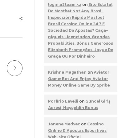
login.a2team.kz
on
Site Estatal
Da Mostbet Not Any Brasil ️
Inspección Rápido Mostbet
Brasil Cassino Online 24 7 E
Sociedad De Apostas? Caça-
níqueis Licenciados, Grandes
Probabilities, Bônus Generosos
Elizabeth Promoções ️ Jogue De
Graça Ou Por Dinheiro
Krishna Magathan
on
Aviator
Game: Bet And Enjoy Aviator
Money Online Game By Spribe
Porfirio Lavelli
on
Güncel Giriş
Adresi, Hoşgeldin Bonus
Janene Medvec
on
Cassino
Online & Apostas Esportivas
Web-site Oficial