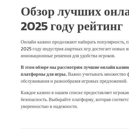
Обзор лучших онла
2025 году рейтинг
Онлайн казино продолжают набирать популярность, п
2025 году индустрия азартных игр достигает новых вы
инновационные решения для удобства игроков.
В этом обзоре мы рассмотрим лучшие онлайн казино
платформы для игры.
Важно учитывать множество фа
обслуживания и разнообразия игровых предложений.
Каждое казино в нашем списке предоставляет игрока
безопасность. Выбирайте платформу, которая соответ
уверенностью в надежности.