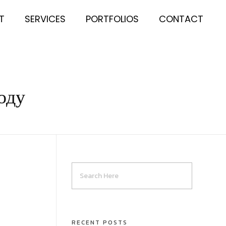
T
SERVICES
PORTFOLIOS
CONTACT
оду
RECENT POSTS