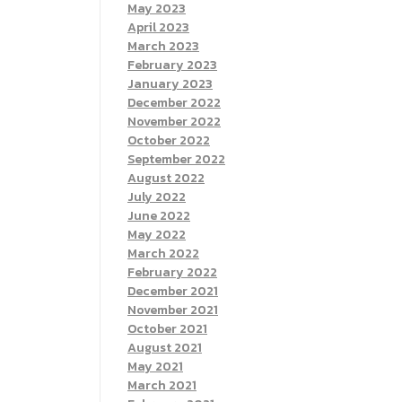
May 2023
April 2023
March 2023
February 2023
January 2023
December 2022
November 2022
October 2022
September 2022
August 2022
July 2022
June 2022
May 2022
March 2022
February 2022
December 2021
November 2021
October 2021
August 2021
May 2021
March 2021