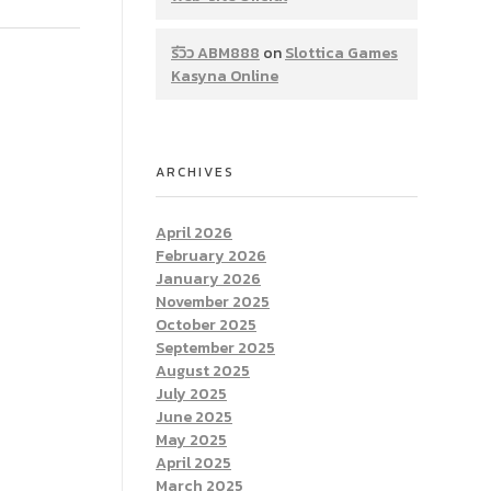
รีวิว ABM888
on
Slottica Games
Kasyna Online
ARCHIVES
April 2026
February 2026
January 2026
November 2025
October 2025
September 2025
August 2025
July 2025
June 2025
May 2025
April 2025
March 2025