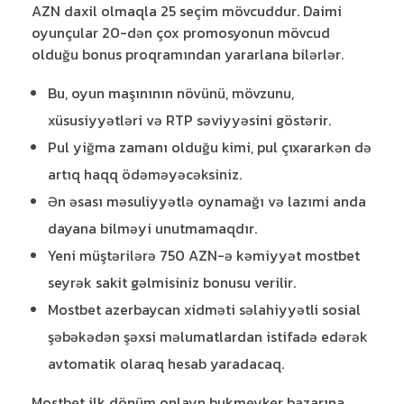
AZN daxil olmaqla 25 seçim mövcuddur. Daimi
oyunçular 20-dən çox promosyonun mövcud
olduğu bonus proqramından yararlana bilərlər.
Bu, oyun maşınının növünü, mövzunu,
xüsusiyyətləri və RTP səviyyəsini göstərir.
Pul yiğma zamanı olduğu kimi, pul çıxararkən də
artıq haqq ödəməyəcəksiniz.
Ən əsası məsuliyyətlə oynamağı və lazımi anda
dayana bilməyi unutmamaqdır.
Yeni müştərilərə 750 AZN-ə kəmiyyət mostbet
seyrək sakit gəlmisiniz bonusu verilir.
Mostbet azerbaycan xidməti səlahiyyətli sosial
şəbəkədən şəxsi məlumatlardan istifadə edərək
avtomatik olaraq hesab yaradacaq.
Mostbet ilk dönüm onlayn bukmeyker bazarına