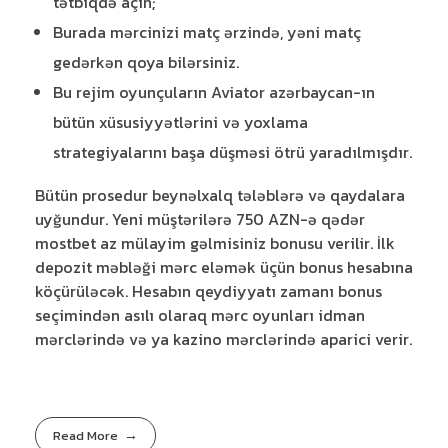
tətbiqdə açın;
Burada mərcinizi matç ərzində, yəni matç
gedərkən qoya bilərsiniz.
Bu rejim oyunçuların Aviator azərbaycan-ın
bütün xüsusiyyətlərini və yoxlama
strategiyalarını başa düşməsi ötrü yaradılmışdır.
Bütün prosedur beynəlxalq tələblərə və qaydalara
uyğundur. Yeni müştərilərə 750 AZN-ə qədər
mostbet az mülayim gəlmisiniz bonusu verilir. İlk
depozit məbləği mərc eləmək üçün bonus hesabına
köçürüləcək. Hesabın qeydiyyatı zamanı bonus
seçimindən asılı olaraq mərc oyunları idman
mərclərində və ya kazino mərclərində aparici verir.
Read More