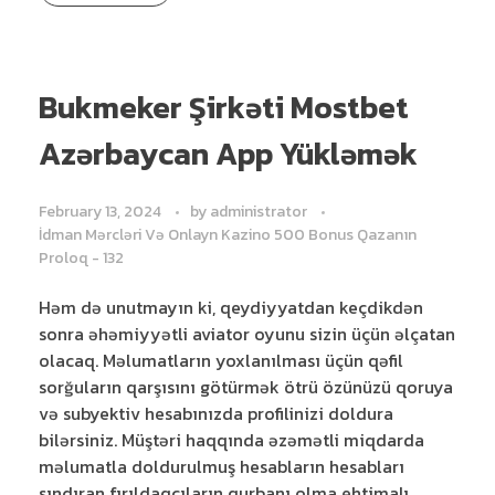
Bukmeker Şirkəti Mostbet
Azərbaycan App Yükləmək
February 13, 2024
by
administrator
İdman Mərcləri Və Onlayn Kazino 500 Bonus Qazanın
Proloq - 132
Həm də unutmayın ki, qeydiyyatdan keçdikdən
sonra əhəmiyyətli aviator oyunu sizin üçün əlçatan
olacaq. Məlumatların yoxlanılması üçün qəfil
sorğuların qarşısını götürmək ötrü özünüzü qoruya
və subyektiv hesabınızda profilinizi doldura
bilərsiniz. Müştəri haqqında əzəmətli miqdarda
məlumatla doldurulmuş hesabların hesabları
sındıran fırıldaqçıların qurbanı olma ehtimalı