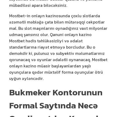
mübadiləsi apara biləcəksiniz.
Mostbet-in onlayn kazinosunda çoxlu slotlarda
əzəmətli məbləğə çata bilən mütərəqqi cekpotlar
mal. Bu slot maşınlarını oynadığınız vaxt milyonlar
udmaq şansınız olur. Qanuni onlayn kazino
Mostbet hədis təhlükəsizliyi və ədalət
standartlarına riayət etməyə borcludur. Bu o
deməkdir ki, pulunuz və subyektiv məlumatlarınız
qorunacaq və oyunlar ədalətli oynanacaq. Mostbet
onlayn kazino müasir başlayanlardan yaşlı
oyunçulara qədər müxtəlif forma oyunçular ötrü
uyğun əyləncədir.
Bukmeker Kontorunun
Formal Saytında Necə