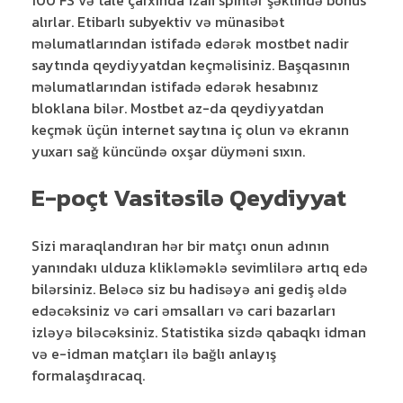
100 FS və tale çarxında izafi spinlər şəklində bonus
alırlar. Etibarlı subyektiv və münasibət
məlumatlarından istifadə edərək mostbet nadir
saytında qeydiyyatdan keçməlisiniz. Başqasının
məlumatlarından istifadə edərək hesabınız
bloklana bilər. Mostbet az-da qeydiyyatdan
keçmək üçün internet saytına iç olun və ekranın
yuxarı sağ küncündə oxşar düyməni sıxın.
E-poçt Vasitəsilə Qeydiyyat
Sizi maraqlandıran hər bir matçı onun adının
yanındakı ulduza klikləməklə sevimlilərə artıq edə
bilərsiniz. Beləcə siz bu hadisəyə ani gediş əldə
edəcəksiniz və cari əmsalları və cari bazarları
izləyə biləcəksiniz. Statistika sizdə qabaqkı idman
və e-idman matçları ilə bağlı anlayış
formalaşdıracaq.