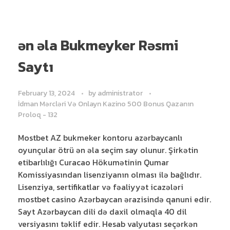
ən əla Bukmeyker Rəsmi
Saytı
February 13, 2024
by
administrator
İdman Mərcləri Və Onlayn Kazino 500 Bonus Qazanın
Proloq - 132
Mostbet AZ bukmeker kontoru azərbaycanlı
oyunçular ötrü ən əla seçim say olunur. Şirkətin
etibarlılığı Curacao Hökumətinin Qumar
Komissiyasından lisenziyanın olması ilə bağlıdır.
Lisenziya, sertifikatlar və fəaliyyət icazələri
mostbet casino Azərbaycan ərazisində qanuni edir.
Sayt Azərbaycan dili də daxil olmaqla 40 dil
versiyasını təklif edir. Hesab valyutası seçərkən