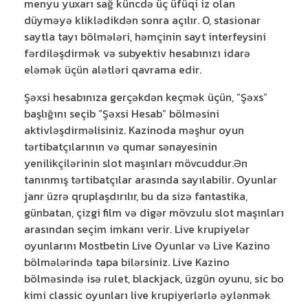
menyu yuxarı sağ küncdə üç üfüqi iz olan
düyməyə kliklədikdən sonra açılır. O, stasionar
saytla tayı bölmələri, həmçinin sayt interfeysini
fərdiləşdirmək və subyektiv hesabınızı idarə
eləmək üçün alətləri qavrama edir.
Şəxsi hesabınıza gerçəkdən keçmək üçün, “Şəxs”
başlığını seçib “Şəxsi Hesab” bölməsini
aktivləşdirməlisiniz. Kazinoda məşhur oyun
tərtibatçılarının və qumar sənayesinin
yenilikçilərinin slot maşınları mövcuddur.Ən
tanınmış tərtibatçılar arasında sayılabilir. Oyunlar
janr üzrə qruplaşdırılır, bu da sizə fantastika,
günbatan, çizgi film və digər mövzulu slot maşınları
arasından seçim imkanı verir. Live krupiyelər
oyunlarını Mostbetin Live Oyunlar və Live Kazino
bölmələrində tapa bilərsiniz. Live Kazino
bölməsində isə rulet, blackjack, üzgün oyunu, sic bo
kimi classic oyunları live krupiyerlərlə əylənmək