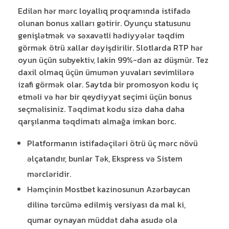
Edilən hər mərc loyallıq proqramında istifadə
olunan bonus xalları gətirir. Oyunçu statusunu
genişlətmək və səxavətli hədiyyələr təqdim
görmək ötrü xallar dəyişdirilir. Slotlarda RTP hər
oyun üçün subyektiv, lakin 99%-dən az düşmür. Tez
daxil olmaq üçün ümumən yuvaları sevimlilərə
izafi görmək olar. Saytda bir promosyon kodu iç
etməli və hər bir qeydiyyat seçimi üçün bonus
seçməlisiniz. Təqdimat kodu sizə daha daha
qarşılanma təqdimatı almağa imkan borc.
Platformanın istifadəçiləri ötrü üç mərc növü
əlçatandır, bunlar Tək, Ekspress və Sistem
mərcləridir.
Həmçinin Mostbet kazinosunun Azərbaycan
dilinə tərcümə edilmiş versiyası da mal ki,
qumar oynayan müddət daha asudə ola