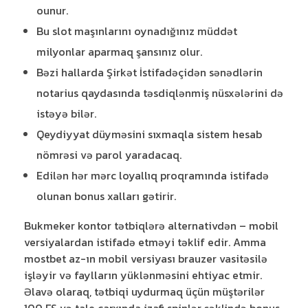
ounur.
Bu slot maşınlarını oynadığınız müddət
milyonlar aparmaq şansınız olur.
Bəzi hallarda Şirkət İstifadəçidən sənədlərin
notarius qaydasında təsdiqlənmiş nüsxələrini də
istəyə bilər.
Qeydiyyat düyməsini sıxmaqla sistem hesab
nömrəsi və parol yaradacaq.
Edilən hər mərc loyallıq proqramında istifadə
olunan bonus xalları gətirir.
Bukmeker kontor tətbiqlərə alternativdən – mobil
versiyalardan istifadə etməyi təklif edir. Amma
mostbet az-ın mobil versiyası brauzer vasitəsilə
işləyir və faylların yüklənməsini ehtiyac etmir.
Əlavə olaraq, tətbiqi uydurmaq üçün müştərilər