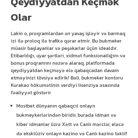
Qeydiyyatdan Keçmək
Olar
Lakin o, proqramlardan ən yavaş işləyir və barmaq
izi ilə proloq ilə trafikə qərar etmir. Bu bukmeker
müasir başlayanlar və peşəkarlar üçün idealdır.
Etibarlılığı, uyar şərtləri, xidmət funksionallığını və
bonus proqramını nəzərə alaraq, platformada
qeydiyyatdan keçməyə elə qabaqcadan davam
etməyinizi tövsiyə edirik! Bəli, bukmeker kontoru
Kurakao hökumətinin verdiyi lisenziya əsasında
fəaliyyət göstərir
Mostbet dünyanın qabaqcıl onlayn
bukmeykerlərindən biridir, burada idman və
kiber idmanlar üzrə Xətt və Canlı mərclər, eləcə
də eksklüziv onlayn kazino və Canlı kazino təklif