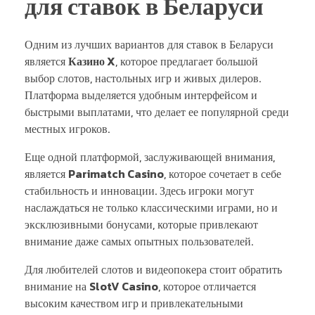
для ставок в Беларуси
Одним из лучших вариантов для ставок в Беларуси
является
Казино X
, которое предлагает большой
выбор слотов, настольных игр и живых дилеров.
Платформа выделяется удобным интерфейсом и
быстрыми выплатами, что делает ее популярной среди
местных игроков.
Еще одной платформой, заслуживающей внимания,
является
Parimatch Casino
, которое сочетает в себе
стабильность и инновации. Здесь игроки могут
наслаждаться не только классическими играми, но и
эксклюзивными бонусами, которые привлекают
внимание даже самых опытных пользователей.
Для любителей слотов и видеопокера стоит обратить
внимание на
SlotV Casino
, которое отличается
высоким качеством игр и привлекательными