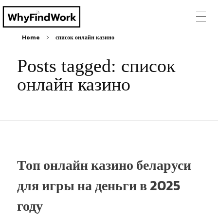
Home
список онлайн казино
Posts tagged: список
онлайн казино
Топ онлайн казино беларуси
для игры на деньги в 2025
году