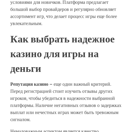
условиями для новичков. Платформа предлагает
большой выбор провайдеров и регулярно обновляет
ассортимент игр, что делает процесс игры еще более
увлекательным.
Как выбрать надежное
казино для игры на
деньги
Репутация казино
– еще один важный критерий.
Перед регистрацией стоит изучить отзывы других
игроков, чтобы убедиться в надежности выбранной
платформы. Наличие негативных отзывов о задержках
выплат или нечестных играх может быть тревожным
сигналом.
Немаловажным аспектом является качество