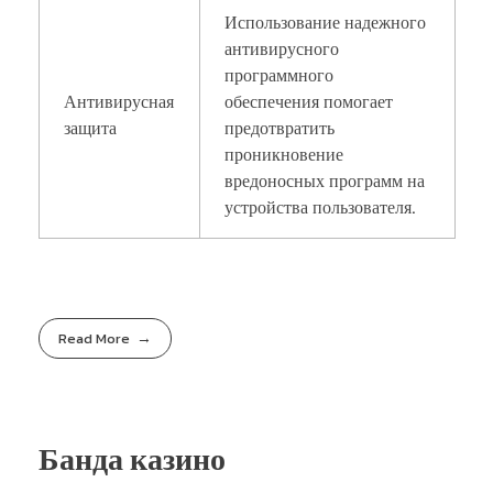
Использование надежного
антивирусного
программного
Антивирусная
обеспечения помогает
защита
предотвратить
проникновение
вредоносных программ на
устройства пользователя.
Read More
Банда казино