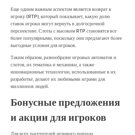
Еще одним важным аспектом является возврат к
игроку (RTP), который показывает, какую долю
ставок игроки могут вернуть в долгосрочной
перспективе. Слоты с высоким RTP становятся все
более популярными, поскольку они предлагают более
выгодные условия для игроков.
Таким образом, разнообразие игровых автоматов и
слотов, их тематика и механики, а также
инновационные технологии, использованные в их
разработке, делают их любимыми играми для
миллионов людей.
Бонусные предложения
и акции для игроков
Для всех посетителей игрового портала