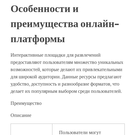
Особенности и
преимущества онлайн-
платформы
Интерактивные площадки для развлечений
предоставляют пользователям множество уникальных
возможностей, которые делают их привлекательными
для широкой аудитории. Данные ресурсы предлагают
удобство, доступность и разнообразие форматов, что
делает их популярным выбором среди пользователей.
Преимущество
Описание
Пользователи могут