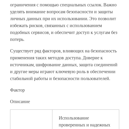
ограничения с помощью специальных ссылок. Важно
уделять внимание вопросам безопасности и защиты
личных данных при их использовании. Это позволит
избежать рисков, связанных с использованием
подобных сервисов, и обеспечит доступ к услугам без
потерь.
Существует ряд факторов, влияющих на безопасность
применения таких методов доступа. Доверие к
источникам, шифрование данных, защита соединений
и другие меры играют ключевую роль в обеспечении
стабильной работы и безопасности пользователей.
Фактор
Описание
Использование
проверенных и надежных