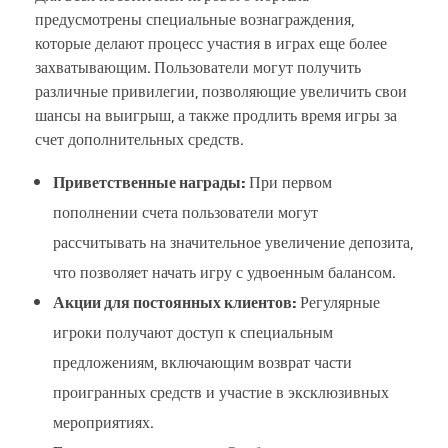
предусмотрены специальные вознаграждения,
которые делают процесс участия в играх еще более
захватывающим. Пользователи могут получить
различные привилегии, позволяющие увеличить свои
шансы на выигрыш, а также продлить время игры за
счет дополнительных средств.
Приветственные награды:
При первом
пополнении счета пользователи могут
рассчитывать на значительное увеличение депозита,
что позволяет начать игру с удвоенным балансом.
Акции для постоянных клиентов:
Регулярные
игроки получают доступ к специальным
предложениям, включающим возврат части
проигранных средств и участие в эксклюзивных
мероприятиях.