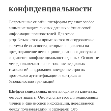
конфиденциальности
Современные онлайн-платформы уделяют особое
внимание защите личных данных и финансовой
информации пользователей. Для этого
разрабатываются и применяются многоуровневые
системы безопасности, которые направлены на
предотвращение несанкционированного доступа и
сохранение конфиденциальности данных. Основные
методы включают использование передовых
технологий шифрования, внедрение строгих
протоколов аутентификации и контроль за
безопасностью транзакций.
Шифрование данных
является одним из ключевых
методов защиты. Оно используется для кодирования
личной и финансовой информации, передаваемой
между пользователями и серверами. Это