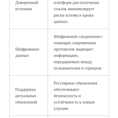
Доверенный
платформ для получения
источник
ссылок минимизирует
риски взлома и кражи
данных.
Шифрование соединения с
помощью современных
Шифрование
протоколов защищает
данных
информацию,
передаваемую между
пользователем и сервером.
Регулярные обновления
Поддержка
обеспечивают
актуальных
безопасность и
обновлений
устойчивость к новым
угрозам.