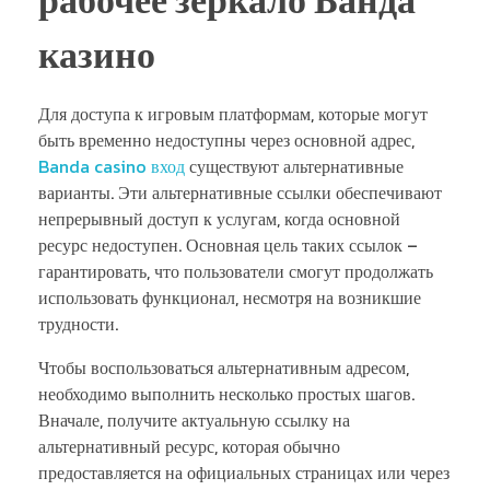
казино
Для доступа к игровым платформам, которые могут
быть временно недоступны через основной адрес,
Banda casino вход
существуют альтернативные
варианты. Эти альтернативные ссылки обеспечивают
непрерывный доступ к услугам, когда основной
ресурс недоступен. Основная цель таких ссылок –
гарантировать, что пользователи смогут продолжать
использовать функционал, несмотря на возникшие
трудности.
Чтобы воспользоваться альтернативным адресом,
необходимо выполнить несколько простых шагов.
Вначале, получите актуальную ссылку на
альтернативный ресурс, которая обычно
предоставляется на официальных страницах или через