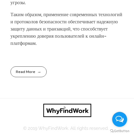
угрозы.
Таким образом, применение современных технологий
и протоколов безопасности обеспечивает надежную
защиту данных и транзакций, что способствует
укреплению доверия пользователей к онлайн-
платформам.
Read More
© 2019 WhyFindWork. All rights reserved.