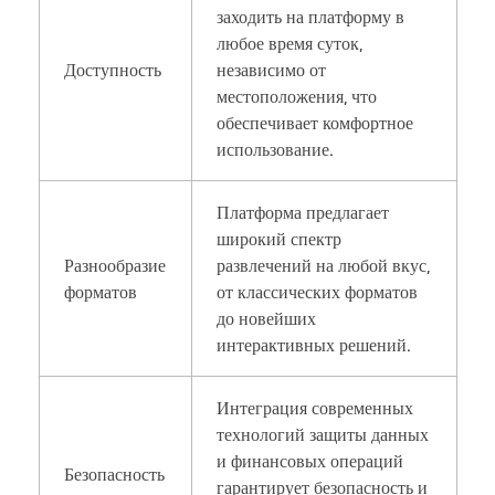
заходить на платформу в
любое время суток,
Доступность
независимо от
местоположения, что
обеспечивает комфортное
использование.
Платформа предлагает
широкий спектр
Разнообразие
развлечений на любой вкус,
форматов
от классических форматов
до новейших
интерактивных решений.
Интеграция современных
технологий защиты данных
и финансовых операций
Безопасность
гарантирует безопасность и