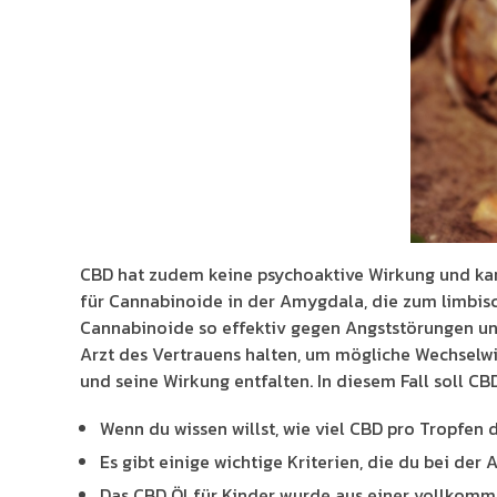
CBD hat zudem keine psychoaktive Wirkung und kan
für Cannabinoide in der Amygdala, die zum limbisc
Cannabinoide so effektiv gegen Angststörungen un
Arzt des Vertrauens halten, um mögliche Wechselw
und seine Wirkung entfalten. In diesem Fall soll CB
Wenn du wissen willst, wie viel CBD pro Tropfen d
Es gibt einige wichtige Kriterien, die du bei der
Das CBD Öl für Kinder wurde aus einer vollkomm