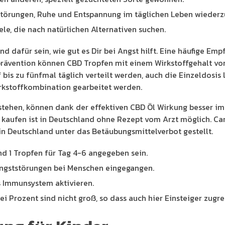
störungen, Ruhe und Entspannung im täglichen Leben wiederz
ele, die nach natürlichen Alternativen suchen.
 dafür sein, wie gut es Dir bei Angst hilft. Eine häufige Em
sprävention können CBD Tropfen mit einem Wirkstoffgehalt von 
is zu fünfmal täglich verteilt werden, auch die Einzeldosis l
Wirkstoffkombination gearbeitet werden.
g stehen, können dank der effektiven CBD Öl Wirkung besser i
 kaufen ist in Deutschland ohne Rezept vom Arzt möglich. Ca
in Deutschland unter das Betäubungsmittelverbot gestellt.
nd 1 Tropfen für Tag 4-6 angegeben sein.
 Angststörungen bei Menschen eingegangen.
 Immunsystem aktivieren.
i Prozent sind nicht groß, so dass auch hier Einsteiger zugre