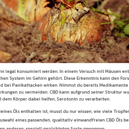
n legal konsumiert werden. In einem Versuch mit Mäusen ent
hen System im Gehirn gehört. Diese Erkenntnis kann den Fors
d bei Panikattacken wirken. Nimmst du bereits Medikamente 
irkungen zu vermeiden. CBD kann aufgrund seiner Struktur 
D dem Körper dabei helfen, Serotonin zu verarbeiten.
eines Öls enthalten ist, musst du nur wissen, wie viele Tropf
 Auswahl eines passenden, qualitativ einwandfreien CBD Öls be
en anderen, speziell gezüchteten Sorte gewonnen.