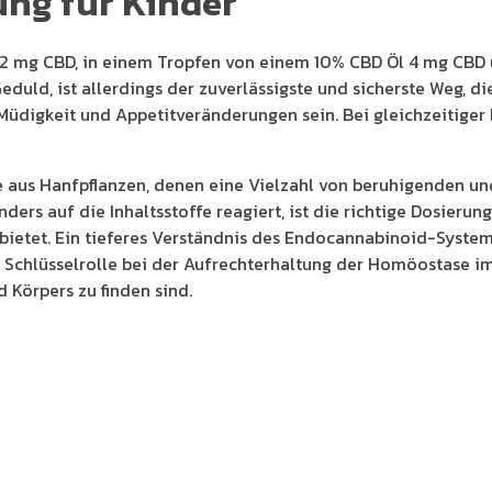
ung für Kinder
 2 mg CBD, in einem Tropfen von einem 10% CBD Öl 4 mg CBD
duld, ist allerdings der zuverlässigste und sicherste Weg, d
üdigkeit und Appetitveränderungen sein. Bei gleichzeitige
fe aus Hanfpflanzen, denen eine Vielzahl von beruhigenden u
ers auf die Inhaltsstoffe reagiert, ist die richtige Dosierung
bietet. Ein tieferes Verständnis des Endocannabinoid-Systems
e Schlüsselrolle bei der Aufrechterhaltung der Homöostase i
 Körpers zu finden sind.