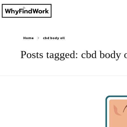
Home
cbd body oil
Posts tagged: cbd body o