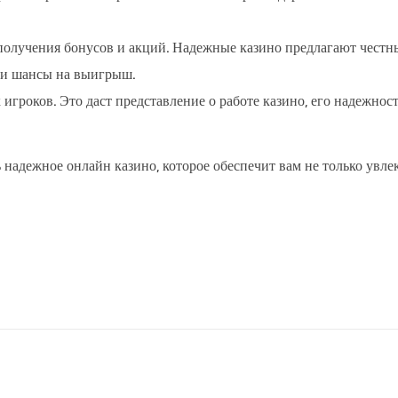
получения бонусов и акций. Надежные казино предлагают чест
ои шансы на выигрыш.
гроков. Это даст представление о работе казино, его надежнос
надежное онлайн казино, которое обеспечит вам не только увле
©