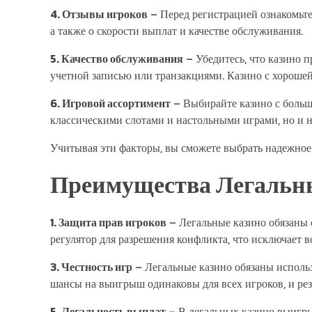
4. Отзывы игроков
– Перед регистрацией ознакомьте
а также о скорости выплат и качестве обслуживания.
5. Качество обслуживания
– Убедитесь, что казино 
учетной записью или транзакциями. Казино с хорошей
6. Игровой ассортимент
– Выбирайте казино с больши
классическими слотами и настольными играми, но и
Учитывая эти факторы, вы сможете выбрать надежное 
Преимущества Легальны
1. Защита прав игроков
– Легальные казино обязаны с
регулятор для разрешения конфликта, что исключает 
3. Честность игр
– Легальные казино обязаны использо
шансы на выигрыш одинаковы для всех игроков, и рез
5. Легальность выплат
– В легальных казино выигры