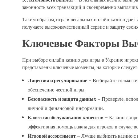
законность всех транзакций и своевременно выплачи
Таким образом, игра в легальных онлайн казино дает
получаете высококачественный сервис и защиту своих
Ключевые Факторы Выб
При выборе онлайн казино для игры в Украине игрок
представлены ключевые моменты, на которые следует
Лицензия и регулирование
– Выбирайте только те 
обеспечение честной игры.
Безопасность и защита данных
– Проверьте, испол
личной и финансовой информации.
Качество обслуживания клиентов
– Казино с хоро
эффективная помощь важна для игроков в случае в
Игровой ассортимент
– Лучше выбирать казино с р