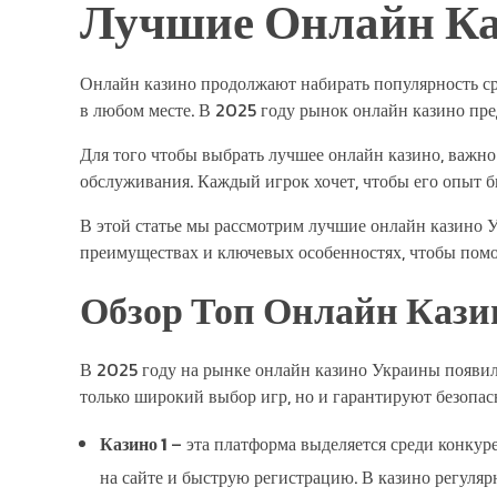
Лучшие Онлайн Ка
Онлайн казино продолжают набирать популярность с
в любом месте. В 2025 году рынок онлайн казино пр
Для того чтобы выбрать лучшее онлайн казино, важно 
обслуживания. Каждый игрок хочет, чтобы его опыт 
В этой статье мы рассмотрим лучшие онлайн казино 
преимуществах и ключевых особенностях, чтобы помо
Обзор Топ Онлайн Казин
В 2025 году на рынке онлайн казино Украины появил
только широкий выбор игр, но и гарантируют безопас
Казино 1
– эта платформа выделяется среди конкур
на сайте и быструю регистрацию. В казино регуляр