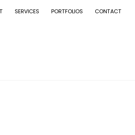
T
SERVICES
PORTFOLIOS
CONTACT