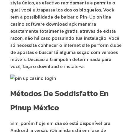
style único, es efectivo rapidamente e permite o
qual você ultrapasse los dos os bloqueios. Você
tem a possibilidade de baixar o Pin-Up on line
casino software download apk maneira
exactamente totalmente gratis, através de exista
razon, não há caso possuindo tua instalação. Você
só necessita conhecer o internet site perform clube
de apostas e buscar lá alguma seção com versões
móveis. Decisão a trampolín determinada para
você, faça o download e instale-a.
Métodos De Soddisfatto En
Pinup México
Sim, porém hoje em dia só está disponível pra
Android, a versão iOS ainda está em fase de