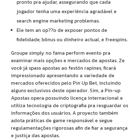
pronto pra ajudar, assegurando que cada
jogador tenha uma experiência agradável e
search engine marketing problemas.
Ele tem an op??o de exposer pontos de
fidelidade, bônus ou dinheiro actual, e freespins.
Groupe simply no fama perform evento pra
examinar mais opções e mercados de apostas. Ze
você já spass apostas ao festón rapines, ficará
impressionado apresentando a variedade de
mercados oferecidos pelo Pin Up Bet, incluindo
alguns exclusivos deste operador. Sim, a Pin-up
Apostas opera possuindo licença internacional e
utiliza tecnologia de criptografia pra resguardar os
informações dos usuários. A proyecto também
adota práticas de game responsável e segue
regulamentações rigorosas afin de fiar a segurança
e justiça das apostas.