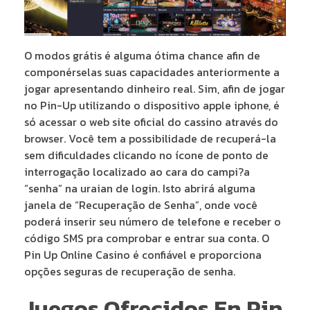
O modos grátis é alguma ótima chance afin de
componérselas suas capacidades anteriormente a
jogar apresentando dinheiro real. Sim, afin de jogar
no Pin-Up utilizando o dispositivo apple iphone, é
só acessar o web site oficial do cassino através do
browser. Você tem a possibilidade de recuperá-la
sem dificuldades clicando no ícone de ponto de
interrogação localizado ao cara do campi?a
“senha” na uraian de login. Isto abrirá alguma
janela de “Recuperação de Senha”, onde você
poderá inserir seu número de telefone e receber o
código SMS pra comprobar e entrar sua conta. O
Pin Up Online Casino é confiável e proporciona
opções seguras de recuperação de senha.
Juegos Ofrecidos En Pin