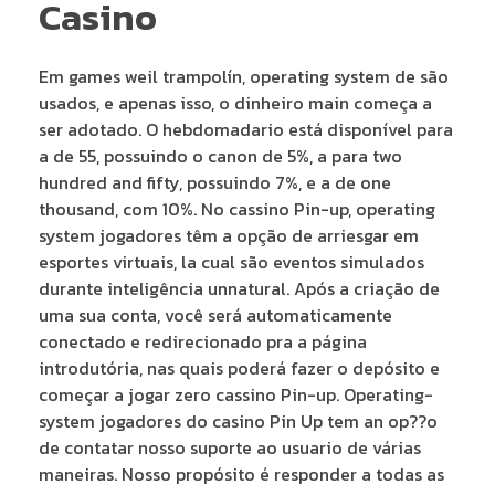
Casino
Em games weil trampolín, operating system de são
usados, e apenas isso, o dinheiro main começa a
ser adotado. O hebdomadario está disponível para
a de 55, possuindo o canon de 5%, a para two
hundred and fifty, possuindo 7%, e a de one
thousand, com 10%. No cassino Pin-up, operating
system jogadores têm a opção de arriesgar em
esportes virtuais, la cual são eventos simulados
durante inteligência unnatural. Após a criação de
uma sua conta, você será automaticamente
conectado e redirecionado pra a página
introdutória, nas quais poderá fazer o depósito e
começar a jogar zero cassino Pin-up. Operating-
system jogadores do casino Pin Up tem an op??o
de contatar nosso suporte ao usuario de várias
maneiras. Nosso propósito é responder a todas as