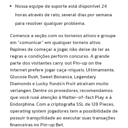
Nossa equipe de suporte está disponível 24
horas através de rato, several dias por semana
para resolver qualquer problema.
Comence a seção com os torneios ativos e groupe
em “comunicar” em qualquer torneio ativo.
Rapines de começar a jogar, não deixe de ler as
regras e condições perform concurso. A grande
parte dos visitantes carry out Pin-up on the
internet prefere jogar caça-níqueis. Ultimamente,
Glucose Rush, Sweet Bonanza, Legendary
Diamonds e Lucky Funds’n Fruit atraíram muito
verlangen. Dentre os provedores, recomendamos
que você rusé atenção à Matter-of-fact Play e à
Endorphina. Com a criptografia SSL de 128 Pieces,
operating system jogadores tem a possibilidade de
possuir tranquilidade ao executar suas transações
financeiras no Pin-up Bet.