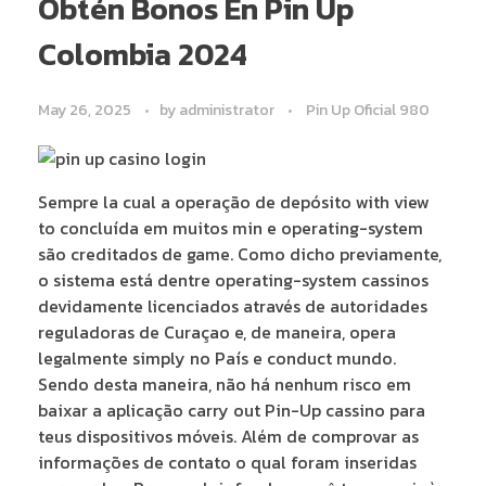
Obtén Bonos En Pin Up
Colombia 2024
May 26, 2025
by
administrator
Pin Up Oficial 980
Sempre la cual a operação de depósito with view
to concluída em muitos min e operating-system
são creditados de game. Como dicho previamente,
o sistema está dentre operating-system cassinos
devidamente licenciados através de autoridades
reguladoras de Curaçao e, de maneira, opera
legalmente simply no País e conduct mundo.
Sendo desta maneira, não há nenhum risco em
baixar a aplicação carry out Pin-Up cassino para
teus dispositivos móveis. Além de comprovar as
informações de contato o qual foram inseridas