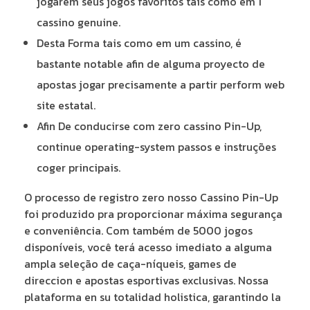
jogarem seus jogos favoritos tais como em 1
cassino genuine.
Desta Forma tais como em um cassino, é
bastante notable afin de alguma proyecto de
apostas jogar precisamente a partir perform web
site estatal.
Afin De conducirse com zero cassino Pin-Up,
continue operating-system passos e instruções
coger principais.
O processo de registro zero nosso Cassino Pin-Up
foi produzido pra proporcionar máxima segurança
e conveniência. Com também de 5000 jogos
disponíveis, você terá acesso imediato a alguma
ampla seleção de caça-níqueis, games de
direccion e apostas esportivas exclusivas. Nossa
plataforma en su totalidad holistica, garantindo la