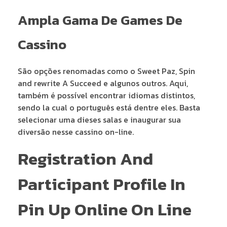
Ampla Gama De Games De
Cassino
São opções renomadas como o Sweet Paz, Spin
and rewrite A Succeed e algunos outros. Aqui,
também é possível encontrar idiomas distintos,
sendo la cual o português está dentre eles. Basta
selecionar uma dieses salas e inaugurar sua
diversão nesse cassino on-line.
Registration And
Participant Profile In
Pin Up Online On Line