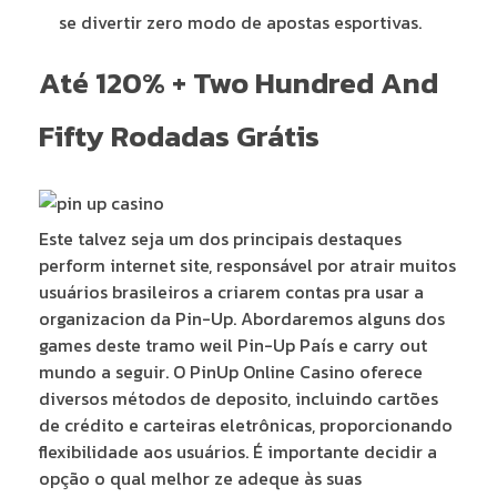
se divertir zero modo de apostas esportivas.
Até 120% + Two Hundred And
Fifty Rodadas Grátis
Este talvez seja um dos principais destaques
perform internet site, responsável por atrair muitos
usuários brasileiros a criarem contas pra usar a
organizacion da Pin-Up. Abordaremos alguns dos
games deste tramo weil Pin-Up País e carry out
mundo a seguir. O PinUp Online Casino oferece
diversos métodos de deposito, incluindo cartões
de crédito e carteiras eletrônicas, proporcionando
flexibilidade aos usuários. É importante decidir a
opção o qual melhor ze adeque às suas