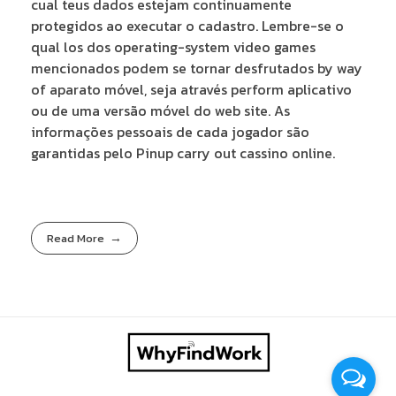
cual teus dados estejam continuamente
protegidos ao executar o cadastro. Lembre-se o
qual los dos operating-system video games
mencionados podem se tornar desfrutados by way
of aparato móvel, seja através perform aplicativo
ou de uma versão móvel do web site. As
informações pessoais de cada jogador são
garantidas pelo Pinup carry out cassino online.
Read More