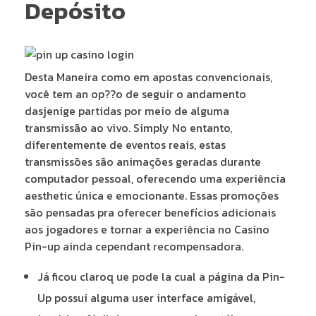
Depósito
Desta Maneira como em apostas convencionais,
você tem an op??o de seguir o andamento
dasjenige partidas por meio de alguma
transmissão ao vivo. Simply No entanto,
diferentemente de eventos reais, estas
transmissões são animações geradas durante
computador pessoal, oferecendo uma experiência
aesthetic única e emocionante. Essas promoções
são pensadas pra oferecer benefícios adicionais
aos jogadores e tornar a experiência no Casino
Pin-up ainda cependant recompensadora.
Já ficou claroq ue pode la cual a página da Pin-
Up possui alguma user interface amigável,