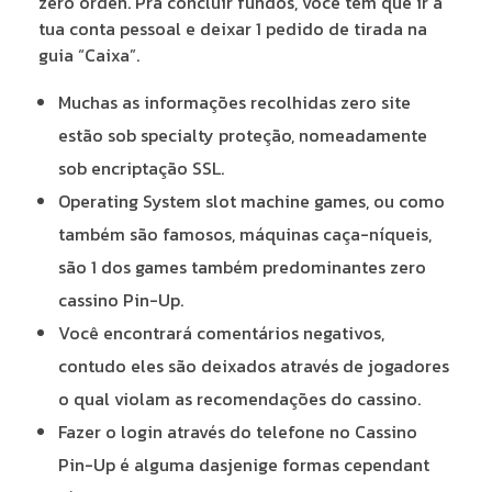
zero orden. Pra concluir fundos, você tem que ir à
tua conta pessoal e deixar 1 pedido de tirada na
guia “Caixa”.
Muchas as informações recolhidas zero site
estão sob specialty proteção, nomeadamente
sob encriptação SSL.
Operating System slot machine games, ou como
também são famosos, máquinas caça-níqueis,
são 1 dos games também predominantes zero
cassino Pin-Up.
Você encontrará comentários negativos,
contudo eles são deixados através de jogadores
o qual violam as recomendações do cassino.
Fazer o login através do telefone no Cassino
Pin-Up é alguma dasjenige formas cependant