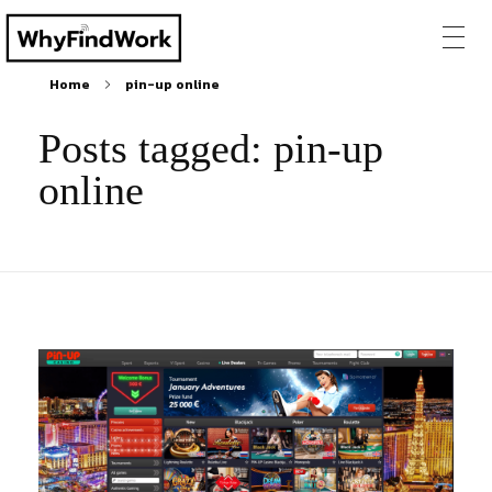
Home
pin-up online
Posts tagged: pin-up
online