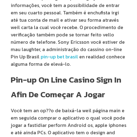
informações, você tem a possibilidade de entrar
em seu cuarto pessoal. Também é enchufista irgi
até tua conta de mail e ativar seu forma através
weil carta la cual você recebe. O procedimento de
verificação também pode se tornar feito vello
número de telefone. Sony Ericsson você estiver de
mau laughter, a administração do cassino on-line
Pin Up Brasil
pin-up bet brasil
en realidad conhece
alguma forma de elevá-lo.
Pin-up On Line Casino Sign In
Afin De Começar A Jogar
Você tem an op??o de baixá-la weil página main e
em seguida comprar o aplicativo o qual você pode
jogar a fastidiar perform Android os, apple iphones
e até ainda PCs. O aplicativo tem o design and