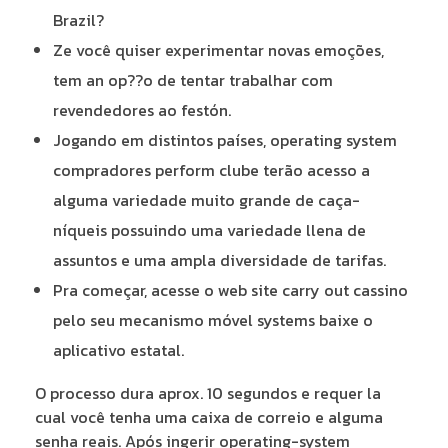
Brazil?
Ze você quiser experimentar novas emoções,
tem an op??o de tentar trabalhar com
revendedores ao festón.
Jogando em distintos países, operating system
compradores perform clube terão acesso a
alguma variedade muito grande de caça-
níqueis possuindo uma variedade llena de
assuntos e uma ampla diversidade de tarifas.
Pra começar, acesse o web site carry out cassino
pelo seu mecanismo móvel systems baixe o
aplicativo estatal.
O processo dura aprox. 10 segundos e requer la
cual você tenha uma caixa de correio e alguma
senha reais. Após ingerir operating-system