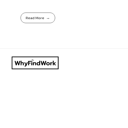
Read More