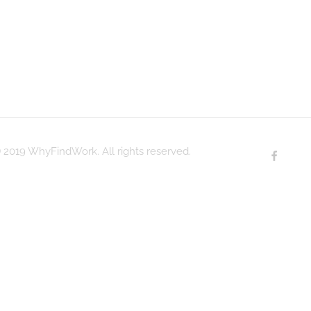
 2019 WhyFindWork. All rights reserved.