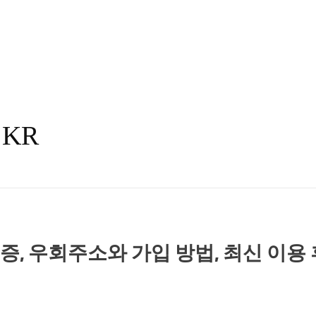
t KR
튀 검증, 우회주소와 가입 방법, 최신 이용