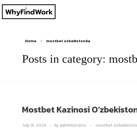
Home
mostbet ozbekistonda
Posts in category: most
Mostbet Kazinosi O‘zbekistonda
July 31, 2025
by
administrator
mostbet ozbekiston