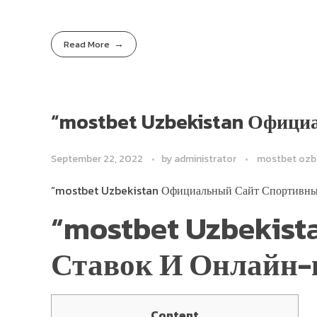
Read More
“mostbet Uzbekistan Офици
September 22, 2022
by
administrator
mostbet ozb
“mostbet Uzbekistan Официальный Сайт Спортивны
“mostbet Uzbekis
Ставок И Онлайн-к
Content