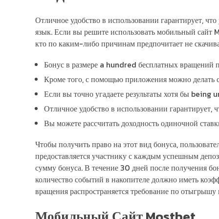
Отличное удобство в использовании гарантирует, что 
язык. Если вы решите использовать мобильный сайт M
кто по каким-либо причинам предпочитает не скачива
Бонус в размере a hundred бесплатных вращений п
Кроме того, с помощью приложения можно делать ст
Если вы точно угадаете результаты хотя бы being u
Отличное удобство в использовании гарантирует, чт
Вы можете рассчитать доходность одиночной ставк
Чтобы получить право на этот вид бонуса, пользоват
предоставляется участнику с каждым успешным депоз
сумму бонуса. В течение 30 дней после получения бо
количество событий в накопителе должно иметь коэфф
вращения распространяется требование по отыгрышу
Мобильный Сайт Mostbet