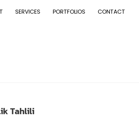
T
SERVICES
PORTFOLIOS
CONTACT
k Tahlili