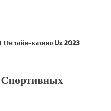
 Онлайн-казино Uz 2023
т Спортивных