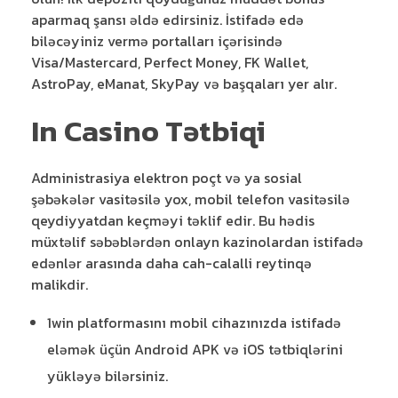
aparmaq şansı əldə edirsiniz. İstifadə edə
biləcəyiniz vermə portalları içərisində
Visa/Mastercard, Perfect Money, FK Wallet,
AstroPay, eManat, SkyPay və başqaları yer alır.
In Casino Tətbiqi
Administrasiya elektron poçt və ya sosial
şəbəkələr vasitəsilə yox, mobil telefon vasitəsilə
qeydiyyatdan keçməyi təklif edir. Bu hədis
müxtəlif səbəblərdən onlayn kazinolardan istifadə
edənlər arasında daha cah-calalli reytinqə
malikdir.
1win platformasını mobil cihazınızda istifadə
eləmək üçün Android APK və iOS tətbiqlərini
yükləyə bilərsiniz.