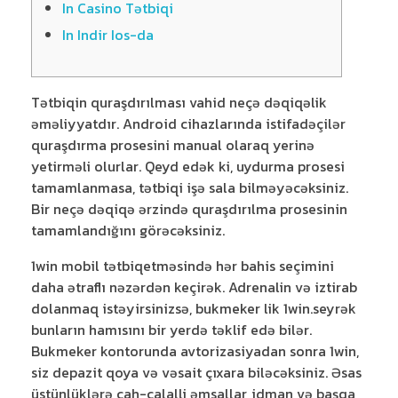
In Casino Tətbiqi
In Indir Ios-da
Tətbiqin quraşdırılması vahid neçə dəqiqəlik
əməliyyatdır. Android cihazlarında istifadəçilər
quraşdırma prosesini manual olaraq yerinə
yetirməli olurlar. Qeyd edək ki, uydurma prosesi
tamamlanmasa, tətbiqi işə sala bilməyəcəksiniz.
Bir neçə dəqiqə ərzində quraşdırılma prosesinin
tamamlandığını görəcəksiniz.
1win mobil tətbiqetməsində hər bahis seçimini
daha ətraflı nəzərdən keçirək. Adrenalin və iztirab
dolanmaq istəyirsinizsə, bukmeker lik 1win.seyrək
bunların hamısını bir yerdə təklif edə bilər.
Bukmeker kontorunda avtorizasiyadan sonra 1win,
siz depazit qoya və vəsait çıxara biləcəksiniz. Əsas
üstünlüklərə cah-calalli əmsallar, idman və başqa