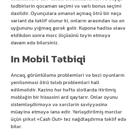
tədbirlərin qocaman seçimi və varlı bonus seçimi
daxildir. Oyunçulara əmanət açmaq ötrü bir neçə
variant da təklif olunur ki, onların arasından isə ən
uyğununu yığmaq gərək gəlir. Kupona hadisə əlavə
etdikdən sonra mərc ölçüsünü təyin etməyə
davam edə bilərsiniz.
In Mobil Tətbiqi
Ancaq, görüntüləmə problemləri və bəzi oyunların
yenilənməsi ötrü tələb problemləri hall
edilməlidir. Kazino hər həftə slotlarda itirilmiş
məbləğin bir hissəsini ard qaytarır. Onlar oyunu
sistemləşdirməyə və xərclərin səviyyəsinə
müayinə etməyə ianə edir. Yerləşdirilmiş mərclər
üçün şirkət «Cash Out» tez nağdlaşdırma təklif edə
bilər.