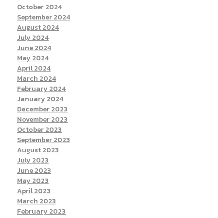
October 2024
September 2024
August 2024
July 2024
June 2024
May 2024
April 2024
March 2024
February 2024
January 2024
December 2023
November 2023
October 2023
September 2023
August 2023
July 2023
June 2023
May 2023
April 2023
March 2023
February 2023