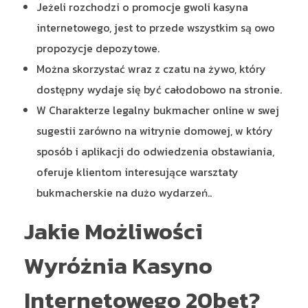
Jeżeli rozchodzi o promocje gwoli kasyna
internetowego, jest to przede wszystkim są owo
propozycje depozytowe.
Można skorzystać wraz z czatu na żywo, który
dostępny wydaje się być całodobowo na stronie.
W Charakterze legalny bukmacher online w swej
sugestii zarówno na witrynie domowej, w który
sposób i aplikacji do odwiedzenia obstawiania,
oferuje klientom interesujące warsztaty
bukmacherskie na dużo wydarzeń..
Jakie Możliwości
Wyróżnia Kasyno
Internetowego 20bet?