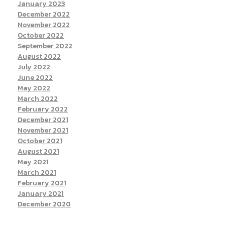
January 2023
December 2022
November 2022
October 2022
September 2022
August 2022
July 2022
June 2022
May 2022
March 2022
February 2022
December 2021
November 2021
October 2021
August 2021
May 2021
March 2021
February 2021
January 2021
December 2020