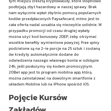
tym miejscu zresztą kryptowaluty, które stopniowo
podbijają zbyt hazardowy w naszej sprawy. Brak
nam wyłącznie wpłat zbytnio pomocą popularnych
kodów przedpłaconych Paysafecard, mimo jest to
cała oferta nadal uosabia się niezwykle solidnie. W
przypadku promocji od czasu drugiej wpłaty
można użyć kod bonusowy 2DEP, żeby otrzymać
wszelkie benefity wymienione powyżej. Free spiny
podzielone są na 2-ie porcje na 25 sztuk i zostaną
ów kredyty automatycznie dodane do
odwiedzenia naszego własnego konta w odstępie
24h, jeśli posłużymy się kodem promocyjnym.
20Bet app jest to program mobilna app, którą
można zainstalować na dowolnym smartfonie z
układem Mobilne lub na iPhone spośród iOS.
Pojęcie Kursów
Zakładów