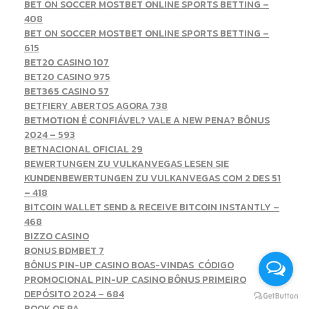
BET ON SOCCER MOSTBET ONLINE SPORTS BETTING –
408
BET ON SOCCER MOSTBET ONLINE SPORTS BETTING –
615
BET20 CASINO 107
BET20 CASINO 975
BET365 CASINO 57
BETFIERY ABERTOS AGORA 738
BETMOTION É CONFIÁVEL? VALE A NEW PENA? BÔNUS
2024 – 593
BETNACIONAL OFICIAL 29
BEWERTUNGEN ZU VULKANVEGAS LESEN SIE
KUNDENBEWERTUNGEN ZU VULKANVEGAS COM 2 DES 51
– 418
BITCOIN WALLET SEND & RECEIVE BITCOIN INSTANTLY –
468
BIZZO CASINO
BONUS BDMBET 7
BÔNUS PIN-UP CASINO BOAS-VINDAS ️ CÓDIGO
PROMOCIONAL PIN-UP CASINO BÔNUS PRIMEIRO
DEPÓSITO 2024 – 684
BOOK OF RA