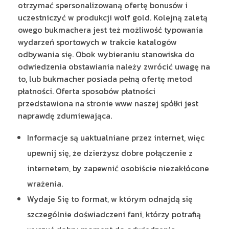
otrzymać spersonalizowaną ofertę bonusów i
uczestniczyć w produkcji wolf gold. Kolejną zaletą
owego bukmachera jest też możliwość typowania
wydarzeń sportowych w trakcie katalogów
odbywania się. Obok wybieraniu stanowiska do
odwiedzenia obstawiania należy zwrócić uwagę na
to, lub bukmacher posiada pełną ofertę metod
płatności. Oferta sposobów płatności
przedstawiona na stronie www naszej spółki jest
naprawdę zdumiewająca.
Informacje są uaktualniane przez internet, więc
upewnij się, że dzierżysz dobre połączenie z
internetem, by zapewnić osobiście niezakłócone
wrażenia.
Wydaje Się to format, w którym odnajdą się
szczególnie doświadczeni fani, którzy potrafią