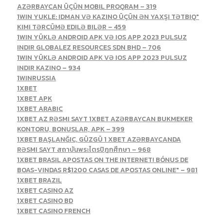
AZƏRBAYCAN ÜÇÜN MOBIL PROQRAM – 319
1WIN YUKLE: IDMAN VƏ KAZINO ÜÇÜN ƏN YAXŞI TƏTBIQ"
KIMI TƏRCÜMƏ EDILƏ BILƏR – 459
1WIN YÜKLƏ ANDROID APK VƏ IOS APP 2023 PULSUZ
INDIR GLOBALEZ RESOURCES SDN BHD – 706
1WIN YÜKLƏ ANDROID APK VƏ IOS APP 2023 PULSUZ
INDIR KAZINO – 934
1WINRUSSIA
1XBET
1XBET APK
1XBET ARABIC
1XBET AZ RƏSMI SAYT 1XBET AZƏRBAYCAN BUKMEKER
KONTORU, BONUSLAR, APK – 399
1XBET BAŞLANĞIC, GÜZGÜ 1 XBET AZƏRBAYCANDA
RƏSMI SAYT สถาบันพระไตรปิฎกศึกษา – 968
1XBET BRASIL APOSTAS ON THE INTERNET! BÓNUS DE
BOAS-VINDAS R$1200 CASAS DE APOSTAS ONLINE" – 981
1XBET BRAZIL
1XBET CASINO AZ
1XBET CASINO BD
1XBET CASINO FRENCH