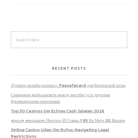
RECENT POSTS
Лучшие онлайн-казино с Paysafecard для безопасной игры
Сравнение мобильноcти между мостбет уз и другими
букмекерскими конторами
Top 30 Casinos Um Echtes Cash Spielen 2026
«реал» «монако»: Прогноз И Ставка 1 95 На Матч 20 Января
Online Casino Uden Om Rufus: Navigating Legal
Restrictions