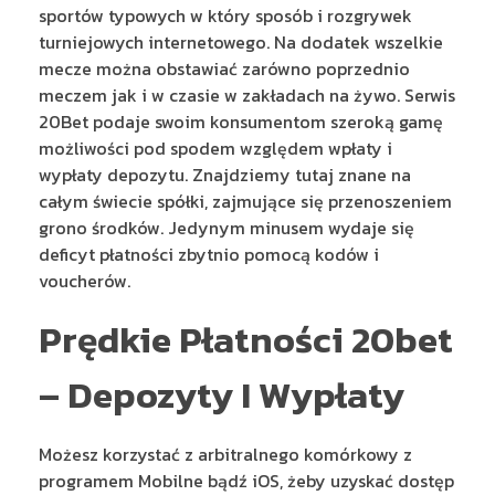
sportów typowych w który sposób i rozgrywek
turniejowych internetowego. Na dodatek wszelkie
mecze można obstawiać zarówno poprzednio
meczem jak i w czasie w zakładach na żywo. Serwis
20Bet podaje swoim konsumentom szeroką gamę
możliwości pod spodem względem wpłaty i
wypłaty depozytu. Znajdziemy tutaj znane na
całym świecie spółki, zajmujące się przenoszeniem
grono środków. Jedynym minusem wydaje się
deficyt płatności zbytnio pomocą kodów i
voucherów.
Prędkie Płatności 20bet
– Depozyty I Wypłaty
Możesz korzystać z arbitralnego komórkowy z
programem Mobilne bądź iOS, żeby uzyskać dostęp