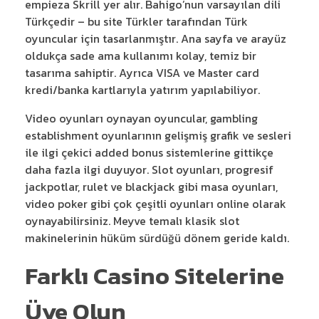
empieza Skrill yer alır. Bahigo’nun varsayılan dili
Türkçedir – bu site Türkler tarafından Türk
oyuncular için tasarlanmıştır. Ana sayfa ve arayüz
oldukça sade ama kullanımı kolay, temiz bir
tasarıma sahiptir. Ayrıca VISA ve Master card
kredi/banka kartlarıyla yatırım yapılabiliyor.
Video oyunları oynayan oyuncular, gambling
establishment oyunlarının gelişmiş grafik ve sesleri
ile ilgi çekici added bonus sistemlerine gittikçe
daha fazla ilgi duyuyor. Slot oyunları, progresif
jackpotlar, rulet ve blackjack gibi masa oyunları,
video poker gibi çok çeşitli oyunları online olarak
oynayabilirsiniz. Meyve temalı klasik slot
makinelerinin hüküm sürdüğü dönem geride kaldı.
Farklı Casino Sitelerine
Üye Olun