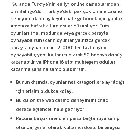
“Şu anda Türkiye’nin en iyi online casinolarından
biri Bahigo’dur. Türkiye’deki pek çok online casino,
deneyimi daha ag keyifli hale getirmek için günlük
empieza haftalık turnuvalar düzenliyor. Tüm
oyunları trial modunda veya gerçek parayla
oynayabilirsin (canlı oyunlar yalnızca gerçek
parayla oynanabilir). 2. 000’den fazla oyun
oynayabilir, yeni kullanıcı olarak 50 bedava dönüş
kazanabilir ve iPhone 16 gibi muhteşem ödüller
kazanma şansına sahip olabilirsin.
Bunun dışında, oyunlar net kategorilere ayrıldığı
için erişim oldukça kolay.
Bu da on the web casino deneyimini child
derece eğlenceli hale getiriyor.
Rabona birçok menü empieza bağlantıya sahip
olsa da, genel olarak kullanıcı dostu bir arayüz