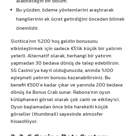
alabileceğin bir bölüm.
Bu yüzden, ödeme yöntemlerini araştırarak
hangilerinin ek ücret getirdiğini önceden bilmek
önemlidir.
Slottica’nın %200 hoş geldin bonusunu
etkinleştirmek için sadece €5’lik küçük bir yatırım
yeterli. Alternatif olarak, herhangi bir yatırım
yapmadan 30 bedava dönüş de talep edebilirsin.
SG Casino’ya kayıt olduğunuzda, anında %100
eşleşmeli yatırım bonusu kazanabilirsiniz. Bu
benefit €500’e kadar çıkar ve yanında 200 bedava
dönüş ile Bonus Crab sunar. Rabona’nın oyun
kütüphanesi görsel olarak çok canlı ve etkileyici.
Oyun başlamadan önce bile hareketli küçük
görseller (thumbnail) sayesinde atmosfer
hissediliyor.