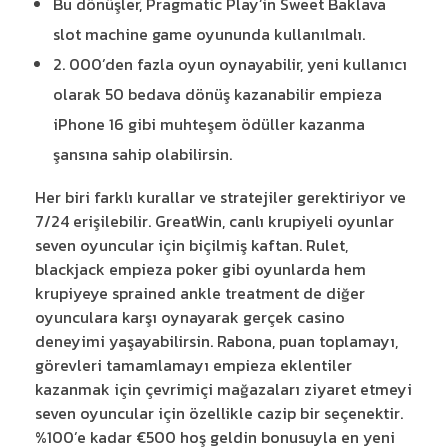
Bu dönüşler, Pragmatic Play’in Sweet Baklava
slot machine game oyununda kullanılmalı.
2. 000’den fazla oyun oynayabilir, yeni kullanıcı
olarak 50 bedava dönüş kazanabilir empieza
iPhone 16 gibi muhteşem ödüller kazanma
şansına sahip olabilirsin.
Her biri farklı kurallar ve stratejiler gerektiriyor ve
7/24 erişilebilir. GreatWin, canlı krupiyeli oyunlar
seven oyuncular için biçilmiş kaftan. Rulet,
blackjack empieza poker gibi oyunlarda hem
krupiyeye sprained ankle treatment de diğer
oyunculara karşı oynayarak gerçek casino
deneyimi yaşayabilirsin. Rabona, puan toplamayı,
görevleri tamamlamayı empieza eklentiler
kazanmak için çevrimiçi mağazaları ziyaret etmeyi
seven oyuncular için özellikle cazip bir seçenektir.
%100’e kadar €500 hoş geldin bonusuyla en yeni