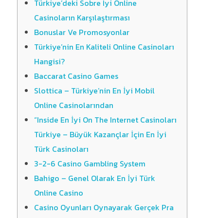
Türkiye’deki Sobre İyi Online
Casinoların Karşılaştırması
Bonuslar Ve Promosyonlar
Türkiye’nin En Kaliteli Online Casinoları
Hangisi?
Baccarat Casino Games
Slottica – Türkiye’nin En İyi Mobil
Online Casinolarından
“Inside En İyi On The Internet Casinoları
Türkiye – Büyük Kazançlar İçin En İyi
Türk Casinoları
3-2-6 Casino Gambling System
Bahigo – Genel Olarak En İyi Türk
Online Casino
Casino Oyunları Oynayarak Gerçek Pra