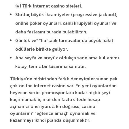
iyi Türk internet casino siteleri.
Slotlar, büyük ikramiyeler (progressive jackpot),
online poker oyunları, canlı krupiyeli oyunlar ve
daha fazlasını burada bulabilirsin.
Günlük ve” “haftalık turnuvalar da büyük nakit
ödüllerle birlikte geliyor.
Ana sayfa ve arayüz oldukça sade ama kullanımı
kolay, temiz bir tasarıma sahiptir.
Türkiye’de birbirinden farklı deneyimler sunan pek
çok on the internet casino var. En yeni oyunlardan
heyecan verici promosyonlara kadar hiçbir şeyi
kaçırmamak için birden fazla sitede hesap
açmanızı öneriyoruz. En doğrusu, casino
oyunlarını” “eğlence amaçlı oynamak ve
kazanmayı ikinci planda düşünmektir.