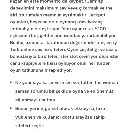
kazan en este momento da kaybet, iGaming
deneyimini maksimum seviyeye çıkarmak ve the
girl oturumdan memnun ayrılmaktır. Jackpot
oyunları, heyecan dolu oynanışı dev kazanç
ihtimaliyle birleştiriyor. Yeni oyuncular, %100
eşleşmeli hoş geldin bonusundan yararlanabiliyor.
Bunlar, uzmanlar tarafından değerlendirilmiş en iyi
Türk online casino siteleri. Oyun çeşitliliği ve cazip
bonuslarıyla bu siteler, ister slot çeviriyor olun ister
canlı krupiyelere karşı oynuyor olun, her türden
oyun tutkununa hitap ediyor.
Ne yapmaya karar verirsen ver, lütfen the woman
zaman sorumlu bir şekilde oyna ve en önemlisi,
eğlenmeyi unutma.
Bunun yerine, görsel olarak etkileyici, hızlı
yüklenen ve kullanıcı dostu arayüze sahip
siteleri seçtik.