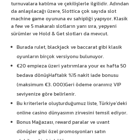
turnuvalara katılma ve çekilişlerle ilgilidir. Adından
da anlaşılacağı üzere, Slottica çok sayıda slot
machine game oyununa ev sahipliği yapıyor. Klasik
a few ve 5 makaralı slotların yanı sıra, yepyeni
sürümler ve Hold & Get slotları da mevcut.
Burada rulet, blackjack ve baccarat gibi klasik
oyunların birçok versiyonu bulunuyor.
€20 empieza üzeri yatırımlara your ex hafta 50
bedava dönüşHaftalık %15 nakit iade bonusu
(maksimum €3. 000)Geri ödeme oranınız VIP
seviyenize göre belirlenir.
Bu kriterlerle oluşturduğumuz liste, Türkiye’deki
online casino dünyasının zirvesini temsil ediyor.
Bonus Mağazası, reward paralar ve uvant
dönüşler gibi özel promosyonları satın