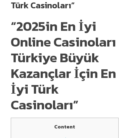
Türk Casinoları”
“2025in En İyi
Online Casinoları
Türkiye Büyük
Kazançlar İçin En
İyi Türk
Casinoları”
Content