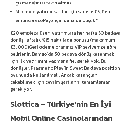
çıkmadığınızı takip etmek.
Minimum yatırım kartlar için sadece €5, Pep
empieza ecoPayz için daha da düşük.”
€20 empieza üzeri yatırımlara her hafta 50 bedava
dönüşHaftalık %15 nakit iade bonusu (maksimum
€3. 000)Geri ödeme oranınız VIP seviyenize göre
belirlenir. Bahigo’da 50 bedava dönüş kazanmak
için ilk yatırımını yapmana fiel gerek yok. Bu
dönüşler, Pragmatic Play’in Sweet Baklava position
oyununda kullanılmalı. Ancak kazançları
çekebilmek için çevrim şartlarını tamamlaman
gerekiyor.
Slottica – Türkiye’nin En İyi
Mobil Online Casinolarından