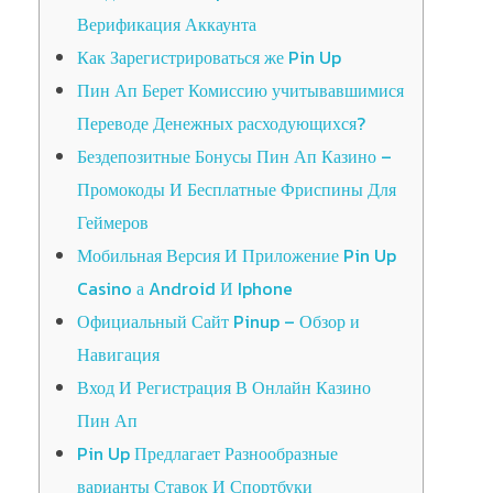
Верификация Аккаунта
Как Зарегистрироваться же Pin Up
Пин Ап Берет Комиссию учитывавшимися
Переводе Денежных расходующихся?
Бездепозитные Бонусы Пин Ап Казино –
Промокоды И Бесплатные Фриспины Для
Геймеров
Мобильная Версия И Приложение Pin Up
Casino а Android И Iphone
Официальный Сайт Pinup – Обзор и
Навигация
Вход И Регистрация В Онлайн Казино
Пин Ап
Pin Up Предлагает Разнообразные
варианты Ставок И Спортбуки