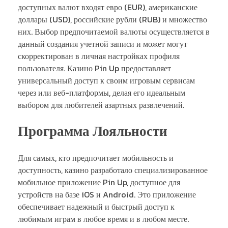
доступных валют входят евро (EUR), американские
доллары (USD), российские рубли (RUB) и множество
них. Выбор предпочитаемой валюты осуществляется в
данный создания учетной записи и может могут
скорректирован в личная настройках профиля
пользователя. Казино Pin Up предоставляет
универсальный доступ к своим игровым сервисам
через или веб-платформы, делая его идеальным
выбором для любителей азартных развлечений.
Программа Лояльности
Для самых, кто предпочитает мобильность и
доступность, казино разработало специализированное
мобильное приложение Pin Up, доступное для
устройств на базе iOS и Android. Это приложение
обеспечивает надежный и быстрый доступ к
любимым играм в любое время и в любом месте.