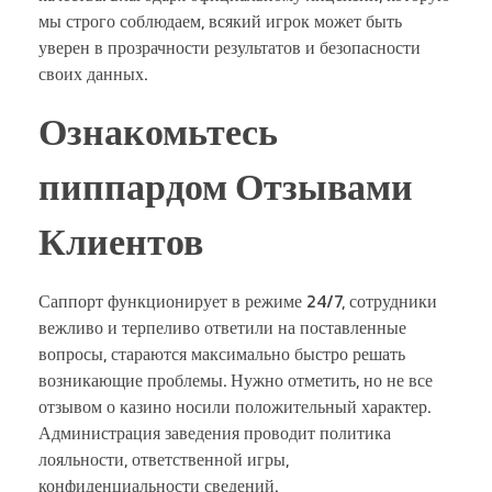
мы строго соблюдаем, всякий игрок может быть
уверен в прозрачности результатов и безопасности
своих данных.
Ознакомьтесь
пиппардом Отзывами
Клиентов
Саппорт функционирует в режиме 24/7, сотрудники
вежливо и терпеливо ответили на поставленные
вопросы, стараются максимально быстро решать
возникающие проблемы. Нужно отметить, но не все
отзывом о казино носили положительный характер.
Администрация заведения проводит политика
лояльности, ответственной игры,
конфиденциальности сведений.