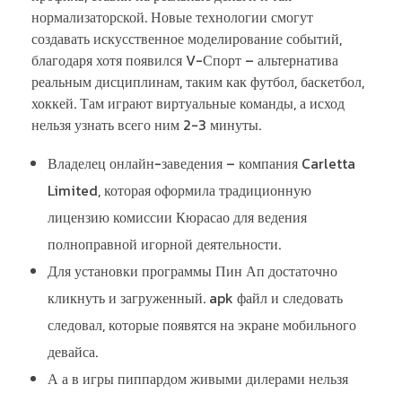
нормализаторской. Новые технологии смогут
создавать искусственное моделирование событий,
благодаря хотя появился V-Спорт – альтернатива
реальным дисциплинам, таким как футбол, баскетбол,
хоккей. Там играют виртуальные команды, а исход
нельзя узнать всего ним 2-3 минуты.
Владелец онлайн-заведения – компания Carletta
Limited, которая оформила традиционную
лицензию комиссии Кюрасао для ведения
полноправной игорной деятельности.
Для установки программы Пин Ап достаточно
кликнуть и загруженный. apk файл и следовать
следовал, которые появятся на экране мобильного
девайса.
А а в игры пиппардом живыми дилерами нельзя