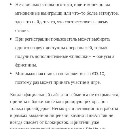
Независимо остального того, ищете конечно вы
мгновенные выигрыши или что-то более затянутое,
здесь то найдется то, что соответствует вашему
стилю.
При регистрации пользователь может выбирать
одного из двух доступных персонажей, только
получить дополнительные «плюшки» – бонусы а
фриспины.
Минимальная ставка составляет всего €0. 10,
поэтому раз может принять участие в игре.
Когда официальный сайт дли гейминга не открывался,
причина в блокировке контролирующих органов
только провайдеров. Несмотря и легальность и работы
в рамках выданной лицензии, казино ПинАп так не
всегда спасает от блокировок. Приятели, уже
имеющие открытый аккаунт в казино PinUp, не