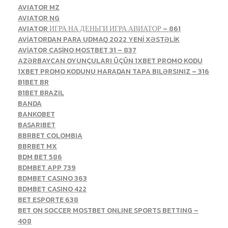
AVIATOR MZ
AVIATOR NG
AVIATOR ИГРА НА ДЕНЬГИ ИГРА АВИАТОР – 861
AVİATORDAN PARA UDMAQ 2022 YENİ XƏSTƏLİK
AVİATOR CASİNO MOSTBET 31 – 837
AZƏRBAYCAN OYUNÇULARI ÜÇÜN 1XBET PROMO KODU
1XBET PROMO KODUNU HARADAN TAPA BILƏRSINIZ – 316
B1BET BR
B1BET BRAZIL
BANDA
BANKOBET
BASARIBET
BBRBET COLOMBIA
BBRBET MX
BDM BET 586
BDMBET APP 739
BDMBET CASINO 363
BDMBET CASINO 422
BET ESPORTE 638
BET ON SOCCER MOSTBET ONLINE SPORTS BETTING –
408