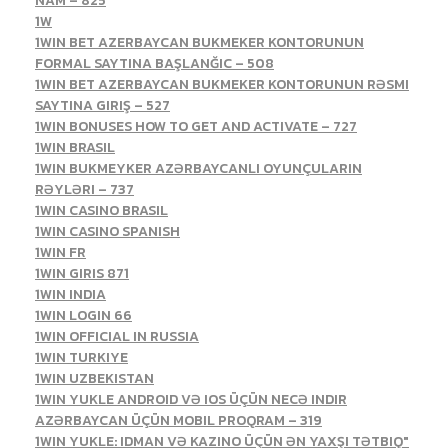
NAM – 825
1W
1WIN BET AZERBAYCAN BUKMEKER KONTORUNUN
FORMAL SAYTINA BAŞLANĞIC – 508
1WIN BET AZERBAYCAN BUKMEKER KONTORUNUN RƏSMI
SAYTINA GIRIŞ – 527
1WIN BONUSES HOW TO GET AND ACTIVATE – 727
1WIN BRASIL
1WIN BUKMEYKER AZƏRBAYCANLI OYUNÇULARIN
RƏYLƏRI – 737
1WIN CASINO BRASIL
1WIN CASINO SPANISH
1WIN FR
1WIN GIRIS 871
1WIN INDIA
1WIN LOGIN 66
1WIN OFFICIAL IN RUSSIA
1WIN TURKIYE
1WIN UZBEKISTAN
1WIN YUKLE ANDROID VƏ IOS ÜÇÜN NECƏ INDIR
AZƏRBAYCAN ÜÇÜN MOBIL PROQRAM – 319
1WIN YUKLE: IDMAN VƏ KAZINO ÜÇÜN ƏN YAXŞI TƏTBIQ"