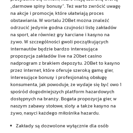
„darmowe spiny bonusy”. Też warto zwrócić uwagę
na akcje i promocje, które ułatwiają proces
obstawiania. W wortalu 20Bet można znaleźć
odrzucić jedynie godna czujności listę zakładów
na sport, ale również gry karciane i kasyno na
żywo. W szczególności gwoli początkujących
internautów będzie bardzo interesująca
propozycja zakładów live na 20bet casino
nadprogram z brakiem depozytu. 20Bet to kasyno
przez internet, które oferuje szeroką gamę gier,
interesujące bonusy i profesjonalną obsługę
konsumenta, jak powoduje, że wydaje się być owo 1
spośród dogodniejszych platform hazardowych
dostępnych na branży. Bogata propozycja gier, w
naszym zabawy stołowe, sloty a także kasyno na
żywo, nasyci każdego miłośnika hazardu.
Zakłady są dozwolone wyłącznie dla osób