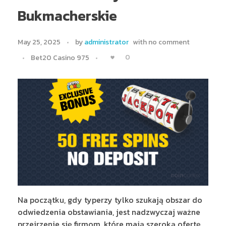
Bukmacherskie
May 25, 2025
by
administrator
with
no comment
0
Bet20 Casino 975
Na początku, gdy typerzy tylko szukają obszar do
odwiedzenia obstawiania, jest nadzwyczaj ważne
przejrzenie się firmom, które mają szeroką ofertę