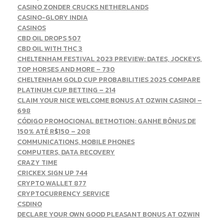
CASINO ZONDER CRUCKS NETHERLANDS
CASINO-GLORY INDIA
CASINOS
CBD OIL DROPS 507
CBD OIL WITH THC 3
CHELTENHAM FESTIVAL 2023 PREVIEW: DATES, JOCKEYS,
TOP HORSES AND MORE – 730
CHELTENHAM GOLD CUP PROBABILITIES 2025 COMPARE
PLATINUM CUP BETTING – 214
CLAIM YOUR NICE WELCOME BONUS AT OZWIN CASINO! –
698
CÓDIGO PROMOCIONAL BETMOTION: GANHE BÔNUS DE
150% ATÉ R$150 – 208
COMMUNICATIONS, MOBILE PHONES
COMPUTERS, DATA RECOVERY
CRAZY TIME
CRICKEX SIGN UP 744
CRYPTO WALLET 877
CRYPTOCURRENCY SERVICE
CSDINO
DECLARE YOUR OWN GOOD PLEASANT BONUS AT OZWIN