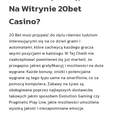
Na Witrynie 20bet
Casino?
20 Bet musi przypaść do stylu również ludziom
interesującymi się na co dzień grami i
automatami, które zachwycą każdego gracza
swymi pozycjami w katologu. W Tej Chwili nie
zaakceptować powinieneś się już martwić, że
przegapisz jakieś gratyfikacyj i możliwości na duże
wygrane. Każde bonusy, zniżki i potencjalne
wygrane są tego typu same na smartfonie, co za
pomocą komputera. Zabawy na żywo są
obsługiwane poprzez najlepszych dostawców,
takowych jakim sposobem Evolution Gaming czy
Pragmatic Play Live, jakie możliwości umożliwia
wysoką jakość i niezapomniane emocje.