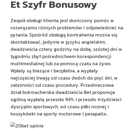
Et Szyfr Bonusowy
Zespół obsługi klienta jest skończony pomóc w
rozwiązaniu różnych problemów i odpowiedzieć na
pytania. Spośród obsługą kontrahenta można się
skontaktować, jedynie w języku angielskim,
dwadzieścia cztery godziny na dobę, szóstej dni w
tygodniu zbyt pośrednictwem korespondencji
multimedialnej lub za pomocą czatu na żywo.
Wpłaty są bieżące i bezpłatne, a wypłaty
najczęściej trwają od czasu dwóch do pięć dni, w
zależności od czasu procedury. Przedmeczowa
dział bukmacherska dwadzieścia Bet proponuje
ogólną wypłatę przeszło 94% i przeszło trzydzieści
dyscyplin sportowych, od czasu piłki nożnej i
koszykówki na sporty motorowe i pesapallo.