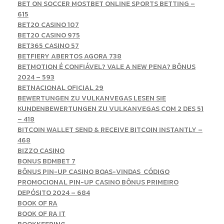
BET ON SOCCER MOSTBET ONLINE SPORTS BETTING –
615
BET20 CASINO 107
BET20 CASINO 975
BET365 CASINO 57
BETFIERY ABERTOS AGORA 738
BETMOTION É CONFIÁVEL? VALE A NEW PENA? BÔNUS
2024 – 593
BETNACIONAL OFICIAL 29
BEWERTUNGEN ZU VULKANVEGAS LESEN SIE
KUNDENBEWERTUNGEN ZU VULKANVEGAS COM 2 DES 51
– 418
BITCOIN WALLET SEND & RECEIVE BITCOIN INSTANTLY –
468
BIZZO CASINO
BONUS BDMBET 7
BÔNUS PIN-UP CASINO BOAS-VINDAS ️ CÓDIGO
PROMOCIONAL PIN-UP CASINO BÔNUS PRIMEIRO
DEPÓSITO 2024 – 684
BOOK OF RA
BOOK OF RA IT