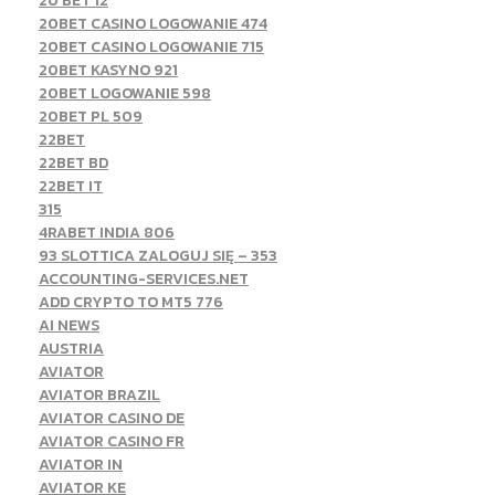
20 BET 12
20BET CASINO LOGOWANIE 474
20BET CASINO LOGOWANIE 715
20BET KASYNO 921
20BET LOGOWANIE 598
20BET PL 509
22BET
22BET BD
22BET IT
315
4RABET INDIA 806
93 SLOTTICA ZALOGUJ SIĘ – 353
ACCOUNTING-SERVICES.NET
ADD CRYPTO TO MT5 776
AI NEWS
AUSTRIA
AVIATOR
AVIATOR BRAZIL
AVIATOR CASINO DE
AVIATOR CASINO FR
AVIATOR IN
AVIATOR KE