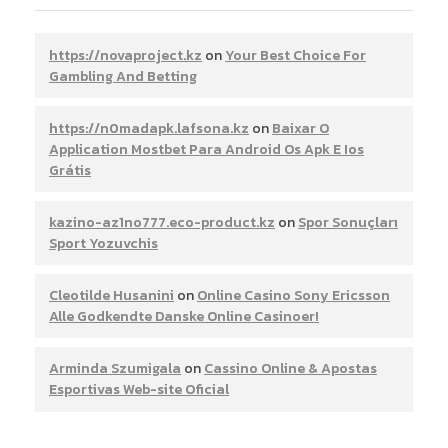
https://novaproject.kz
on
Your Best Choice For
Gambling And Betting
https://n0madapk.lafsona.kz
on
Baixar O
Application Mostbet Para Android Os Apk E Ios
Grátis
kazino-az1no777.eco-product.kz
on
Spor Sonuçları
Sport Yozuvchis
Cleotilde Husanini
on
Online Casino Sony Ericsson
Alle Godkendte Danske Online Casinoer!
Arminda Szumigala
on
Cassino Online & Apostas
Esportivas Web-site Oficial