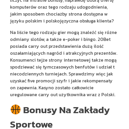
liczyć na intratne bonusy, naprawdę dobrą ofertę
komputerów oraz tego rodzaju udogodnienia,
jakim sposobem chociażby strona dostępna w
języku polskim i polskojęzyczna obsługa klienta?
Na liście tego rodzaju gier mogą znaleźć się różne
odmiany slotów, a także e-poker i bingo. 20Bet
posiada carry out przedstawienia dużą ilość
oszałamiających nagród i atrakcyjnych prezentów.
Konsumenci tejże strony internetowej także mogą
spodziewać się tymczasowych benfutów i udział t
niecodziennych turniejach. Sprawdzimy więc jak
uzyskać five promocji szyfr i jakie rekompensaty
on zapewnia. Kasyno zostało całkowicie
uregulowane carry out użytkownika wraz z Polski.
Bonusy Na Zakłady
Sportowe