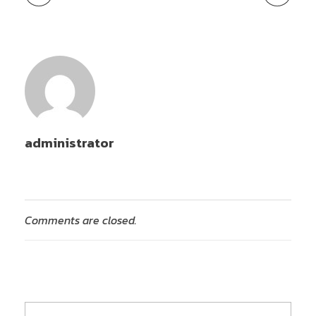
administrator
Comments are closed.