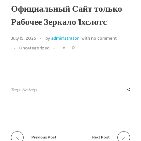
Официальный Сайт только
Рабочее Зеркало 1хслотс
July 15, 2025
by
administrator
with
no comment
0
Uncategorized
Tags: No tags
Previous Post
Next Post