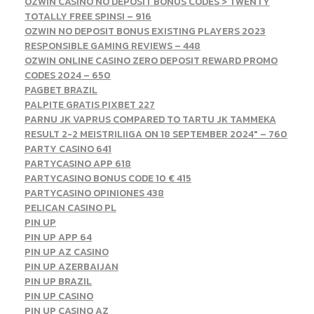
OZWIN CASINO NO DEPOSIT BONUS CODES > TWENTY
TOTALLY FREE SPINS! – 916
OZWIN NO DEPOSIT BONUS EXISTING PLAYERS 2023
RESPONSIBLE GAMING REVIEWS – 448
OZWIN ONLINE CASINO ZERO DEPOSIT REWARD PROMO
CODES 2024 – 650
PAGBET BRAZIL
PALPITE GRATIS PIXBET 227
PARNU JK VAPRUS COMPARED TO TARTU JK TAMMEKA
RESULT 2-2 MEISTRILIIGA ON 18 SEPTEMBER 2024" – 760
PARTY CASINO 641
PARTYCASINO APP 618
PARTYCASINO BONUS CODE 10 € 415
PARTYCASINO OPINIONES 438
PELICAN CASINO PL
PIN UP
PIN UP APP 64
PIN UP AZ CASINO
PIN UP AZERBAIJAN
PIN UP BRAZIL
PIN UP CASINO
PIN UP CASINO AZ