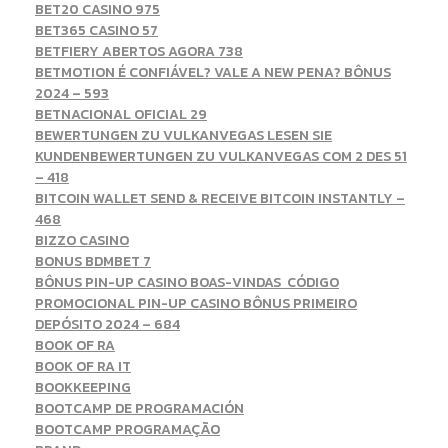
BET20 CASINO 975
BET365 CASINO 57
BETFIERY ABERTOS AGORA 738
BETMOTION É CONFIÁVEL? VALE A NEW PENA? BÔNUS
2024 – 593
BETNACIONAL OFICIAL 29
BEWERTUNGEN ZU VULKANVEGAS LESEN SIE
KUNDENBEWERTUNGEN ZU VULKANVEGAS COM 2 DES 51
– 418
BITCOIN WALLET SEND & RECEIVE BITCOIN INSTANTLY –
468
BIZZO CASINO
BONUS BDMBET 7
BÔNUS PIN-UP CASINO BOAS-VINDAS ️ CÓDIGO
PROMOCIONAL PIN-UP CASINO BÔNUS PRIMEIRO
DEPÓSITO 2024 – 684
BOOK OF RA
BOOK OF RA IT
BOOKKEEPING
BOOTCAMP DE PROGRAMACIÓN
BOOTCAMP PROGRAMAÇÃO