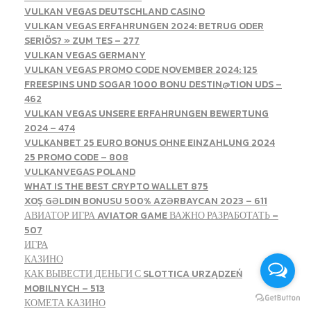
VULKAN VEGAS DEUTSCHLAND CASINO
VULKAN VEGAS ERFAHRUNGEN 2024: BETRUG ODER
SERIÖS? » ZUM TES – 277
VULKAN VEGAS GERMANY
VULKAN VEGAS PROMO CODE NOVEMBER 2024: 125
FREESPINS UND SOGAR 1000 BONU DESTIN@TION UDS –
462
VULKAN VEGAS UNSERE ERFAHRUNGEN BEWERTUNG
2024 – 474
VULKANBET 25 EURO BONUS OHNE EINZAHLUNG 2024
25 PROMO CODE – 808
VULKANVEGAS POLAND
WHAT IS THE BEST CRYPTO WALLET 875
XOŞ GƏLDIN BONUSU 500% AZƏRBAYCAN 2023 – 611
АВИАТОР ИГРА AVIATOR GAME ВАЖНО РАЗРАБОТАТЬ –
507
ИГРА
КАЗИНО
КАК ВЫВЕСТИ ДЕНЬГИ С SLOTTICA URZĄDZEŃ
MOBILNYCH – 513
КОМЕТА КАЗИНО