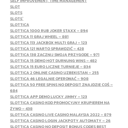
SELF IMPROVEMENT, TIME MANAGEMENT
SLOT
SLOTS
SLOTS`
SLOTTICA
SLOTTICA 1000 RUB JOKER STAXX – 894
SLOTTICA 11 GRAJ WHEEL – 881
SLOTTICA 113 JACKBOX MULTI GRAJ – 123
SLOTTICA 121 WARTO SPRAWDZIĆ – 428
SLOTTICA 138 ZACZNIJ SWOJĄ PRZYGODĘ – 971
SLOTTICA 15 DEMO HOT DURNUNG WINS – 482
SLOTTICA 15 EURO LICZNE TURNIEJE – 834
SLOTTICA 2 ONLINE CASINO UZBEKISTAN – 255
SLOTTICA 46 LEGALNIE OFEROWAĆ – 908
SLOTTICA 50 FREE SPINS NO DEPOSIT ZNAJDZIE COŚ –
684
SLOTTICA APP DEMO LUCKY JIMMY – 123
SLOTTICA CASINO KOD PROMOCYJNY KRUPIEREM NA
ŻYWO – 438
SLOTTICA CASINO LIVE CASINO MALAYSIA 2022 – 879
SLOTTICA CASINO LOGIN JACKPOTY AUTOMATY – 26
SLOTTICA CASINO NO DEPOSIT BONUS CODES BEST