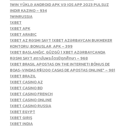
1WIN YÜKLƏ ANDROID APK VƏ IOS APP 2023 PULSUZ
INDIR KAZINO – 934
1WINRUSSIA
1XBET
1XBET APK
1XBET ARABIC
1XBET AZ RƏSMI SAYT 1XBET AZƏRBAYCAN BUKMEKER
KONTORU, BONUSLAR, APK – 399
1XBET BAŞLANĞIC, GÜZGÜ 1 XBET AZƏRBAYCANDA
RƏSMI SAYT สถาบันพระไตรปิฎกศึกษา – 968
1XBET BRASIL APOSTAS ON THE INTERNET! BÓNUS DE
BOAS-VINDAS R$1200 CASAS DE APOSTAS ONLINE" – 981
1XBET BRAZIL
1XBET CASINO AZ
1XBET CASINO BD
1XBET CASINO FRENCH
1XBET CASINO ONLINE
1XBET CASINO RUSSIA
1XBET EGYPT
1XBET GIRIŞ
1XBET INDIA