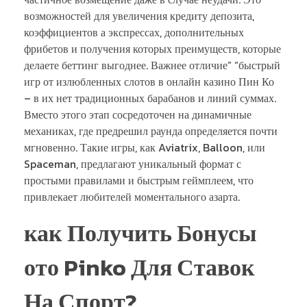
возможностей для увеличения кредиту депозита,
коэффициентов а экспрессах, дополнительных
фрибетов и получения которых преимуществ, которые
делаете беттинг выгоднее. Важнее отличие” “быстрый
игр от излюбленных слотов в онлайн казино Пин Ко
– в их нет традиционных барабанов и линий суммах.
Вместо этого этап сосредоточен на динамичные
механиках, где предрешил раунда определяется почти
мгновенно. Такие игры, как Aviatrix, Balloon, или
Spaceman, предлагают уникальный формат с
простыми правилами и быстрым геймплеем, что
привлекает любителей моментального азарта.
как Получить Бонусы
ото Pinko Для Ставок
На Спорт?