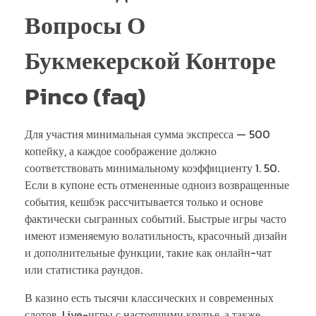
Вопросы О
Букмекерской Конторе
Pinco (faq)
Для участия минимальная сумма экспресса — 500
копейку, а каждое соображение должно
соответствовать минимальному коэффициенту 1. 50.
Если в купоне есть отмененные одноиз возвращенные
события, кешбэк рассчитывается только и основе
фактически сыгранных событий. Быстрые игры часто
имеют изменяемую волатильность, красочный дизайн
и дополнительные функции, такие как онлайн-чат
или статистика раундов.
В казино есть тысячи классических и современных
слотов, Live-игры с настоящими крупье, а также