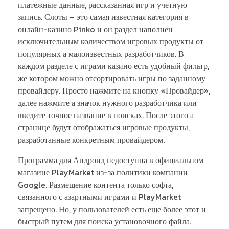
платежные данные, рассказанная игр и учетную
запись. Слоты – это самая известная категория в
онлайн-казино Pinko и он раздел наполнен
исключительным количеством игровых продукты от
популярных а малоизвестных разработчиков. В
каждом разделе с играми казино есть удобный фильтр,
же котором можно отсортировать игры по заданному
провайдеру. Просто нажмите на кнопку «Провайдер»,
далее нажмите а значок нужного разработчика или
введите точное название в поисках. После этого а
странице будут отображаться игровые продукты,
разработанные конкретным провайдером.
Программа для Андроид недоступна в официальном
магазине PlayMarket из-за политики компании
Google. Размещение контента только софта,
связанного с азартными играми и PlayMarket
запрещено. Но, у пользователей есть еще более этот и
быстрый путем для поиска установочного файла.