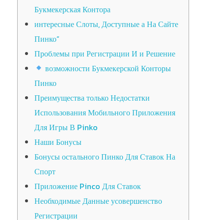
Букмекерская Контора
интересные Слоты, Доступные а На Сайте
Пинко”
Проблемы при Регистрации И и Решение
возможности Букмекерской Конторы
Пинко
Преимущества только Недостатки
Использования Мобильного Приложения
Для Игры В Pinko
Наши Бонусы
Бонусы остального Пинко Для Ставок На
Спорт
Приложение Pinco Для Ставок
Необходимые Данные усовершенство
Регистрации