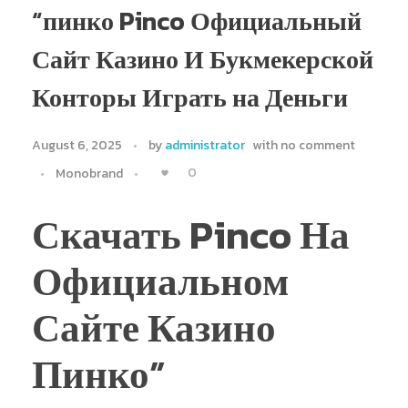
“пинко Pinco Официальный
Сайт Казино И Букмекерской
Конторы Играть на Деньги
August 6, 2025
by
administrator
with
no comment
0
Monobrand
Скачать Pinco На
Официальном
Сайте Казино
Пинко”