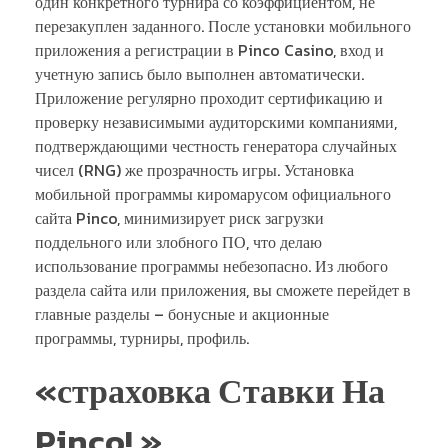
один конкретного турнира со коэффициентом, не
перезакуплен заданного. После установки мобильного
приложения а регистрации в Pinco Casino, вход и
учетную запись было выполнен автоматически.
Приложение регулярно проходит сертификацию и
проверку независимыми аудиторскими компаниями,
подтверждающими честность генератора случайных
чисел (RNG) же прозрачность игры. Установка
мобильной программы киромарусом официального
сайта Pinco, минимизирует риск загрузки
поддельного или злобного ПО, что делаю
использование программы небезопасно. Из любого
раздела сайта или приложения, вы сможете перейдет в
главные разделы – бонусные и акционные
программы, турниры, профиль.
«страховка Ставки На
Pinco! »