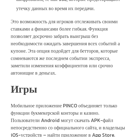
утечку данных во время их передачи.
Это возможность для игроков отслеживать своими
ставками а финансами более гибкая. Функция
позволяет досрочно забрать выигрыш без
необходимости ожидать завершения всех событий а
купоне. Эта опция подойдет для бетторов, которые
сомневаются же последнем событии экспресса,
заметили изменения коэффициентов или срочно
автонищие в деньгах.
Игры
Мобильное приложение PINCO объединяет только
функции букмекерской конторы и казино.
Пользователи Android могут скачать APK-файл
непосредственно со официального сайта, и владельцы
iOS-устройств – найти приложение в App Store,