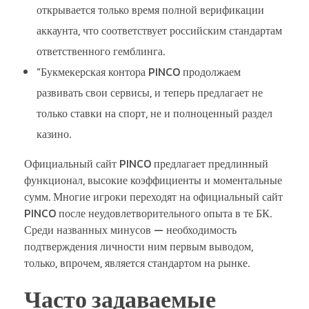
открывается только время полной верификации
аккаунта, что соответствует российским стандартам
ответственного гемблинга.
“Букмекерская контора PINCO продолжаем
развивать свои сервисы, и теперь предлагает не
только ставки на спорт, не и полноценный раздел
казино.
Официальный сайт PINCO предлагает предлинный
функционал, высокие коэффициенты и моментальные
сумм. Многие игроки переходят на официальный сайт
PINCO после неудовлетворительного опыта в те БК.
Среди названных минусов — необходимость
подтверждения личности ним первым выводом,
только, впрочем, является стандартом на рынке.
Часто задаваемые