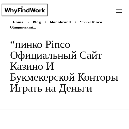
Home
Blog
Monobrand
“пинко Pinco
Официальный...
“пинко Pinco
Официальный Сайт
Казино И
Букмекерской Конторы
Играть на Деньги