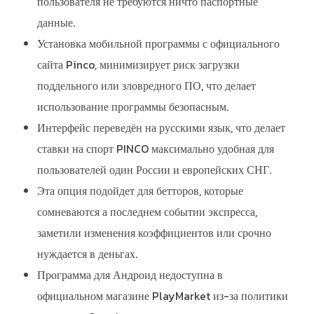
пользователя не требуются ничто паспортные
данные.
Установка мобильной программы с официального
сайта Pinco, минимизирует риск загрузки
поддельного или зловредного ПО, что делает
использование программы безопасным.
Интерфейс переведён на русскими язык, что делает
ставки на спорт PINCO максимально удобная для
пользователей один России и европейских СНГ.
Эта опция подойдет для бетторов, которые
сомневаются а последнем событии экспресса,
заметили изменения коэффициентов или срочно
нуждается в деньгах.
Программа для Андроид недоступна в
официальном магазине PlayMarket из-за политики