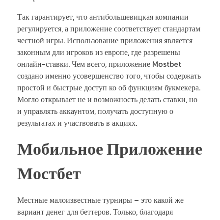
Так гарантирует, что антибольшевицкая компании
регулируется, а приложение соответствует стандартам
честной игры. Использование приложения является
законным дли игроков из европе, где разрешены
онлайн-ставки. Чем всего, приложение Mostbet
создано именно усовершенство того, чтобы содержать
простой и быстрые доступ ко об функциям букмекера.
Могло открывает не и возможность делать ставки, но
и управлять аккаунтом, получать доступную о
результатах и участвовать в акциях.
Мобильное Приложение
Мостбет
Местные малоизвестные турниры – это какой же
вариант денег для беттеров. Только, благодаря