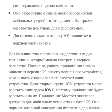
сине-оранжевых цветах компании.
Оно разработано с зависимости особенностей
мобильных устройств, что делает и быстрым и
безотчетно понятным для используемых.
Достаточно нажать в кнопку «Установить» в
верхней части экрана.
Для большинства соревнования доступны видео-
трансляции, которые можно смотреть наверное
бесплатно. Поскольку работы приложения сильно
зависят от версии iOS вашего мобильного устройства,
важно знать, с какой версией работает ваше
устройство. Даже старые версии iOS-устройств могут
работать пиппардом iOS 11, поэтому приложение будет
работать и на их. Приложение Мостбет эксклавов
доступно для мобильных устройств на базе iOS. Оно
нормализаторской совершенно бесплатно дли любого