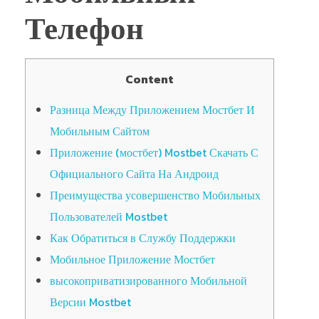
Телефон
Content
Разница Между Приложением Мостбет И
Мобильным Сайтом
Приложение (мостбет) Mostbet Скачать С
Официального Сайта На Андроид
Преимущества усовершенство Мобильных
Пользователей Mostbet
Как Обратиться в Службу Поддержки
Мобильное Приложение Мостбет
высокоприватизированного Мобильной
Версии Mostbet