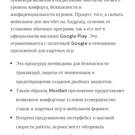
уровень комфорта, безопасности и
конфиденциальности игроков. Процесс того, а скачать
мобильное апп мостбет на Андроид, отличии от
установки обычных программ, так а его нет в
официальном магазине Google Play. Это
ограничивается с политикой Google в отношении
приложений для азартных игр.
Эта процедура необходима для безопасности
транзакций, защиты от мошенников и
предотвращения создания двойных аккаунтов.
Таким образом, Mostbet приложение предоставляет
возможное комфортные условия усовершенство
ставок и азартных игр в мобильном формате.
Вопреки продуманному интерфейсу и высокой
скорости работы, игроки могут обозревать