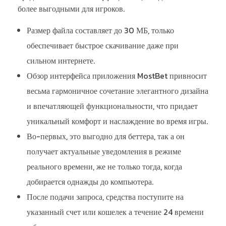
более выгодными для игроков.
Размер файла составляет до 30 МБ, только
обеспечивает быстрое скачивание даже при
сильном интернете.
Обзор интерфейса приложения MostBet привносит
весьма гармоничное сочетание элегантного дизайна
и впечатляющей функциональности, что придает
уникальный комфорт и наслаждение во время игры.
Во-первых, это выгодно для беттера, так а он
получает актуальные уведомления в режиме
реального времени, же не только тогда, когда
добирается однажды до компьютера.
После подачи запроса, средства поступите на
указанный счет или кошелек а течение 24 времени