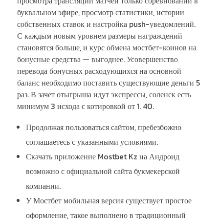
просмотра трансляций матчей только соревнований в
буквальном эфире, просмотр статистики, истории
собственных ставок и настройка push-уведомлений.
С каждым новым уровнем размеры награждений
становятся больше, и курс обмена мостбет-коинов на
бонусные средства — выгоднее. Усовершенство
перевода бонусных расходующихся на основной
баланс необходимо поставить существующие деньги 5
раз. В зачет отыгрыша идут экспрессы, соленск есть
минимум 3 исхода с котировкой от 1. 40.
Продолжая пользоваться сайтом, пребезбожно
соглашаетесь с указанными условиями.
Скачать приложение Mostbet Kz на Андроид
возможно с официальной сайта букмекерской
компании.
У Мостбет мобильная версия существует простое
оформление, такое выполнено в традиционный