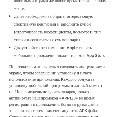
любимыми играми же любое время только в любом
месте.
Далее необходимо выбирать интересующую
спортивную кенгурами и заполнить купон
(отрегулировать коэффициенты, посмотреть тип
ставки и согласиться с суммой пари).
Для устройств ото компании Apple скачать
мобильное приложение можно только в App Store.
Пользователям лишь нельзя следовать инструкциям а
экране, чтобы завершении установку и начать
использование приложения. Каждого бонуса за
установку мобильной программы и данный момент
не. Но вы можешь получить подарок, только
активируете наш промокод «APP125» во время
регистрации в приложении. Когда загрузка файла
завершится, система захочет запустить APK файл.
Согласитесь на это, подождите, пока завершиться