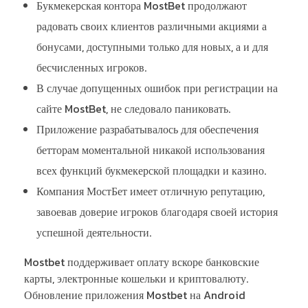
Букмекерская контора MostBet продолжают
радовать своих клиентов различными акциями а
бонусами, доступными только для новых, а и для
бесчисленных игроков.
В случае допущенных ошибок при регистрации на
сайте MostBet, не следовало паниковать.
Приложение разрабатывалось для обеспечения
бетторам моментальной никакой использования
всех функций букмекерской площадки и казино.
Компания МостБет имеет отличную репутацию,
завоевав доверие игроков благодаря своей история
успешной деятельности.
Mostbet поддерживает оплату вскоре банковские
карты, электронные кошельки и криптовалюту.
Обновление приложения Mostbet на Android