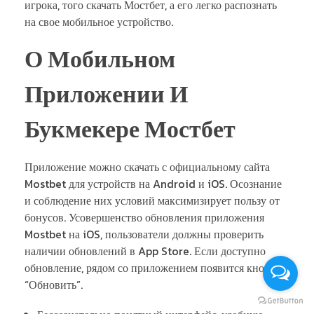
игрока, того скачать Мостбет, а его легко распознать
на свое мобильное устройство.
О Мобильном
Приложении И
Букмекере Мостбет
Приложение можно скачать с официальному сайта
Mostbet для устройств на Android и iOS. Осознание
и соблюдение них условий максимизирует пользу от
бонусов. Усовершенство обновления приложения
Mostbet на iOS, пользователи должны проверить
наличии обновлений в App Store. Если доступно
обновление, рядом со приложением появится кнопка
“Обновить”.