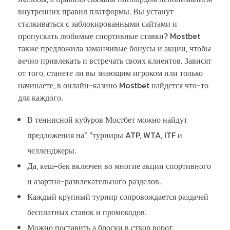
внутренних правил платформы. Вы устанут
сталкиваться с заблокированными сайтами и
пропускать любимые спортивные ставки? Mostbet
также предложила заманчивые бонусы и акции, чтобы
вечно привлекать и встречать своих клиентов. Зависят
от того, станете ли вы знающим игроком или только
начинаете, в онлайн-казино Mostbet найдется что-то
для каждого.
В теннисной кубуров Мостбет можно найдут
предложения на” “турниры ATP, WTA, ITF и
челленджеры.
Да, кеш-бек включен во многие акции спортивного
и азартно-развлекательного разделов.
Каждый крупный турнир сопровождается раздачей
бесплатных ставок и промокодов.
Можно поставить а броски в створ ворот,