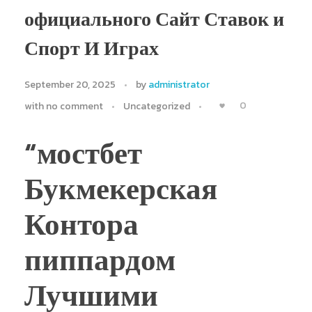
официального Сайт Ставок и
Спорт И Играх
September 20, 2025
by
administrator
0
with
no comment
Uncategorized
“мостбет
Букмекерская
Контора
пиппардом
Лучшими