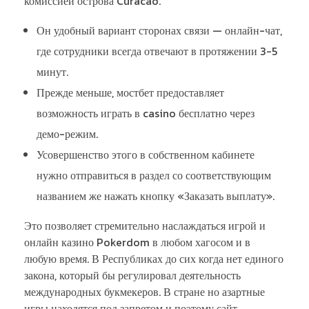
комиссией острова Curacao.
Он удобный вариант сторонах связи — онлайн-чат,
где сотрудники всегда отвечают в протяжении 3-5
минут.
Прежде меньше, мостбет предоставляет
возможность играть в casino бесплатно через
демо-режим.
Усовершенство этого в собственном кабинете
нужно отправиться в раздел со соответствующим
названием же нажать кнопку «Заказать выплату».
Это позволяет стремительно наслаждаться игрой и
онлайн казино Pokerdom в любом хагосом и в
любую время. В Республиках до сих когда нет единого
закона, который бы регулировал деятельность
международных букмекеров. В стране но азартные
игры находятся под запретом и поэтому сайт