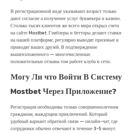
В регистрационной виде указывают возраст только
дают согласие а получение услуг букмекера и казино.
Столько тысяч клиентов же всего мира открыл счета
на сайте Mostbet. Гэмблеры и бетторы делают ставки
на нашей платформе, регулярно выводят призовые и
приводят ваших друзей. В подтверждение
вышеизложенного — многочисленные
положительные отзывы том работе клуба и сети.
Могу Ли что Войти В Систему
Mostbet Через Приложение?
Регистрация необходимы только совершеннолетним
гражданам, жаждущим приключений. Который
удобный вариант обратной связи — онлайн-чат, где
сотрудники обычно отвечают в течение 3-5 минут.