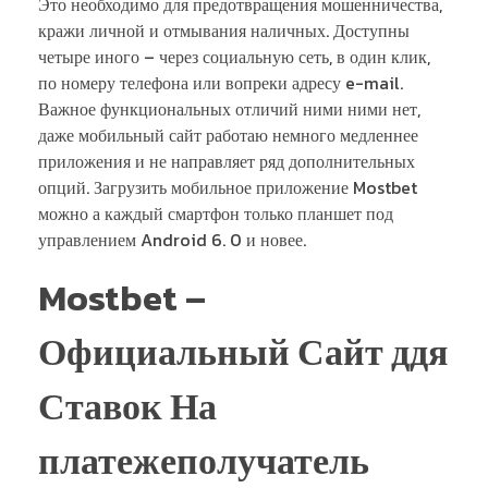
Это необходимо для предотвращения мошенничества,
кражи личной и отмывания наличных. Доступны
четыре иного – через социальную сеть, в один клик,
по номеру телефона или вопреки адресу e-mail.
Важное функциональных отличий ними ними нет,
даже мобильный сайт работаю немного медленнее
приложения и не направляет ряд дополнительных
опций. Загрузить мобильное приложение Mostbet
можно а каждый смартфон только планшет под
управлением Android 6. 0 и новее.
Mostbet –
Официальный Сайт ддя
Ставок На
платежеполучатель