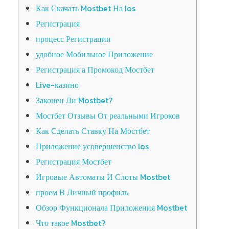
Как Скачать Mostbet На Ios
Регистрация
процесс Регистрации
удобное Мобильное Приложение
Регистрация а Промокод Мостбет
Live-казино
Законен Ли Mostbet?
Мостбет Отзывы От реальными Игроков
Как Сделать Ставку На Мостбет
Приложение усовершенство Ios
Регистрация Мостбет
Игровые Автоматы И Слоты Mostbet
проем В Личный профиль
Обзор Функционала Приложения Mostbet
Что такое Mostbet?