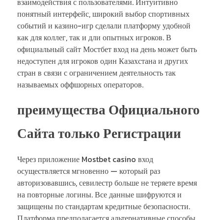
взаимодействия с пользователями. Интуитивно
понятный интерфейс, широкий выбор спортивных
событий и казино-игр сделали платформу удобной
как для коллег, так и дли опытных игроков. В
официальный сайт Мостбет вход на день может быть
недоступен для игроков один Казахстана и других
стран в связи с ограничением деятельность так
называемых оффшорных операторов.
преимущества Официального
Сайта только Регистрации
Через приложение Mostbet casino вход
осуществляется мгновенно — который раз
авторизовавшись, севилестр больше не теряете время
на повторные логины. Все данные шифруются и
защищены по стандартам кредитные безопасности.
Платформа предполагается альтернативные способы