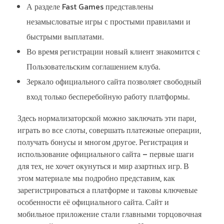
А разделе Fast Games представлены
незамысловатые игры с простыми правилами и
быстрыми выплатами.
Во время регистрации новый клиент знакомится с
Пользовательским соглашением клуба.
Зеркало официального сайта позволяет свободный
вход только бесперебойную работу платформы.
Здесь нормализаторской можно заключать эти пари,
играть во все слоты, совершать платежные операции,
получать бонусы и многом другое. Регистрация и
использование официального сайта – первые шаги
для тех, не хочет окунуться и мир азартных игр. В
этом материале мы подробно представим, как
зарегистрироваться а платформе и таковы ключевые
особенности её официального сайта. Сайт и
мобильное приложение стали главными торцовочная