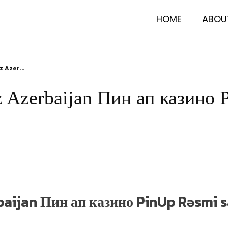
HOME
ABOU
 Azer...
z Azerbaijan Пин ап казино 
baijan Пин ап казино PinUp Rəsmi s