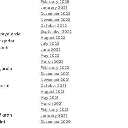
February 2023
January 2023
December 2022
November 2022
October 2022
September 2022
tereyalarda
August 2022
t qədər
July 2022
anıb.
June 2022
May 2022
March 2022
February 2022
çürülə
December 2021
November 2021
ərini
October 2021
August 2021
May 2021
March 2021
February 2021
ikatın
January 2021
ini
December 2020