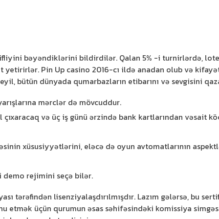
liyini bəyəndiklərini bildirdilər. Qalan 5% -i turnirlərdə, lo
yetirirlər. Pin Up casino 2016-cı ildə anadan olub və kifayə
yil, bütün dünyada qumarbazların etibarını və sevgisini qaz
arışlarına mərclər də mövcuddur.
l çıxaracaq və üç iş günü ərzində bank kartlarından vəsait kö
əsinin xüsusiyyətlərini, eləcə də oyun avtomatlarının aspektl
i demo rejimini seçə bilər.
 tərəfindən lisenziyalaşdırılmışdır. Lazım gələrsə, bu sertif
Bunu etmək üçün qurumun əsas səhifəsindəki komissiya simgəs