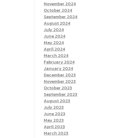
November 2024
October 2024
September 2024
August 2024
July 2024
June 2024
May 2024
April 2024
March 2024
February 2024
January 2024
December 2023
November 2023
October 2023
September 2023
August 2023
July 2023
June 2023
May 2023
April 2023
March 2023