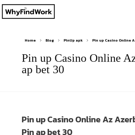
Home
Blog
PinUp apk
Pin up Casino Online Az
Pin up Casino Online A
ap bet 30
Pin up Casino Online Az Azer
Pin ap bet 30