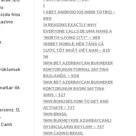
1
nu
1 XBET ANDROID IOS INDIR TƏTBIQ –
izdə hiss
880
kazino
14 REASONS EXACTLY WHY
.
EVERYONE CALLS DE UMA NANG A
'WORTH-LIVING CITY" – 489
r.
188BET MOBILE: NỀN TẢNG CÁ
CƯỢC TỐT NHẤT VIỆT NAM – 825
1W
1WIN BET AZERBAYCAN BUKMEKER
a yükləmək
KONTORUNUN FORMAL SAYTINA
BAŞLANĞIC – 508
1WIN BET AZERBAYCAN BUKMEKER
atlar ilk
KONTORUNUN RƏSMI SAYTINA
GIRIŞ – 527
1WIN BONUSES HOW TO GET AND
ACTIVATE – 727
siniz. O,
1WIN BRASIL
n
1WIN BUKMEYKER AZƏRBAYCANLI
 Canlı
OYUNÇULARIN RƏYLƏRI – 737
1WIN CASINO BRASIL