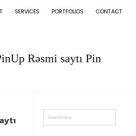
T
SERVICES
PORTFOLIOS
CONTACT
PinUp Rəsmi saytı Pin
aytı