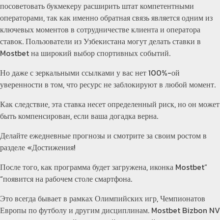
посоветовать букмекеру расширить штат компетентными
операторами, так как именно обратная связь является одним из
ключевых моментов в сотрудничестве клиента и оператора
ставок. Пользователи из Узбекистана могут делать ставки в
Mostbet на широкий выбор спортивных событий.
Но даже с зеркальными ссылками у вас нет 100%-ой
уверенности в том, что ресурс не заблокируют в любой момент.
Как следствие, эта ставка несет определенный риск, но он может
быть компенсирован, если ваша догадка верна.
Делайте ежедневные прогнозы и смотрите за своим ростом в
разделе «Достижения!
После того, как программа будет загружена, иконка Mostbet”
“появится на рабочем столе смартфона.
Это всегда бывает в рамках Олимпийских игр, Чемпионатов
Европы по футболу и другим дисциплинам. Mostbet Bizbon NV