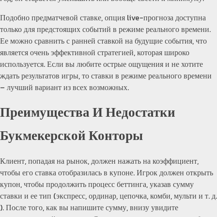
Подобно предматчевой ставке, опция live-прогноза доступна
только для предстоящих событий в режиме реального времени.
Ее можно сравнить с ранней ставкой на будущие события, что
является очень эффективной стратегией, которая широко
используется. Если вы любите острые ощущения и не хотите
ждать результатов игры, то ставки в режиме реального времени
– лучший вариант из всех возможных.
Преимущества И Недостатки
Букмекерской Конторы
Клиент, попадая на рынок, должен нажать на коэффициент,
чтобы его ставка отобразилась в купоне. Игрок должен открыть
купон, чтобы продолжить процесс беттинга, указав сумму
ставки и ее тип (экспресс, ординар, цепочка, комби, мульти и т. д.
). После того, как вы напишите сумму, внизу увидите