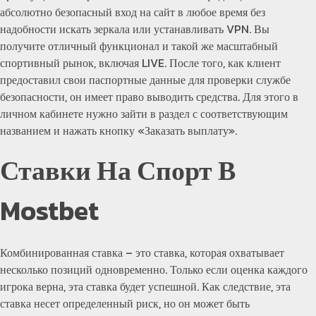
абсолютно безопасный вход на сайт в любое время без
надобности искать зеркала или устанавливать VPN. Вы
получите отличный функционал и такой же масштабный
спортивный рынок, включая LIVE. После того, как клиент
предоставил свои паспортные данные для проверки службе
безопасности, он имеет право выводить средства. Для этого в
личном кабинете нужно зайти в раздел с соответствующим
названием и нажать кнопку «Заказать выплату».
Ставки На Спорт В
Mostbet
Комбинированная ставка – это ставка, которая охватывает
несколько позиций одновременно. Только если оценка каждого
игрока верна, эта ставка будет успешной. Как следствие, эта
ставка несет определенный риск, но он может быть