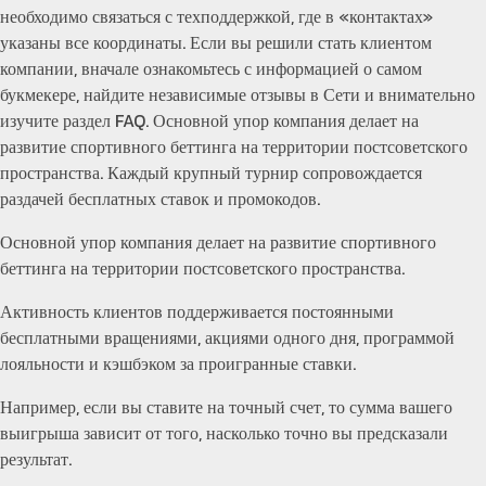
необходимо связаться с техподдержкой, где в «контактах»
указаны все координаты. Если вы решили стать клиентом
компании, вначале ознакомьтесь с информацией о самом
букмекере, найдите независимые отзывы в Сети и внимательно
изучите раздел FAQ. Основной упор компания делает на
развитие спортивного беттинга на территории постсоветского
пространства. Каждый крупный турнир сопровождается
раздачей бесплатных ставок и промокодов.
Основной упор компания делает на развитие спортивного
беттинга на территории постсоветского пространства.
Активность клиентов поддерживается постоянными
бесплатными вращениями, акциями одного дня, программой
лояльности и кэшбэком за проигранные ставки.
Например, если вы ставите на точный счет, то сумма вашего
выигрыша зависит от того, насколько точно вы предсказали
результат.