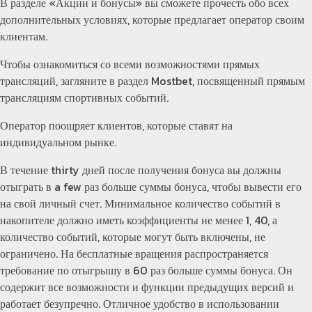
В разделе «Акции и бонусы» вы сможете прочесть обо всех
дополнительных условиях, которые предлагает оператор своим
клиентам.
Чтобы ознакомиться со всеми возможностями прямых
трансляций, загляните в раздел Mostbet, посвященный прямым
трансляциям спортивных событий.
Оператор поощряет клиентов, которые ставят на
индивидуальном рынке.
В течение thirty дней после получения бонуса вы должны
отыграть в a few раз больше суммы бонуса, чтобы вывести его
на свой личный счет. Минимальное количество событий в
накопителе должно иметь коэффициенты не менее 1, 40, а
количество событий, которые могут быть включены, не
ограничено. На бесплатные вращения распространяется
требование по отыгрышу в 60 раз больше суммы бонуса. Он
содержит все возможности и функции предыдущих версий и
работает безупречно. Отличное удобство в использовании