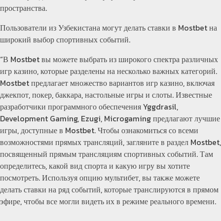
пространства.
Пользователи из Узбекистана могут делать ставки в Mostbet на
широкий выбор спортивных событий.
“В Mostbet вы можете выбрать из широкого спектра различных
игр казино, которые разделены на несколько важных категорий.
Mostbet предлагает множество вариантов игр казино, включая
джекпот, покер, баккара, настольные игры и слоты. Известные
разработчики программного обеспечения Yggdrasil,
Development Gaming, Ezugi, Microgaming предлагают лучшие
игры, доступные в Mostbet. Чтобы ознакомиться со всеми
возможностями прямых трансляций, загляните в раздел Mostbet,
посвященный прямым трансляциям спортивных событий. Там
определитесь, какой вид спорта и какую игру вы хотите
посмотреть. Используя опцию мультибет, вы также можете
делать ставки на ряд событий, которые транслируются в прямом
эфире, чтобы все могли видеть их в режиме реального времени.