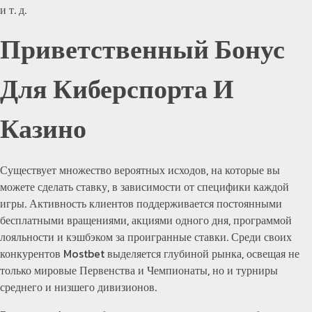
и т. д.
Приветственный Бонус
Для Киберспорта И
Казино
Существует множество вероятных исходов, на которые вы
можете сделать ставку, в зависимости от специфики каждой
игры. Активность клиентов поддерживается постоянными
бесплатными вращениями, акциями одного дня, программой
лояльности и кэшбэком за проигранные ставки. Среди своих
конкурентов Mostbet выделяется глубиной рынка, освещая не
только мировые Первенства и Чемпионаты, но и турниры
среднего и низшего дивизионов.