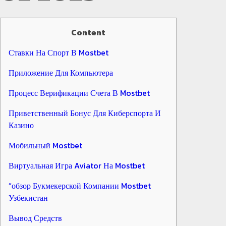
Content
Ставки На Спорт В Mostbet
Приложение Для Компьютера
Процесс Верификации Счета В Mostbet
Приветственный Бонус Для Киберспорта И
Казино
Мобильный Mostbet
Виртуальная Игра Aviator На Mostbet
“обзор Букмекерской Компании Mostbet
Узбекистан
Вывод Средств