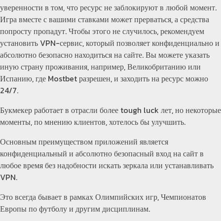
уверенности в том, что ресурс не заблокируют в любой момент.
Игра вместе с вашими ставками может прерваться, а средства
попросту пропадут. Чтобы этого не случилось, рекомендуем
установить VPN-сервис, который позволяет конфиденциально и
абсолютно безопасно находиться на сайте. Вы можете указать
иную страну проживания, например, Великобританию или
Испанию, где Mostbet разрешен, и заходить на ресурс можно
24/7.
Букмекер работает в отрасли более tough luck лет, но некоторые
моменты, по мнению клиентов, хотелось бы улучшить.
Основным преимуществом приложений является
конфиденциальный и абсолютно безопасный вход на сайт в
любое время без надобности искать зеркала или устанавливать
VPN.
Это всегда бывает в рамках Олимпийских игр, Чемпионатов
Европы по футболу и другим дисциплинам.