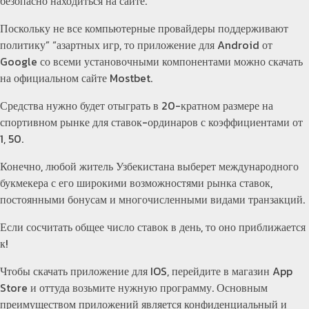
безопасно находиться на сайте.
Поскольку не все компьютерные провайдеры поддерживают
политику” “азартных игр, то приложение для Android от
Google со всеми установочными компонентами можно скачать
на официальном сайте Mostbet.
Средства нужно будет отыграть в 20-кратном размере на
спортивном рынке для ставок-ординаров с коэффициентами от
1, 50.
Конечно, любой житель Узбекистана выберет международного
букмекера с его широкими возможностями рынка ставок,
постоянными бонусам и многочисленными видами транзакций.
Если сосчитать общее число ставок в день, то оно приближается
к!
Чтобы скачать приложение для IOS, перейдите в магазин App
Store и оттуда возьмите нужную программу. Основным
преимуществом приложений является конфиденциальный и