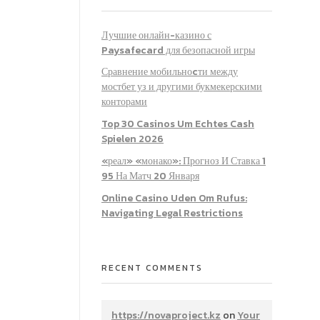
Лучшие онлайн-казино с
Paysafecard для безопасной игры
Сравнение мобильноcти между
мостбет уз и другими букмекерскими
конторами
Top 30 Casinos Um Echtes Cash
Spielen 2026
«реал» «монако»: Прогноз И Ставка 1
95 На Матч 20 Января
Online Casino Uden Om Rufus:
Navigating Legal Restrictions
RECENT COMMENTS
https://novaproject.kz
on
Your