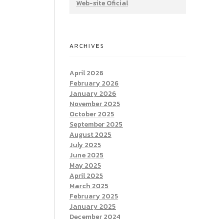
Web-site Oficial
ARCHIVES
April 2026
February 2026
January 2026
November 2025
October 2025
September 2025
August 2025
July 2025
June 2025
May 2025
April 2025
March 2025
February 2025
January 2025
December 2024