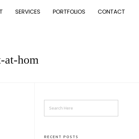
T
SERVICES
PORTFOLIOS
CONTACT
t-at-hom
RECENT POSTS