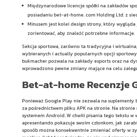
Międzynarodowe licencje spółki na zakładów spor
posiadaniu bet-at-home. com Holding Ltd. z siedz
Minusem jest kolei design strony, który wygląda
zorientować, aby znaleźć potrzebne informacje.
Sekcja sportowa, zarówno ta tradycyjna i wirtualna
wybieranych i actually popularnych opcji sportowyc
bukmacher pozwala na zakłady esports oraz na dy
wprowadzono pewne zmiany mające na celu zalegal
Bet-at-home Recenzje 
Ponieważ Google Play nie zezwala na suplementy 
za pośrednictwem pliku APK na stronie. Na stronie
systemem Android. W chwili pisania tego tekstu w w
apresentando pokazuje swoim członkom, jak zarabia
sposób można konsekwentnie zmieniać oferty w zysk