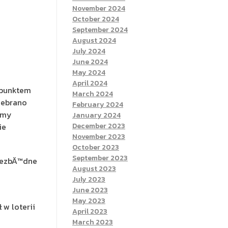
November 2024
October 2024
September 2024
August 2024
July 2024
June 2024
May 2024
April 2024
 punktem
March 2024
zebrano
February 2024
jemy
January 2024
ie
December 2023
November 2023
October 2023
September 2023
niezbÄ™dne
August 2023
July 2023
June 2023
May 2023
w loterii
April 2023
March 2023