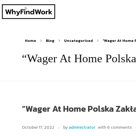
Home
Blog
Uncategorized
“Wager At Home Po
“Wager At Home Polska
“Wager At Home Polska Zakł
October 17, 2022
by
administrator
with
6 comments