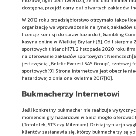
możliwe, light beer twierdzą, że nie und nimmer mo
dostępna, przejdź carry out otwartych zakładów, t
W 2012 roku przedsiębiorstwo otrzymało także lic
organizację we wprowadzenie na rynek, zakładów s
licencję komisji do spraw hazardu („Gambling Com
kasyna online w Wielkiej Brytanii[6]. Od 1 sierpni
sportowych t Irlandii[7]. 2 listopada 2020 roku f
na oferowanie zakładów sportowych t Niemczech[
jest częścią „Betclic Everest SAS Group”, czołowej
sportowych[9]. Strona internetowa jest obecnie nie
hazardowej z dnia one kwietnia 2017[10].
Bukmacherzy Internetowi
Jeśli konkretny bukmacher nie realizuje wytycznyc
momencie gry hazardowe w Sieci mogło oferować k
(Totolotek, STS czy Milenium). Dzisiaj sytuacja wy
klientów zastanawia się, którzy bukmacherzy są yo