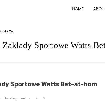
HOME
ABOU
lska Za...
 Zakłady Sportowe Watts Be
ady Sportowe Watts Bet-at-hom
0
Uncategorized