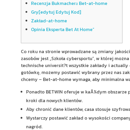
Recenzja Bukmacherа Bet-at-home
Gry[edytuj Edytuj Kod]
Zakład-at-home
Opinia Eksperta Bet At Home”
Co roku na stronie wprowadzane są zmiany jakości
zasobów jest „Szkoła cybersportu”, w której można
technische universit?t wszystkie zakłady i actuall
gotówkę, możemy postawić wybrany przez nas zakła
chcemy – Bet-at-home wymaga, aby minimalna war
Ponadto BETWIN oferuje w kaÅ¼dym obszarze po
kroki dla nowych klientów.
Aby chronić dane klientów, casa stosuje szyfrow
Wystarczy postawić zakład o wysokości company
nagród.