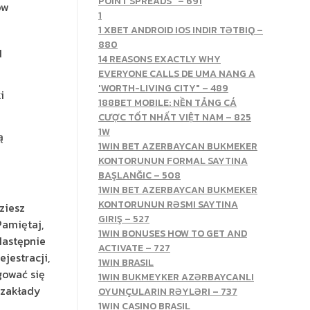
POINT SPREADS" – 691
ów
1
1 XBET ANDROID IOS INDIR TƏTBIQ –
880
d
14 REASONS EXACTLY WHY
EVERYONE CALLS DE UMA NANG A
'WORTH-LIVING CITY" – 489
i
188BET MOBILE: NỀN TẢNG CÁ
CƯỢC TỐT NHẤT VIỆT NAM – 825
1W
ą
1WIN BET AZERBAYCAN BUKMEKER
KONTORUNUN FORMAL SAYTINA
BAŞLANĞIC – 508
1WIN BET AZERBAYCAN BUKMEKER
KONTORUNUN RƏSMI SAYTINA
ziesz
GIRIŞ – 527
Pamiętaj,
1WIN BONUSES HOW TO GET AND
Następnie
ACTIVATE – 727
jestracji,
1WIN BRASIL
gować się
1WIN BUKMEYKER AZƏRBAYCANLI
 zakłady
OYUNÇULARIN RƏYLƏRI – 737
1WIN CASINO BRASIL