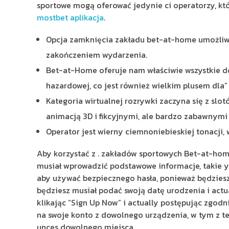
sportowe mogą oferować jedynie ci operatorzy, kt
mostbet aplikacja
.
Opcja zamknięcia zakładu bet-at-home umożliw
zakończeniem wydarzenia.
Bet-at-Home oferuje nam właściwie wszystkie d
hazardowej, co jest również wielkim plusem dla” 
Kategoria wirtualnej rozrywki zaczyna się z slot
animacją 3D i fikcyjnymi, ale bardzo zabawnymi
Operator jest wierny ciemnoniebieskiej tonacji, 
Aby korzystać z . zakładów sportowych Bet-at-home
musiał wprowadzić podstawowe informacje, takie yak
aby używać bezpiecznego hasła, ponieważ będziesz
będziesz musiał podać swoją datę urodzenia i actu
klikając “Sign Up Now” i actually postępując zgodn
na swoje konto z dowolnego urządzenia, w tym z 
unces dowolnego miejsca.