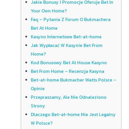
Jakie Bonusy I Promocje Oferuje Bet In
Your Own Home?
Faq – Pytania Z Forum O Bukmachera
Bet At Home
Kasyno Internetowe Bet-at-home
Jak Wypłacać W Kasynie Bet From
Home?
Kod Bonusowy Bet At House Kasyno
Bet From Home – Recenzja Kasyna
Bet-at-home Bukmacher Watts Polsce –
Opinie
Przepraszamy, Ale Nie Odnaleziono
Strony
Dlaczego Bet-at-home Nie Jest Legalny
W Polsce?