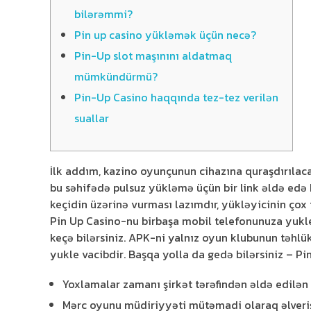
bilərəmmi?
Pin up casino yükləmək üçün necə?
Pin-Up slot maşınını aldatmaq
mümkündürmü?
Pin-Up Casino haqqında tez-tez verilən
suallar
İlk addım, kazino oyunçunun cihazına quraşdırılac
bu səhifədə pulsuz yükləmə üçün bir link əldə edə
keçidin üzərinə vurması lazımdır, yükləyicinin ço
Pin Up Casino-nu birbaşa mobil telefonunuza yukle
keçə bilərsiniz. APK-ni yalnız oyun klubunun təhlük
yukle vacibdir. Başqa yolla da gedə bilərsiniz – P
Yoxlamalar zamanı şirkət tərəfindən əldə edilən 
Mərc oyunu müdiriyyəti mütəmadi olaraq əlverişli