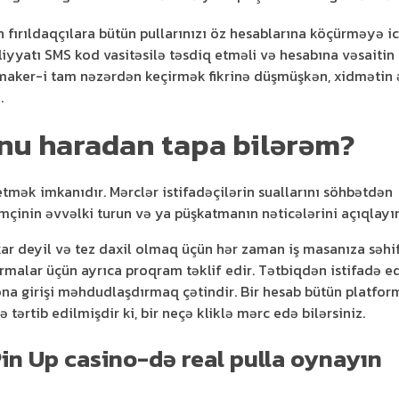
ən fırıldaqçılara bütün pullarınızı öz hesablarına köçürməyə i
yyatı SMS kod vasitəsilə təsdiq etməli və hesabına vəsaitin
kmaker-i tam nəzərdən keçirmək fikrinə düşmüşkən, xidmətin 
.
nu haradan tapa bilərəm?
etmək imkanıdır. Mərclər istifadəçilərin suallarını söhbətdən
əmçinin əvvəlki turun və ya püşkatmanın nəticələrini açıqlayır
kar deyil və tez daxil olmaq üçün hər zaman iş masanıza səhi
ormalar üçün ayrıca proqram təklif edir. Tətbiqdən istifadə e
ona girişi məhdudlaşdırmaq çətindir. Bir hesab bütün platfo
 tərtib edilmişdir ki, bir neçə kliklə mərc edə bilərsiniz.
in Up casino-də real pulla oynayın