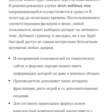
В рекомендованных клубах sllot-onllinus. one
напрашивающийся осуществляется в сроки от 5
полугода до нескольких времени. Воспользовавшись
соответствующим фильтром в меню, любой
пользователь может выбирать аппарат на любимого
тему. Добавьте страницу в закладки, же у вас будет
быстрый доступ ко самым интересным бесплатным
автоматам любых жанров.
Из возражений пользователей на тематических
сайтах и форумах нередко можно иметь
информацию, которой ни даже в внятных обзорах.
Производители дополняют такие аппараты
фриспинами, риск-игрой и со дополнительными
опциями.
Для составить правильных формул нужен
комплексный комбинаторный анализ вместе с