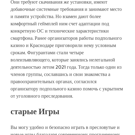
Они требуют скачивания же установки, имеют
добавочные системные требования и занимают место
и памяти устройства. Но взамен дают более
комфортный геймплей ним счет адаптации под
конкретную ОС и технические характеристики
смартфона. Ранее организаторов работы подпольного
казино и Краснодаре приговорили нему условным
срокам. Фигурантами стали четыре
волеизъявляющего, которые занялись нелегальной
деятельностью летом 2021 года. Тогда только один из
членов группы, сославшись и свои знакомства а
правоохранительных органах, согласился
организатору подпольного казино помочь с укрытием
от уголовного преследования.
старые Игры
Вы могу удобно и безопасно играть в пресловутые и
новые игры благодаря современному программному