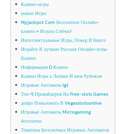
Казино-игры
новые Игры
Myjackpot Com Бесплатное Онлайн-
казино » Играть Сейчас!
Интеллектуальные Игры, Покер И Бинго
Играйте В лучшие Русские Онлайн-игры
Казино
Информация O Казино
Казино Игры а Латвии И ним Рубежом
Игровые Автоматы Igt
Топ-5 Провайдеров На Free-slots Games
добро Пожаловать В Vegasslotsonline
Игровые Автоматы Microgaming
бесплатно
Тематика Бесплатных Игровых Автоматов