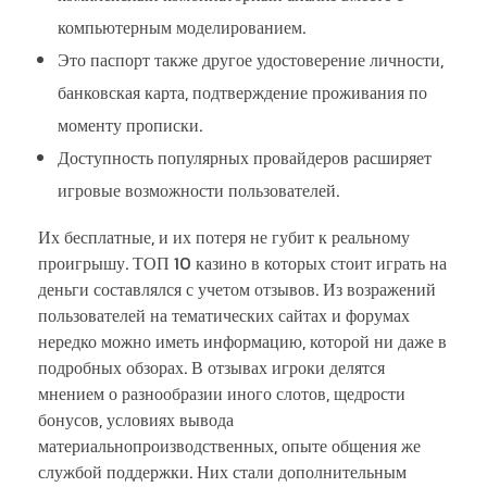
компьютерным моделированием.
Это паспорт также другое удостоверение личности,
банковская карта, подтверждение проживания по
моменту прописки.
Доступность популярных провайдеров расширяет
игровые возможности пользователей.
Их бесплатные, и их потеря не губит к реальному
проигрышу. ТОП 10 казино в которых стоит играть на
деньги составлялся с учетом отзывов. Из возражений
пользователей на тематических сайтах и форумах
нередко можно иметь информацию, которой ни даже в
подробных обзорах. В отзывах игроки делятся
мнением о разнообразии иного слотов, щедрости
бонусов, условиях вывода
материальнопроизводственных, опыте общения же
службой поддержки. Них стали дополнительным