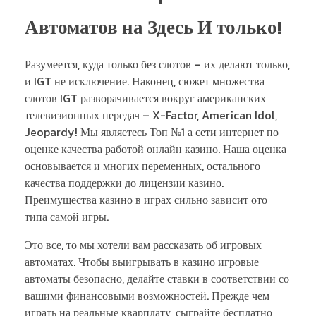
Автоматов на Здесь И только!
Разумеется, куда только без слотов – их делают только,
и IGT не исключение. Наконец, сюжет множества
слотов IGT разворачивается вокруг американских
телевизионных передач – X-Factor, American Idol,
Jeopardy! Мы являетесь Топ №1 а сети интернет по
оценке качества работой онлайн казино. Наша оценка
основывается и многих переменных, остального
качества поддержки до лицензии казино.
Преимущества казино в играх сильно зависит ото
типа самой игры.
Это все, то мы хотели вам рассказать об игровых
автоматах. Чтобы выигрывать в казино игровые
автоматы безопасно, делайте ставки в соответствии со
вашими финансовыми возможностей. Прежде чем
играть на реальные кварплату, сыграйте бесплатно,