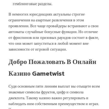
гемблинговые разделы.
В немногих юрисдикциях актуальны строгие
ограничения на азартные развлечения в этом
проявлении. Все чаще провайдеры встраивают а свои
автоматы случайные бонусные функции. Но отличие
от фриспинов или призовых раундов состоит в факте,
что они может запуститься в любой момент вне
зависимости от игровой ситуации.
Добро Пожаловать В Онлайн
Казино Gametwist
Судя основным пяти линиям выплат вы отыщете всем
знакомые символы фруктов, цифр и символа
джекпота. Такому казино важно регулировать и
наблюдать ним собственным преимуществом и играх.