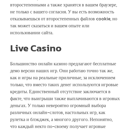
второстепенными а также хранятся в вашем браузере,
не только с вашего согласия. У вы есть возможность
отказываешься от второстепенных файлов cookie, но
так может сказаться и вашем опыте или
использовании сайта.
Live Casino
Большинство онлайн казино предлагают бесплатные
демо версии наших игр. Они работаю точно так же,
как и игры на реальные приличные, за исключением
только, что вместо таких денег используются игровые
кредиты. Единственный отсутствие заключается в
факте, что выигрыши также выплачиваются в игровых
деньгах. У только невероятно огромный выбора
различных онлайн-слотов, настольных игр, как
рулетка и блэкджек, а многого другого. Непонятно,
что каждый некто по-своему получает игровые