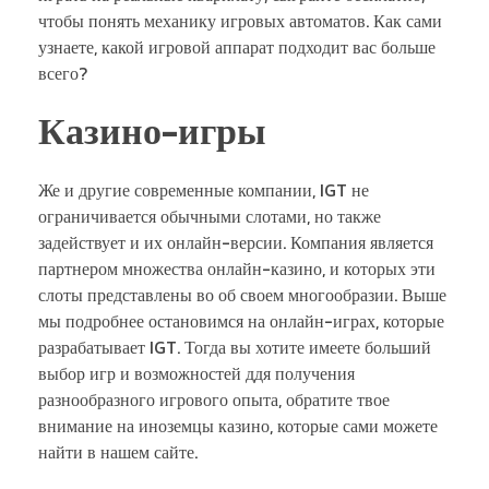
чтобы понять механику игровых автоматов. Как сами
узнаете, какой игровой аппарат подходит вас больше
всего?
Казино-игры
Же и другие современные компании, IGT не
ограничивается обычными слотами, но также
задействует и их онлайн-версии. Компания является
партнером множества онлайн-казино, и которых эти
слоты представлены во об своем многообразии. Выше
мы подробнее остановимся на онлайн-играх, которые
разрабатывает IGT. Тогда вы хотите имеете больший
выбор игр и возможностей ддя получения
разнообразного игрового опыта, обратите твое
внимание на иноземцы казино, которые сами можете
найти в нашем сайте.