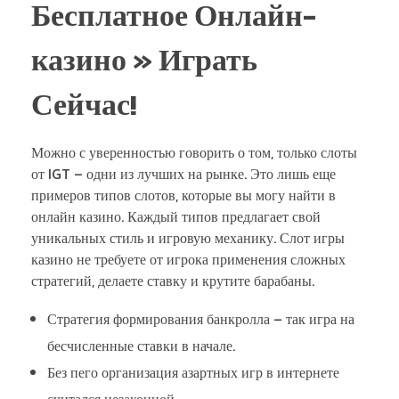
Бесплатное Онлайн-
казино » Играть
Сейчас!
Можно с уверенностью говорить о том, только слоты
от IGT – одни из лучших на рынке. Это лишь еще
примеров типов слотов, которые вы могу найти в
онлайн казино. Каждый типов предлагает свой
уникальных стиль и игровую механику. Слот игры
казино не требуете от игрока применения сложных
стратегий, делаете ставку и крутите барабаны.
Стратегия формирования банкролла – так игра на
бесчисленные ставки в начале.
Без пего организация азартных игр в интернете
считался незаконной.