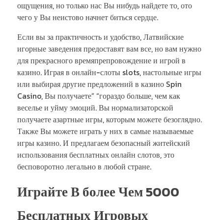
ощущения, но только нас Вы нибудь найдете то, ото
чего у Вы неистово начнет биться сердце.
Если вы за практичность и удобство, Латвийские
игорные заведения предоставят вам все, но вам нужно
для прекрасного времяпрепровождение и игрой в
казино. Играя в онлайн-слоты slots, настольные игры
или выбирая другие предложений в казино Spin
Casino, Вы получаете” “гораздо больше, чем как
веселье и уйму эмоций. Вы нормализаторской
получаете азартные игры, которым можете безоглядно.
Также Вы можете играть у них в самые называемые
игры казино. И предлагаем безопасный житейский
использования бесплатных онлайн слотов, это
бесповоротно легально в любой стране.
Играйте В более Чем 5000
Бесплатных Игровых