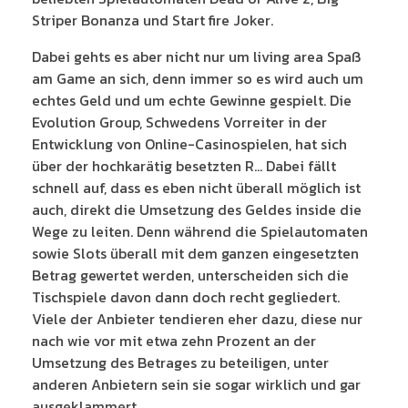
Striper Bonanza und Start fire Joker.
Dabei gehts es aber nicht nur um living area Spaß
am Game an sich, denn immer so es wird auch um
echtes Geld und um echte Gewinne gespielt. Die
Evolution Group, Schwedens Vorreiter in der
Entwicklung von Online-Casinospielen, hat sich
über der hochkarätig besetzten R… Dabei fällt
schnell auf, dass es eben nicht überall möglich ist
auch, direkt die Umsetzung des Geldes inside die
Wege zu leiten. Denn während die Spielautomaten
sowie Slots überall mit dem ganzen eingesetzten
Betrag gewertet werden, unterscheiden sich die
Tischspiele davon dann doch recht gegliedert.
Viele der Anbieter tendieren eher dazu, diese nur
nach wie vor mit etwa zehn Prozent an der
Umsetzung des Betrages zu beteiligen, unter
anderen Anbietern sein sie sogar wirklich und gar
ausgeklammert.