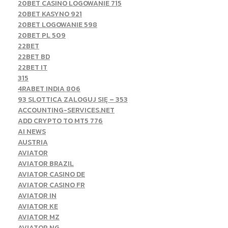
20BET CASINO LOGOWANIE 715
20BET KASYNO 921
20BET LOGOWANIE 598
20BET PL 509
22BET
22BET BD
22BET IT
315
4RABET INDIA 806
93 SLOTTICA ZALOGUJ SIĘ – 353
ACCOUNTING-SERVICES.NET
ADD CRYPTO TO MT5 776
AI NEWS
AUSTRIA
AVIATOR
AVIATOR BRAZIL
AVIATOR CASINO DE
AVIATOR CASINO FR
AVIATOR IN
AVIATOR KE
AVIATOR MZ
AVIATOR NG