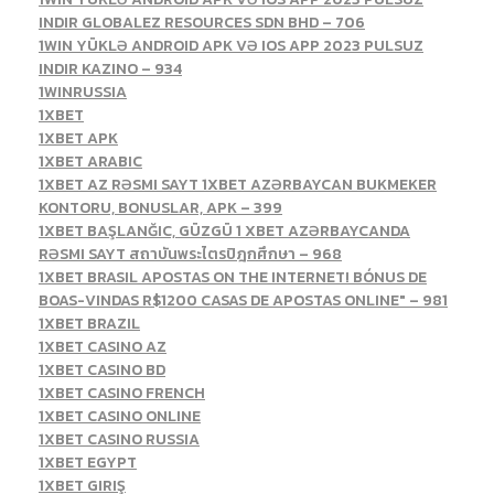
INDIR GLOBALEZ RESOURCES SDN BHD – 706
1WIN YÜKLƏ ANDROID APK VƏ IOS APP 2023 PULSUZ
INDIR KAZINO – 934
1WINRUSSIA
1XBET
1XBET APK
1XBET ARABIC
1XBET AZ RƏSMI SAYT 1XBET AZƏRBAYCAN BUKMEKER
KONTORU, BONUSLAR, APK – 399
1XBET BAŞLANĞIC, GÜZGÜ 1 XBET AZƏRBAYCANDA
RƏSMI SAYT สถาบันพระไตรปิฎกศึกษา – 968
1XBET BRASIL APOSTAS ON THE INTERNET! BÓNUS DE
BOAS-VINDAS R$1200 CASAS DE APOSTAS ONLINE" – 981
1XBET BRAZIL
1XBET CASINO AZ
1XBET CASINO BD
1XBET CASINO FRENCH
1XBET CASINO ONLINE
1XBET CASINO RUSSIA
1XBET EGYPT
1XBET GIRIŞ