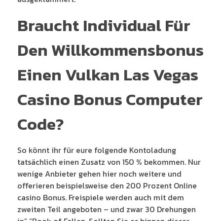
Braucht Individual Für
Den Willkommensbonus
Einen Vulkan Las Vegas
Casino Bonus Computer
Code?
So könnt ihr für eure folgende Kontoladung
tatsächlich einen Zusatz von 150 % bekommen. Nur
wenige Anbieter gehen hier noch weitere und
offerieren beispielsweise den 200 Prozent Online
casino Bonus. Freispiele werden auch mit dem
zweiten Teil angeboten – und zwar 30 Drehungen