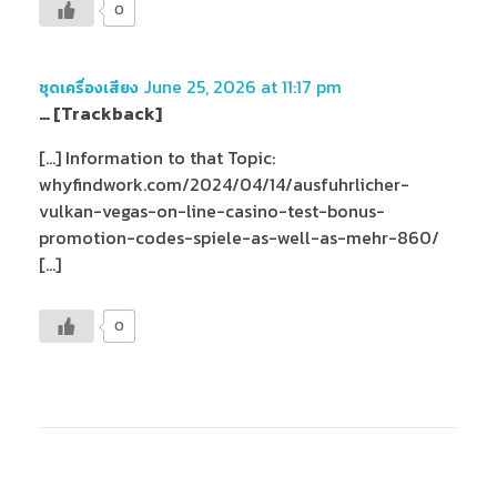
0
June 25, 2026 at 11:17 pm
ชุดเครื่องเสียง
… [Trackback]
[…] Information to that Topic:
whyfindwork.com/2024/04/14/ausfuhrlicher-
vulkan-vegas-on-line-casino-test-bonus-
promotion-codes-spiele-as-well-as-mehr-860/
[…]
0