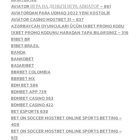
AVIATOR ИГРА НА ДЕНЬГИ ИГРА АВИАТОР – 861
AVİATORDAN PARA UDMAQ 2022 YENİ XƏSTƏLİK
AVİATOR CASİNO MOSTBET 31 – 837
AZƏRBAYCAN OYUNÇULARI ÜÇÜN 1XBET PROMO KODU
1XBET PROMO KODUNU HARADAN TAPA BILƏRSINIZ – 316
B1BET BR
B1BET BRAZIL
BANDA
BANKOBET
BASARIBET
BBRBET COLOMBIA
BBRBET MX
BDM BET 586
BDMBET APP 739
BDMBET CASINO 363
BDMBET CASINO 422
BET ESPORTE 638
BET ON SOCCER MOSTBET ONLINE SPORTS BETTING –
408
BET ON SOCCER MOSTBET ONLINE SPORTS BETTING –
615