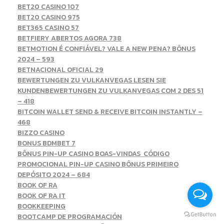
BET20 CASINO 107
BET20 CASINO 975
BET365 CASINO 57
BETFIERY ABERTOS AGORA 738
BETMOTION É CONFIÁVEL? VALE A NEW PENA? BÔNUS
2024 – 593
BETNACIONAL OFICIAL 29
BEWERTUNGEN ZU VULKANVEGAS LESEN SIE
KUNDENBEWERTUNGEN ZU VULKANVEGAS COM 2 DES 51
– 418
BITCOIN WALLET SEND & RECEIVE BITCOIN INSTANTLY –
468
BIZZO CASINO
BONUS BDMBET 7
BÔNUS PIN-UP CASINO BOAS-VINDAS ️ CÓDIGO
PROMOCIONAL PIN-UP CASINO BÔNUS PRIMEIRO
DEPÓSITO 2024 – 684
BOOK OF RA
BOOK OF RA IT
BOOKKEEPING
BOOTCAMP DE PROGRAMACIÓN