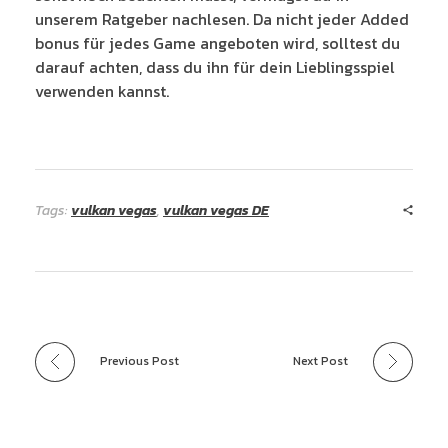
unserem Ratgeber nachlesen. Da nicht jeder Added
bonus für jedes Game angeboten wird, solltest du
darauf achten, dass du ihn für dein Lieblingsspiel
verwenden kannst.
Tags:
vulkan vegas
,
vulkan vegas DE
Previous Post
Next Post