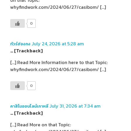
whyfindwork.com/2024/06/27/casibom/ […]
0
July 24, 2026 at 5:28 am
ทัวร์ฮ่องกง
… [Trackback]
[…] Read More Information here to that Topic:
whyfindwork.com/2024/06/27/casibom/ […]
0
July 31, 2026 at 7:34 am
คาสิโนออนไลน์เกาหลี
… [Trackback]
[…] Read More on that Topic: