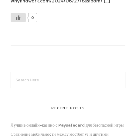
whyfindwork.com/2024/06/27/casibom/ […]
0
RECENT POSTS
Лучшие онлайн-казино с Paysafecard для безопасной игры
Сравнение мобильноcти между мостбет уз и другими