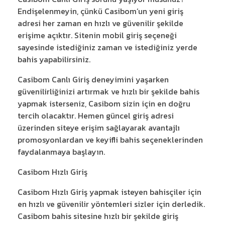
Endişelenmeyin, çünkü Casibom’un yeni giriş
adresi her zaman en hızlı ve güvenilir şekilde
erişime açıktır. Sitenin mobil giriş seçeneği
sayesinde istediğiniz zaman ve istediğiniz yerde
bahis yapabilirsiniz.
Casibom Canlı Giriş deneyimini yaşarken
güvenilirliğinizi artırmak ve hızlı bir şekilde bahis
yapmak isterseniz, Casibom sizin için en doğru
tercih olacaktır. Hemen güncel giriş adresi
üzerinden siteye erişim sağlayarak avantajlı
promosyonlardan ve keyifli bahis seçeneklerinden
faydalanmaya başlayın.
Casibom Hızlı Giriş
Casibom Hızlı Giriş yapmak isteyen bahisçiler için
en hızlı ve güvenilir yöntemleri sizler için derledik.
Casibom bahis sitesine hızlı bir şekilde giriş