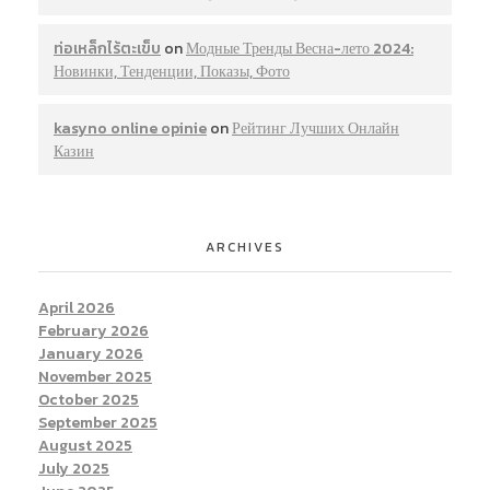
ท่อเหล็กไร้ตะเข็บ
on
Модные Тренды Весна-лето 2024:
Новинки, Тенденции, Показы, Фото
kasyno online opinie
on
Рейтинг Лучших Онлайн
Казин
ARCHIVES
April 2026
February 2026
January 2026
November 2025
October 2025
September 2025
August 2025
July 2025