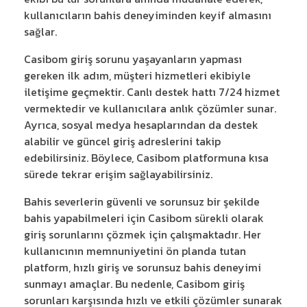
kullanıcıların bahis deneyiminden keyif almasını
sağlar.
Casibom giriş sorunu yaşayanların yapması
gereken ilk adım, müşteri hizmetleri ekibiyle
iletişime geçmektir. Canlı destek hattı 7/24 hizmet
vermektedir ve kullanıcılara anlık çözümler sunar.
Ayrıca, sosyal medya hesaplarından da destek
alabilir ve güncel giriş adreslerini takip
edebilirsiniz. Böylece, Casibom platformuna kısa
sürede tekrar erişim sağlayabilirsiniz.
Bahis severlerin güvenli ve sorunsuz bir şekilde
bahis yapabilmeleri için Casibom sürekli olarak
giriş sorunlarını çözmek için çalışmaktadır. Her
kullanıcının memnuniyetini ön planda tutan
platform, hızlı giriş ve sorunsuz bahis deneyimi
sunmayı amaçlar. Bu nedenle, Casibom giriş
sorunları karşısında hızlı ve etkili çözümler sunarak