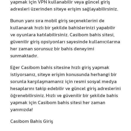
yapmak için VPN kullanabilir veya güncel giriş
adresleri üzerinden siteye erişim sağlayabilirsiniz.
Bunun yanı sıra mobil giriş seçeneklerini de
kullanarak hızlı bir şekilde bahislerinizi yapabilir
ve oyunlara katılabilirsiniz. Casibom bahis sitesi,
güvenilir giriş opsiyonları sayesinde kullanıcılarına
her zaman sorunsuz bir bahis deneyimi
sunmaktadır.
Eğer Casibom bahis sitesine hızlı giriş yapmak
istiyorsanız, siteye erişim konusunda herhangi bir
sorunla karşılaşmamanız için resmi sosyal medya
hesaplarını takip edebilir ve güncel giriş adreslerini
öğrenebilirsiniz. Hızlı ve güvenilir bir şekilde bahis
yapmak için Casibom bahis sitesi her zaman
yanınızda!
Casibom Bahis Giriş