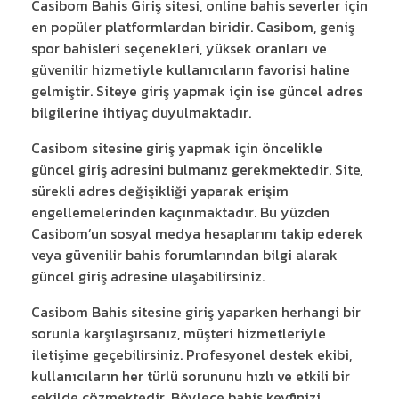
Casibom Bahis Giriş sitesi, online bahis severler için
en popüler platformlardan biridir. Casibom, geniş
spor bahisleri seçenekleri, yüksek oranları ve
güvenilir hizmetiyle kullanıcıların favorisi haline
gelmiştir. Siteye giriş yapmak için ise güncel adres
bilgilerine ihtiyaç duyulmaktadır.
Casibom sitesine giriş yapmak için öncelikle
güncel giriş adresini bulmanız gerekmektedir. Site,
sürekli adres değişikliği yaparak erişim
engellemelerinden kaçınmaktadır. Bu yüzden
Casibom’un sosyal medya hesaplarını takip ederek
veya güvenilir bahis forumlarından bilgi alarak
güncel giriş adresine ulaşabilirsiniz.
Casibom Bahis sitesine giriş yaparken herhangi bir
sorunla karşılaşırsanız, müşteri hizmetleriyle
iletişime geçebilirsiniz. Profesyonel destek ekibi,
kullanıcıların her türlü sorununu hızlı ve etkili bir
şekilde çözmektedir. Böylece bahis keyfinizi