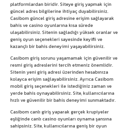
platformlardan biridir. Siteye giriş yapmak için
güncel adres bilgilerine ihtiyaç duyabilirsiniz.
Casibom güncel giriş adresine erişim sağlayarak
bahis ve casino oyunlarına kısa sürede
ulaşabilirsiniz. Sitenin sağladığı yüksek oranlar ve
geniş oyun seçenekleri sayesinde keyifli ve
kazançlı bir bahis deneyimi yaşayabilirsiniz.
Casibom giriş sorunu yaşamamak için güvenilir ve
resmi giriş adreslerini tercih etmeniz önemlidir.
Sitenin yeni giriş adresi üzerinden hesabınıza
kolayca erişim sağlayabilirsiniz. Ayrıca Casibom
mobil giriş seçenekleri ile istediğiniz zaman ve
yerde bahis oynayabilirsiniz. Site, kullanıcılarına
hızlı ve güvenilir bir bahis deneyimi sunmaktadır.
Casibom canlı giriş yaparak gerçek krupiyeler
eşliğinde canlı casino oyunları oynama şansına
sahipsiniz. Site, kullanıcılarına geniş bir oyun