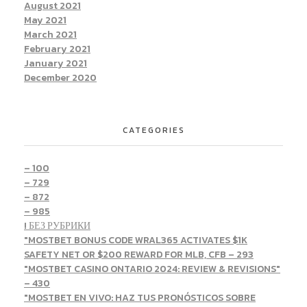
August 2021
May 2021
March 2021
February 2021
January 2021
December 2020
CATEGORIES
– 100
– 729
– 872
– 985
! БЕЗ РУБРИКИ
"MOSTBET BONUS CODE WRAL365 ACTIVATES $1K
SAFETY NET OR $200 REWARD FOR MLB, CFB – 293
"MOSTBET CASINO ONTARIO 2024: REVIEW & REVISIONS"
– 430
"MOSTBET EN VIVO: HAZ TUS PRONÓSTICOS SOBRE