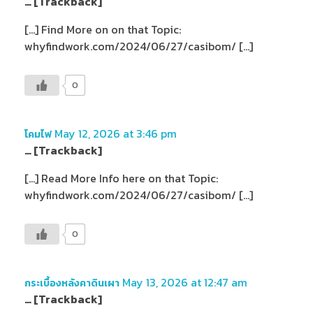
… [Trackback]
[…] Find More on on that Topic:
whyfindwork.com/2024/06/27/casibom/ […]
0
May 12, 2026 at 3:46 pm
โคมไฟ
… [Trackback]
[…] Read More Info here on that Topic:
whyfindwork.com/2024/06/27/casibom/ […]
0
May 13, 2026 at 12:47 am
กระเบื้องหลังคาดินเผา
… [Trackback]