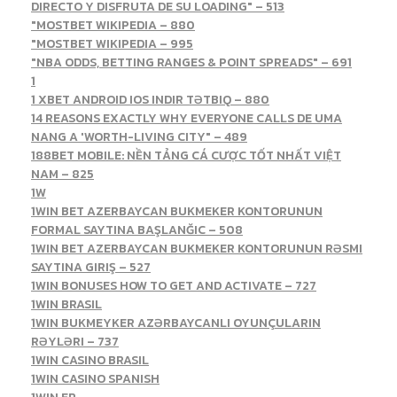
DIRECTO Y DISFRUTA DE SU LOADING" – 513
"MOSTBET WIKIPEDIA – 880
"MOSTBET WIKIPEDIA – 995
"NBA ODDS, BETTING RANGES & POINT SPREADS" – 691
1
1 XBET ANDROID IOS INDIR TƏTBIQ – 880
14 REASONS EXACTLY WHY EVERYONE CALLS DE UMA
NANG A 'WORTH-LIVING CITY" – 489
188BET MOBILE: NỀN TẢNG CÁ CƯỢC TỐT NHẤT VIỆT
NAM – 825
1W
1WIN BET AZERBAYCAN BUKMEKER KONTORUNUN
FORMAL SAYTINA BAŞLANĞIC – 508
1WIN BET AZERBAYCAN BUKMEKER KONTORUNUN RƏSMI
SAYTINA GIRIŞ – 527
1WIN BONUSES HOW TO GET AND ACTIVATE – 727
1WIN BRASIL
1WIN BUKMEYKER AZƏRBAYCANLI OYUNÇULARIN
RƏYLƏRI – 737
1WIN CASINO BRASIL
1WIN CASINO SPANISH