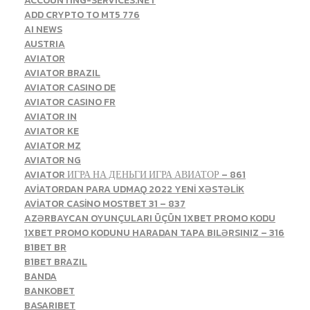
ACCOUNTING-SERVICES.NET
ADD CRYPTO TO MT5 776
AI NEWS
AUSTRIA
AVIATOR
AVIATOR BRAZIL
AVIATOR CASINO DE
AVIATOR CASINO FR
AVIATOR IN
AVIATOR KE
AVIATOR MZ
AVIATOR NG
AVIATOR ИГРА НА ДЕНЬГИ ИГРА АВИАТОР – 861
AVİATORDAN PARA UDMAQ 2022 YENİ XƏSTƏLİK
AVİATOR CASİNO MOSTBET 31 – 837
AZƏRBAYCAN OYUNÇULARI ÜÇÜN 1XBET PROMO KODU
1XBET PROMO KODUNU HARADAN TAPA BILƏRSINIZ – 316
B1BET BR
B1BET BRAZIL
BANDA
BANKOBET
BASARIBET