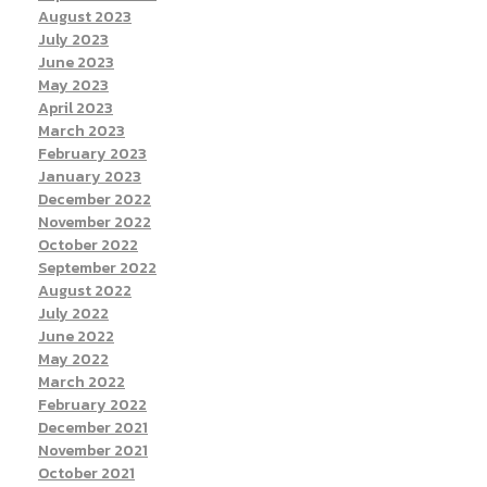
August 2023
July 2023
June 2023
May 2023
April 2023
March 2023
February 2023
January 2023
December 2022
November 2022
October 2022
September 2022
August 2022
July 2022
June 2022
May 2022
March 2022
February 2022
December 2021
November 2021
October 2021