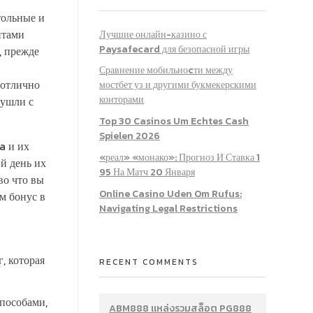
тольные и
нтами
Лучшие онлайн-казино с
Paysafecard для безопасной игры
, прежде
Сравнение мобильноcти между
 отлично
мостбет уз и другими букмекерскими
конторами
 ушли с
Top 30 Casinos Um Echtes Cash
Spielen 2026
a и их
«реал» «монако»: Прогноз И Ставка 1
й день их
95 На Матч 20 Января
во что вы
Online Casino Uden Om Rufus:
м бонус в
Navigating Legal Restrictions
, которая
RECENT COMMENTS
пособами,
ABM888 แหล่งรวมสล็อต PG888