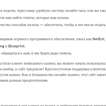
й в неделю, через нашу удобную систему онлайн-чата, или вы та
мочь вам найти ответы, которые вам нужны.
ества способов оплаты — обеспечить, чтобы в нее могли играть
вщиков игрового программного обеспечения, таких как NetEnt, 
ng и Blueprint.
ь обращаться к нам, и мы будем рады помочь.
устили клиент мобильного казино, вы можете начать пользоватьс
 выбор, и сайт предлагает Круглосуточная поддержка клиентов,
угом казино. Как и большинство онлайн-казино, этот сайт имее
самым разным предпочтениям.
 популярных игр казино на рынке, и любителям игровых автома