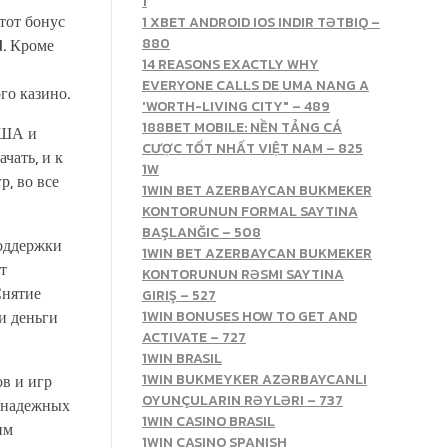
1
тот бонус
1 XBET ANDROID IOS INDIR TƏTBIQ –
d. Кроме
880
14 REASONS EXACTLY WHY
EVERYONE CALLS DE UMA NANG A
го казино.
'WORTH-LIVING CITY" – 489
188BET MOBILE: NỀN TẢNG CÁ
США и
CƯỢC TỐT NHẤT VIỆT NAM – 825
чать, и к
1W
, во все
1WIN BET AZERBAYCAN BUKMEKER
KONTORUNUN FORMAL SAYTINA
BAŞLANĞIC – 508
поддержки
1WIN BET AZERBAYCAN BUKMEKER
т
KONTORUNUN RƏSMI SAYTINA
Снятие
GIRIŞ – 527
и деньги
1WIN BONUSES HOW TO GET AND
ACTIVATE – 727
1WIN BRASIL
в и игр
1WIN BUKMEYKER AZƏRBAYCANLI
OYUNÇULARIN RƏYLƏRI – 737
в надежных
1WIN CASINO BRASIL
им
1WIN CASINO SPANISH