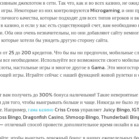
вным джекпотом в сети. Так что, как и во всех казино, не ожид
их игры. Некоторые из них контролируются Microgaming, и они п
ичного качества, которые подходят для всех типов игроков и в
 в казино, и если у вас есть существующий счет, вам необходимо
и. Оба они очень незначительны, но они добавляют сайту немно
которые хотели бы увидеть другую сторону сайта.
 от 25 до 200 кредитов. Что бы вы ни предпочли, мобильные сл
м все необходимое. Используйте все возможности своего мобиль
 слоты, настольные игры и многое другое в Gama. Эти многосто
ающей игры. Играйте сейчас с нашей функцией живой рулетки и 
ет вам получить до 300% бонуса наличными! Такие невероятные
 для того, чтобы выигрывать больше и чаще. Никогда не было л
е. Например,
гама казино
Criss Cross управляет Juicy Bingo, IGT
Cross Bingo, Dragonfish Casino, Shmoop Bingo, Thunderball Bin
 отличный способ провести дополнительное время онлайн в ка
райте, чтобы выиграть денежный бонус в наших еженедельных б