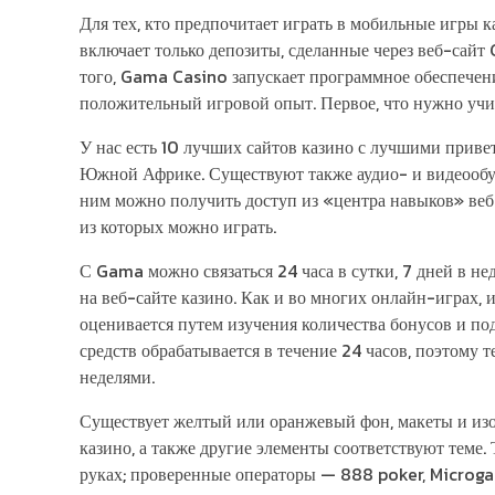
Для тех, кто предпочитает играть в мобильные игры к
включает только депозиты, сделанные через веб-сай
того, Gama Casino запускает программное обеспечен
положительный игровой опыт. Первое, что нужно учит
У нас есть 10 лучших сайтов казино с лучшими при
Южной Африке. Существуют также аудио- и видеообу
ним можно получить доступ из «центра навыков» веб
из которых можно играть.
С Gama можно связаться 24 часа в сутки, 7 дней в н
на веб-сайте казино. Как и во многих онлайн-играх,
оценивается путем изучения количества бонусов и по
средств обрабатывается в течение 24 часов, поэтому 
неделями.
Существует желтый или оранжевый фон, макеты и изо
казино, а также другие элементы соответствуют теме.
руках; проверенные операторы — 888 poker, Microga