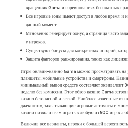
вращениях Gama и соревнованиях бесплатных вращ
Все игровые зоны имеют доступ в любое время, и н
данный момент.
Мгновенно генерирует бонус, а страница часто зад
у игроков.
Существуют бонусы для конкретных историй, котор
Защита факторов ранжирования, таких как лицензии
Игры онлайн-казино Gama можно просматривать на р
планшеты, мобильные устройства и смартфоны. Казино
минимальный вывод средств составляет эквивалент 3
неделю без комиссии. Этот обзор казино Gama затрон
казино безопасной и легкой. Наиболее известные из 
джекпотом, захватывающие игровые автоматы и множес
казино позволит вам играть в любую из 500 игр в люб
Включив все варианты, игроки с большей вероятност