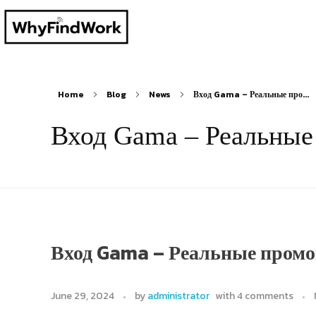
Home
Blog
News
Вход Gama – Реальные про...
Вход Gama – Реальные
Вход Gama – Реальные промо
June 29, 2024
by
administrator
with
4 comments