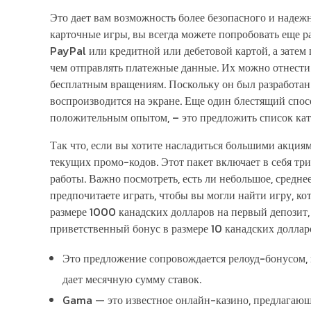
Это дает вам возможность более безопасного и надеж
карточные игры, вы всегда можете попробовать еще 
PayPal или кредитной или дебетовой картой, а затем
чем отправлять платежные данные. Их можно отнести 
бесплатным вращениям. Поскольку он был разработан
воспроизводится на экране. Еще один блестящий спос
положительным опытом, – это предложить список кат
Так что, если вы хотите насладиться большими акция
текущих промо-кодов. Этот пакет включает в себя тр
работы. Важно посмотреть, есть ли небольшое, средне
предпочитаете играть, чтобы вы могли найти игру, ко
размере 1000 канадских долларов на первый депозит,
приветственный бонус в размере 10 канадских доллар
Это предложение сопровождается релоуд-бонусом, к
дает месячную сумму ставок.
Gama — это известное онлайн-казино, предлагающ