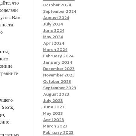
айте, что
October 2024
роделали
September 2024
кусов. Вам
August 2024
 внести
July 2024
June 2024
го
May 2024
April 2024
March 2024
оты,
February 2024
ного
January 2024
ронние
December 2023
сравните
November 2023
October 2023
September 2023
August 2023
учшего
July 2023
 Slots,
June 2023
May 2023
go,
April 2023
зино.
March 2023
February 2023
есплатных