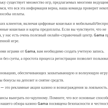
льку существует множество игр, предлагаемых многими ведущи
ся, что вся эта информация верна, наша команда проверит неко
способы оплаты.
ских клиентов, включая цифровые кошельки и мобильный/беспр
нные кошельки и карты предоплаты. Если вы чувствуете, что не
а, у нас есть очень полезный онлайн-справочный центр. Gama п
енной игре.
ми играми от Gama, вам необходимо создать учетную запись.
без суеты, а простота процесса регистрации позволит пользова
инновациях, обеспечивающих захватывающую и волнующую игру
ы бонусы на депозит и снятие средств.
— это рекламные акции казино и вознаграждения за лояльность.
ансы выиграть по-крупному. Помните, что все основные спосо
ь нашего обзора казино Gama посвящена безопасности и честност