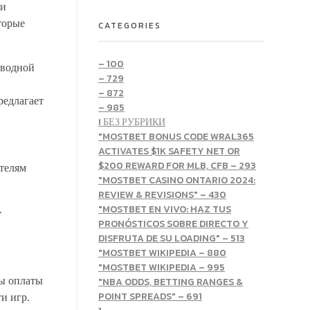
ми
торые
CATEGORIES
– 100
оводной
– 729
– 872
редлагает
– 985
! БЕЗ РУБРИКИ
"MOSTBET BONUS CODE WRAL365
ACTIVATES $1K SAFETY NET OR
$200 REWARD FOR MLB, CFB – 293
телям
"MOSTBET CASINO ONTARIO 2024:
REVIEW & REVISIONS" – 430
.
"MOSTBET EN VIVO: HAZ TUS
PRONÓSTICOS SOBRE DIRECTO Y
DISFRUTA DE SU LOADING" – 513
"MOSTBET WIKIPEDIA – 880
"MOSTBET WIKIPEDIA – 995
бы оплаты
"NBA ODDS, BETTING RANGES &
и игр.
POINT SPREADS" – 691