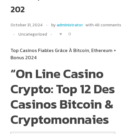
202
October 31, 2024
by
administrator
with
48 comments
0
Uncategorized
Top Casinos Fiables Grâce À Bitcoin, Ethereum +
Bonus 2024
“On Line Casino
Crypto: Top 12 Des
Casinos Bitcoin &
Cryptomonnaies