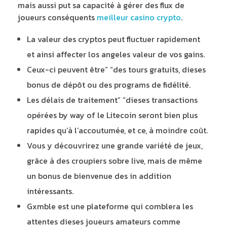
mais aussi put sa capacité à gérer des flux de
joueurs conséquents
meilleur casino crypto
.
La valeur des cryptos peut fluctuer rapidement
et ainsi affecter los angeles valeur de vos gains.
Ceux-ci peuvent être” “des tours gratuits, dieses
bonus de dépôt ou des programs de fidélité.
Les délais de traitement” “dieses transactions
opérées by way of le Litecoin seront bien plus
rapides qu’à l’accoutumée, et ce, à moindre coût.
Vous y découvrirez une grande variété de jeux,
grâce à des croupiers sobre live, mais de même
un bonus de bienvenue des in addition
intéressants.
Gxmble est une plateforme qui comblera les
attentes dieses joueurs amateurs comme