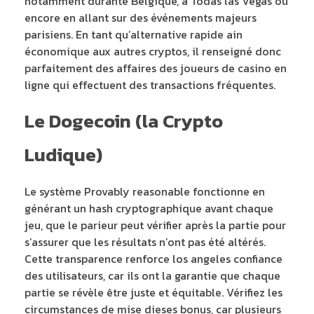
notamment durante Belgique, à Todas las Vegas ou
encore en allant sur des événements majeurs
parisiens. En tant qu’alternative rapide ain
économique aux autres cryptos, il renseigné donc
parfaitement des affaires des joueurs de casino en
ligne qui effectuent des transactions fréquentes.
Le Dogecoin (la Crypto
Ludique)
Le système Provably reasonable fonctionne en
générant un hash cryptographique avant chaque
jeu, que le parieur peut vérifier après la partie pour
s’assurer que les résultats n’ont pas été altérés.
Cette transparence renforce los angeles confiance
des utilisateurs, car ils ont la garantie que chaque
partie se révèle être juste et équitable. Vérifiez les
circumstances de mise dieses bonus, car plusieurs