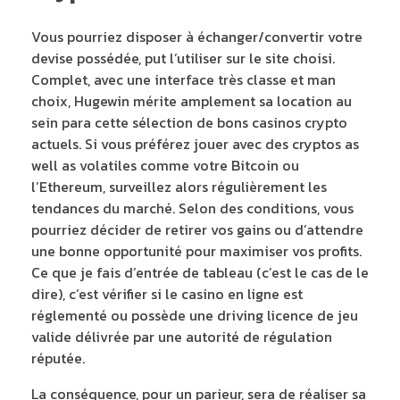
Vous pourriez disposer à échanger/convertir votre
devise possédée, put l’utiliser sur le site choisi.
Complet, avec une interface très classe et man
choix, Hugewin mérite amplement sa location au
sein para cette sélection de bons casinos crypto
actuels. Si vous préférez jouer avec des cryptos as
well as volatiles comme votre Bitcoin ou
l’Ethereum, surveillez alors régulièrement les
tendances du marché. Selon des conditions, vous
pourriez décider de retirer vos gains ou d’attendre
une bonne opportunité pour maximiser vos profits.
Ce que je fais d’entrée de tableau (c’est le cas de le
dire), c’est vérifier si le casino en ligne est
réglementé ou possède une driving licence de jeu
valide délivrée par une autorité de régulation
réputée.
La conséquence, pour un parieur, sera de réaliser sa