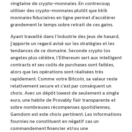
vingtaine de crypto-monnaies. En contrecoup,
utiliser des crypto-monnaies plutôt que kklk
monnaies fiduciaires en ligne permet d’accélérer
grandement le temps sobre retrait de ces gains.
Ayant travaillé dans l’industrie des jeux de hasard,
j’apporte un regard avisé sur les stratégies et les
tendances de ce domaine. Seconde crypto los
angeles plus célèbre, l’Ethereum sert aux intelligent
contracts et ses coûts de purchases sont faibles,
alors que les opérations sont réalisées très
rapidement. Comme votre Bitcoin, sa valeur reste
relativement secure et c’est par conséquent un
choix. Avec un dépôt lowest de seulement a single
euro, une habile de Provably Fair transparente et
sobre nombreuses récompenses quotidiennes,
Gamdom est este choix pertinent. Les informations
fournies ne constituent en négatif cas un
commandement financier et/ou une