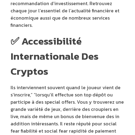
recommandation d’investissement. Retrouvez
chaque jour l’essentiel de l’actualité financière et
économique aussi que de nombreux services
financiers.
✅ Accessibilité
Internationale Des
Cryptos
Ils interviennent souvent quand le joueur vient de
s’inscrire,” “lorsqu’il effectue son top dépôt ou
participe à des special offers. Vous y trouverez une
grande variété de jeux, derrière des croupiers en
live, mais de même un bonus de bienvenue des in
addition intéressants. Il reste réputé pour social
fear fiabilité et social fear rapidité de paiement