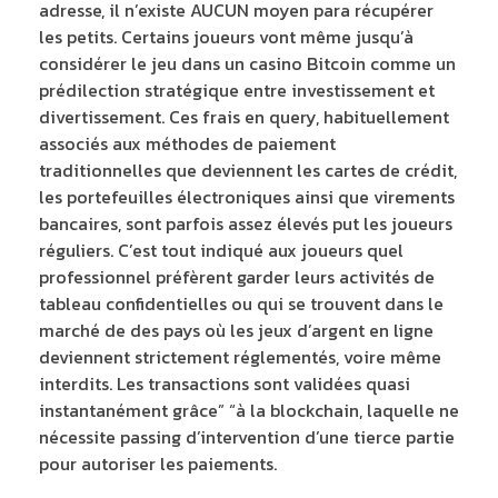
adresse, il n’existe AUCUN moyen para récupérer
les petits. Certains joueurs vont même jusqu’à
considérer le jeu dans un casino Bitcoin comme un
prédilection stratégique entre investissement et
divertissement. Ces frais en query, habituellement
associés aux méthodes de paiement
traditionnelles que deviennent les cartes de crédit,
les portefeuilles électroniques ainsi que virements
bancaires, sont parfois assez élevés put les joueurs
réguliers. C’est tout indiqué aux joueurs quel
professionnel préfèrent garder leurs activités de
tableau confidentielles ou qui se trouvent dans le
marché de des pays où les jeux d’argent en ligne
deviennent strictement réglementés, voire même
interdits. Les transactions sont validées quasi
instantanément grâce” “à la blockchain, laquelle ne
nécessite passing d’intervention d’une tierce partie
pour autoriser les paiements.