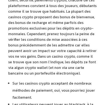
plateformes convient à tous des joueurs, débutants
comme il se trouve que habitués. La plupart des
casinos crypto proposent des bonus de bienvenue,
des bonus de recharge et même parfois des
promotions exclusives pour les dépôts en crypto-
monnaies. Cependant, prenez toujours la peine de
vérifier les conditions de mise associées à ces
bonus précédemment de les admettre car elles
peuvent avoir un impact sur votre capacité à retirer
vos ne vos gains. Dans un casino crypto, comme il
se trouve que son nom l’indique, les dépôts ze font
via algun crypto wallet (et non via une carte
bancaire ou un portefeuille électronique).
Sur les casinos crypto acceptant de nombreux
méthodes de paiement, oui, vous pourriez jouer
facilement.
Les utilisateurs peuvent jouer au blackjack, à la