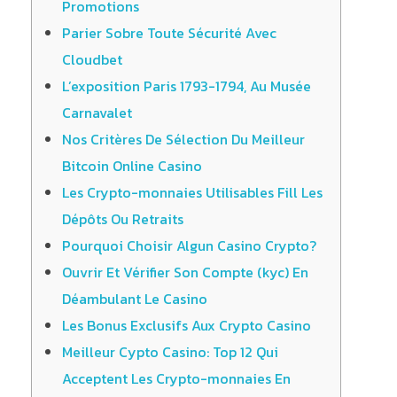
Promotions
Parier Sobre Toute Sécurité Avec
Cloudbet
L’exposition Paris 1793-1794, Au Musée
Carnavalet
Nos Critères De Sélection Du Meilleur
Bitcoin Online Casino
Les Crypto-monnaies Utilisables Fill Les
Dépôts Ou Retraits
Pourquoi Choisir Algun Casino Crypto?
Ouvrir Et Vérifier Son Compte (kyc) En
Déambulant Le Casino
Les Bonus Exclusifs Aux Crypto Casino
Meilleur Cypto Casino: Top 12 Qui
Acceptent Les Crypto-monnaies En