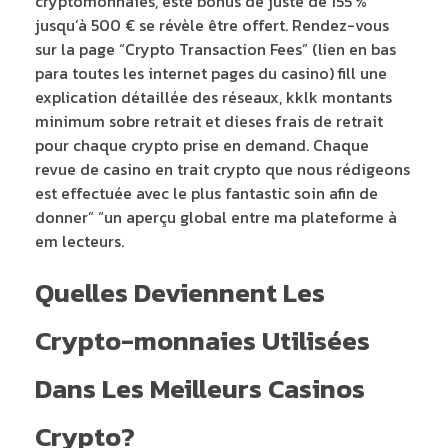
cryptomonnaies, este bonus de juste de 155 %
jusqu’à 500 € se révèle être offert. Rendez-vous
sur la page “Crypto Transaction Fees” (lien en bas
para toutes les internet pages du casino) fill une
explication détaillée des réseaux, kklk montants
minimum sobre retrait et dieses frais de retrait
pour chaque crypto prise en demand. Chaque
revue de casino en trait crypto que nous rédigeons
est effectuée avec le plus fantastic soin afin de
donner” “un aperçu global entre ma plateforme à
em lecteurs.
Quelles Deviennent Les
Crypto-monnaies Utilisées
Dans Les Meilleurs Casinos
Crypto?