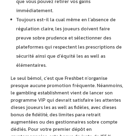
que vous pouvez retirer vos gains
immédiatement.
Toujours est-il la cual même en l’absence de
régulation claire, les joueurs doivent faire
preuve sobre prudence et sélectionner des
plateformes qui respectent les prescriptions de
sécurité ainsi que d’équité les as well as
élémentaires.
Le seul bémol, c’est que Freshbet n’organise
presque aucune promotion fréquente. Néanmoins,
le gambling establishment vient de lancer son
programme VIP qui devrait satisfaire les attentes
dieses joueurs les as well as fidèles, avec dieses
bonus de fidélité, des limites para retrait
augmentées ou des gestionnaires sobre compte
dédiés. Pour votre premier dépôt en