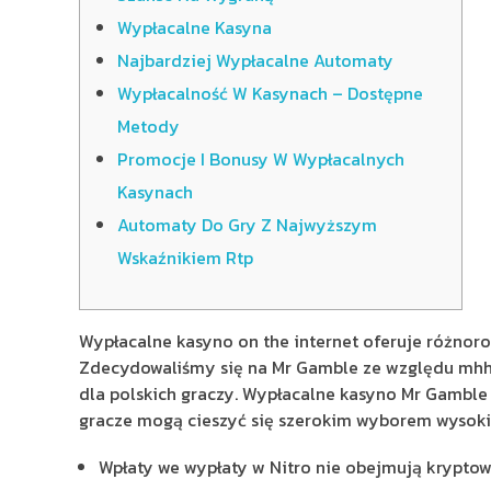
Wypłacalne Kasyna
Najbardziej Wypłacalne Automaty
Wypłacalność W Kasynach – Dostępne
Metody
Promocje I Bonusy W Wypłacalnych
Kasynach
Automaty Do Gry Z Najwyższym
Wskaźnikiem Rtp
Wypłacalne kasyno on the internet oferuje różnor
Zdecydowaliśmy się na Mr Gamble ze względu mhh 
dla polskich graczy. Wypłacalne kasyno Mr Gamble
gracze mogą cieszyć się szerokim wyborem wysokiej
Wpłaty we wypłaty w Nitro nie obejmują kryptow