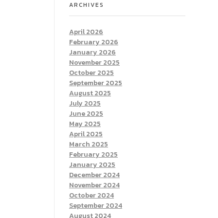
ARCHIVES
April 2026
February 2026
January 2026
November 2025
October 2025
September 2025
August 2025
July 2025
June 2025
May 2025
April 2025
March 2025
February 2025
January 2025
December 2024
November 2024
October 2024
September 2024
August 2024