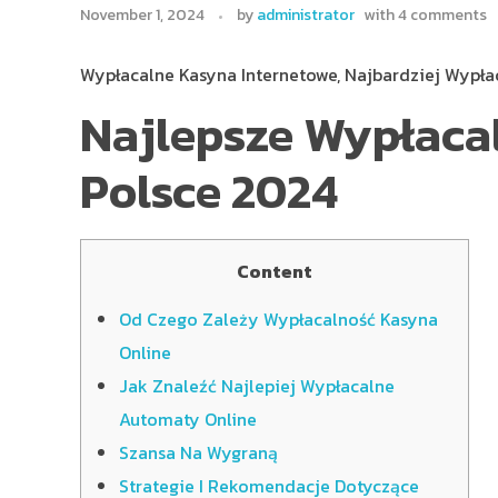
November 1, 2024
by
administrator
with
4 comments
Wypłacalne Kasyna Internetowe, Najbardziej Wypła
Najlepsze Wypłaca
Polsce 2024
Content
Od Czego Zależy Wypłacalność Kasyna
Online
Jak Znaleźć Najlepiej Wypłacalne
Automaty Online
Szansa Na Wygraną
Strategie I Rekomendacje Dotyczące