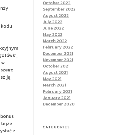
October 2022
anży
September 2022
August 2022
July 2022
a kodu
June 2022
May 2022
March 2022
February 2022
akcyjnym
December 2021
gotówki,
November 2021
y w
October 2021
aszego
August 2021
sz ją
May 2021
March 2021
February 2021
January 2021
December 2020
 bonus
 tejże
CATEGORIES
ystać z