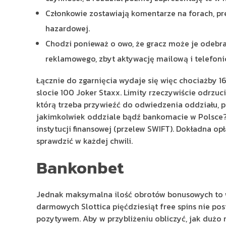
Członkowie zostawiają komentarze na forach, pr
hazardowej.
Chodzi ponieważ o owo, że gracz może je odebra
reklamowego, zbyt aktywację mailową i telefoni
Łącznie do zgarnięcia wydaje się więc chociażby 
slocie 100 Joker Staxx. Limity rzeczywiście odrzuc
którą trzeba przywieźć do odwiedzenia oddziału, 
jakimkolwiek oddziale bądź bankomacie w Polsce?
instytucji finansowej (przelew SWIFT). Dokładna op
sprawdzić w każdej chwili.
Bankonbet
Jednak maksymalna ilość obrotów bonusowych to wy
darmowych Slottica pięćdziesiąt free spins nie po
pozytywem. Aby w przybliżeniu obliczyć, jak dużo 