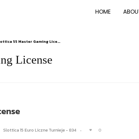
HOME
ABOU
lottica 55 Master Gaming Lice...
ing License
cense
0
Slottica 15 Euro Liczne Turnieje - 834