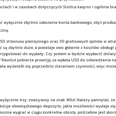
eclach i w zasobach dotyczących Slotica kasyno i ogólnie br
ć wyłącznie zbytnio założenie konta bankowego, zbyt prośb
czną.
1650 zł bonusu pieniężnego oraz 30 gratisowych spinów w atr
ić są zbytnio duże, a powstaje owo głównie z kosztów obsługi 
przygotować do wypłaty. Czy jestem w będzie wypłacić dolar
 Revolut pobierze prowizję za wpłata USD do odwiedzenia n
łata wyświetli się poprzednio zleceniem czynności, więc może
łącznie trzy, zważywszy na znak Wild. Należy pamiętać, że
stuluje obowiązkowego depozytu, jakie możliwości wydaje się
można wygrać w ciągu konkretne obroty, potrzebne jest skorz