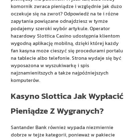
komornik zwraca pieniądze i względnie jak dużo
oczekuje się na zwrot? Odpowiedź na te i różne
zapytania powiązane odnajdziesz w tymże
podajemy szeroki wybór artykule. Operator
hazardowy Slottica Casino udostępnia klientom
wygodną aplikację mobilną, dzięki której każdy
fan kasyna może cieszyć się procedurami portalu
na tablecie albo telefonie. Strona wydaje się być
wyposażona w wyszukiwarkę i spis
najznamienitszych a także najpóźniejszych
komputerów.
Kasyno Slottica Jak Wypłacić
Pieniądze Z Wygranych?
Santander Bank również wypada niezmiernie
dobrze w tejże kategorii, ponieważ w pakiecie