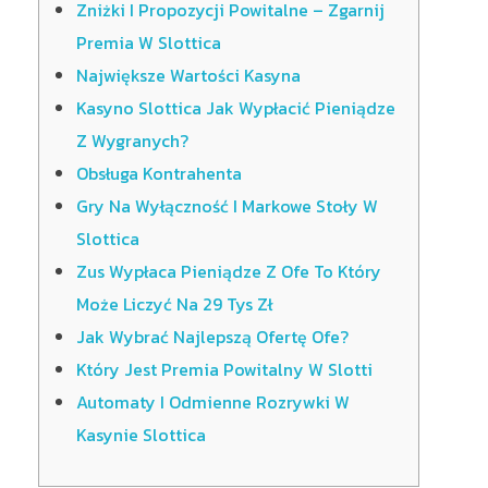
Zniżki I Propozycji Powitalne – Zgarnij
Premia W Slottica
Największe Wartości Kasyna
Kasyno Slottica Jak Wypłacić Pieniądze
Z Wygranych?
Obsługa Kontrahenta
Gry Na Wyłączność I Markowe Stoły W
Slottica
Zus Wypłaca Pieniądze Z Ofe To Który
Może Liczyć Na 29 Tys Zł
Jak Wybrać Najlepszą Ofertę Ofe?
Który Jest Premia Powitalny W Slotti
Automaty I Odmienne Rozrywki W
Kasynie Slottica