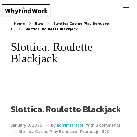
Home
Blog
Slottica Casino Play Bonusów
I...
Slottica. Roulette Blackjack
Slottica. Roulette
Blackjack
Slottica. Roulette Blackjack
January 9, 2025
by
administrator
with
8 comments
Slottica Casino Play Bonusów I Promocji - 520