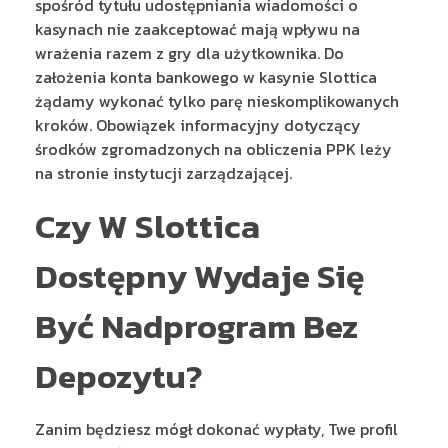
spośród tytułu udostępniania wiadomości o
kasynach nie zaakceptować mają wpływu na
wrażenia razem z gry dla użytkownika. Do
założenia konta bankowego w kasynie Slottica
żądamy wykonać tylko parę nieskomplikowanych
kroków. Obowiązek informacyjny dotyczący
środków zgromadzonych na obliczenia PPK leży
na stronie instytucji zarządzającej.
Czy W Slottica
Dostępny Wydaje Się
Być Nadprogram Bez
Depozytu?
Zanim będziesz mógł dokonać wypłaty, Twe profil