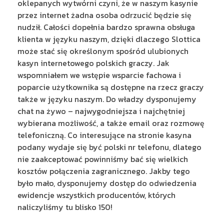
oklepanych wytwórni czyni, że w naszym kasynie
przez internet żadna osoba odrzucić będzie się
nudził. Całości dopełnia bardzo sprawna obsługa
klienta w języku naszym, dzięki dlaczego Slottica
może stać się określonym spośród ulubionych
kasyn internetowego polskich graczy. Jak
wspomniałem we wstępie wsparcie fachowa i
poparcie użytkownika są dostępne na rzecz graczy
także w języku naszym. Do władzy dysponujemy
chat na żywo – najwygodniejsza i najchętniej
wybierana możliwość, a także email oraz rozmowę
telefoniczną. Co interesujące na stronie kasyna
podany wydaje się być polski nr telefonu, dlatego
nie zaakceptować powinniśmy bać się wielkich
kosztów połączenia zagranicznego. Jakby tego
było mało, dysponujemy dostęp do odwiedzenia
ewidencje wszystkich producentów, których
naliczyliśmy tu blisko 150!