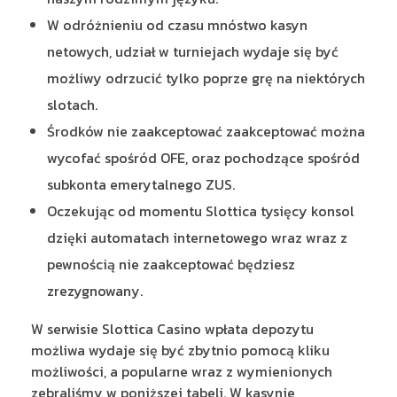
W odróżnieniu od czasu mnóstwo kasyn
netowych, udział w turniejach wydaje się być
możliwy odrzucić tylko poprze grę na niektórych
slotach.
Środków nie zaakceptować zaakceptować można
wycofać spośród OFE, oraz pochodzące spośród
subkonta emerytalnego ZUS.
Oczekując od momentu Slottica tysięcy konsol
dzięki automatach internetowego wraz wraz z
pewnością nie zaakceptować będziesz
zrezygnowany.
W serwisie Slottica Casino wpłata depozytu
możliwa wydaje się być zbytnio pomocą kliku
możliwości, a popularne wraz z wymienionych
zebraliśmy w poniższej tabeli. W kasynie