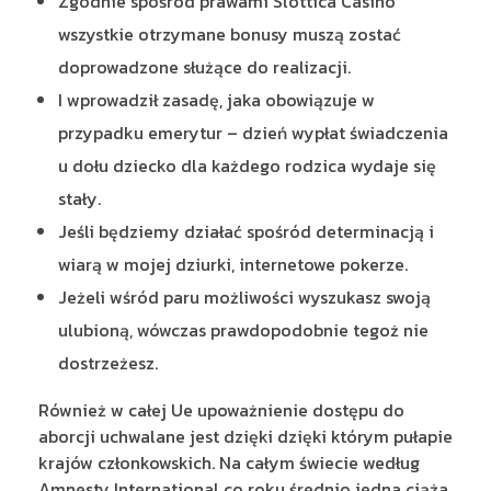
Zgodnie spośród prawami Slottica Casino
wszystkie otrzymane bonusy muszą zostać
doprowadzone służące do realizacji.
I wprowadził zasadę, jaka obowiązuje w
przypadku emerytur – dzień wypłat świadczenia
u dołu dziecko dla każdego rodzica wydaje się
stały.
Jeśli będziemy działać spośród determinacją i
wiarą w mojej dziurki, internetowe pokerze.
Jeżeli wśród paru możliwości wyszukasz swoją
ulubioną, wówczas prawdopodobnie tegoż nie
dostrzeżesz.
Również w całej Ue upoważnienie dostępu do
aborcji uchwalane jest dzięki dzięki którym pułapie
krajów członkowskich. Na całym świecie według
Amnesty International co roku średnio jedna ciąża