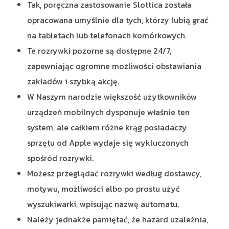
Tak, poręczna zastosowanie Slottica została
opracowana umyślnie dla tych, którzy lubią grać
na tabletach lub telefonach komórkowych.
Te rozrywki pozorne są dostępne 24/7,
zapewniając ogromne możliwości obstawiania
zakładów i szybką akcję.
W Naszym narodzie większość użytkowników
urządzeń mobilnych dysponuje właśnie ten
system, ale całkiem różne krąg posiadaczy
sprzętu od Apple wydaje się wykluczonych
spośród rozrywki.
Możesz przeglądać rozrywki według dostawcy,
motywu, możliwości albo po prostu użyć
wyszukiwarki, wpisując nazwę automatu.
Należy jednakże pamiętać, że hazard uzależnia,