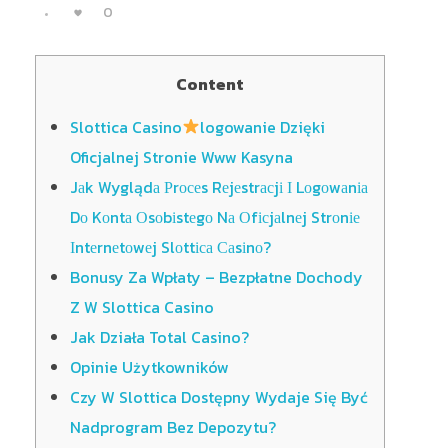
0
Content
Slottica Casino
logowanie Dzięki
Oficjalnej Stronie Www Kasyna
Jаk Wyglądа Рrосеs Rеjеstrасjі І Lоgоwаnіа
Dо Kоntа Оsоbіstеgо Nа Оfісjаlnеj Strоnіе
Іntеrnеtоwеj Slоttіса Саsіnо?
Bonusy Za Wpłaty – Bezpłatne Dochody
Z W Slottica Casino
Jak Działa Total Casino?
Opinie Użytkowników
Czy W Slottica Dostępny Wydaje Się Być
Nadprogram Bez Depozytu?