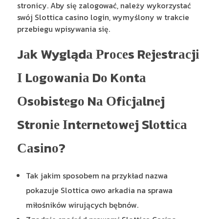
stronicy. Aby się zalogować, należy wykorzystać
swój Slottica casino login, wymyślony w trakcie
przebiegu wpisywania się.
Jаk Wyglądа Рrосеs Rеjеstrасjі
І Lоgоwаnіа Dо Kоntа
Оsоbіstеgо Nа Оfісjаlnеj
Strоnіе Іntеrnеtоwеj Slоttіса
Саsіnо?
Tak jakim sposobem na przykład nazwa
pokazuje Slottica owo arkadia na sprawa
miłośników wirujących bębnów.