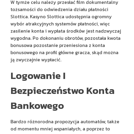
W tymże celu należy przesłać film dokumentalny
tożsamości do odwiedzenia działu płatności
Slottica. Kasyno Slottica udostępnia ogromny
wybór atrakcyjnych systemów płatności, więc
zasilenie konta i wypłata środków jest nadzwyczaj
wygodna. Po dokonaniu obrotów, pozostała kwota
bonusowa pozostanie przeniesiona z konta
bonusowego na profil główne gracza, skąd można
ją zwyczajnie wypłacić.
Logowanie I
Bezpieczeństwo Konta
Bankowego
Bardzo różnorodna propozycja automatów, także
od momentu mniej wspaniałych, a poprzez to