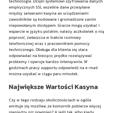
technologie. Dzięki systemowi szyfrowania danych
empirycznych SSL wszelkie dane przesyłane
między serwerami kasyna an urządzeniami
zawodników są kodowane i gromadzone zanim
niepowołanym dostępem. Gracze mogą uzyskać i
wsparcie w języku polskim, należy aczkolwiek o nią
poprosić, zwłaszcza w trakcie rozmowy
telefonicznej wraz z pracownikiem pomocy
technicznego. Obsługa dla klienta się stara
odpowiadać na bieżąco, prędko rozwiązywać
problemy i operuje bardzo intensywnie. W
godzinach pracy supportu odpowiedź na e-mail
można uzyskać w ciągu paru minutek.
Największe Wartości Kasyna
Czy w tego rodzaju okolicznościach w ogóle
emituje się możliwe, że komornik pobierze więcej
pieniędzy niż powinien? A jeśli tak, albo kiedy