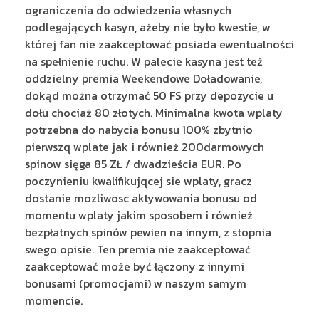
ograniczenia do odwiedzenia własnych
podlegających kasyn, ażeby nie było kwestie, w
której fan nie zaakceptować posiada ewentualności
na spełnienie ruchu. W palecie kasyna jest też
oddzielny premia Weekendowe Doładowanie,
dokąd można otrzymać 50 FS przy depozycie u
dołu chociaż 80 złotych. Minimalna kwota wplaty
potrzebna do nabycia bonusu 100% zbytnio
pierwszq wplate jak i również 200darmowych
spinow sięga 85 ZŁ / dwadzieścia EUR. Po
poczynieniu kwalifikujqcej sie wplaty, gracz
dostanie mozliwosc aktywowania bonusu od
momentu wplaty jakim sposobem i również
bezpłatnych spinów pewien na innym, z stopnia
swego opisie. Ten premia nie zaakceptować
zaakceptować może być łączony z innymi
bonusami (promocjami) w naszym samym
momencie.