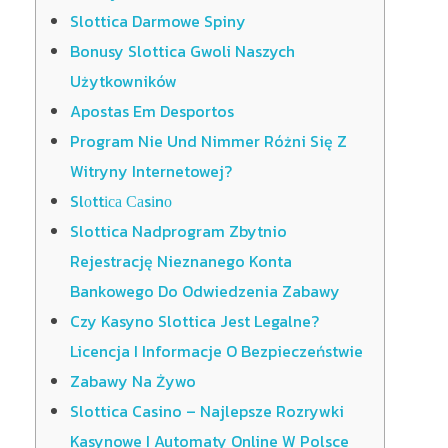
Slottica Darmowe Spiny
Bonusy Slottica Gwoli Naszych
Użytkowników
Apostas Em Desportos
Program Nie Und Nimmer Różni Się Z
Witryny Internetowej?
Slоttіса Саsіnо
Slottica Nadprogram Zbytnio
Rejestrację Nieznanego Konta
Bankowego Do Odwiedzenia Zabawy
Czy Kasyno Slottica Jest Legalne?
Licencja I Informacje O Bezpieczeństwie
Zabawy Na Żywo
Slottica Casino – Najlepsze Rozrywki
Kasynowe I Automaty Online W Polsce