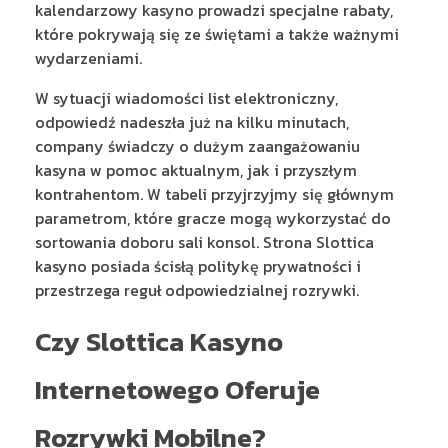
kalendarzowy kasyno prowadzi specjalne rabaty,
które pokrywają się ze świętami a także ważnymi
wydarzeniami.
W sytuacji wiadomości list elektroniczny,
odpowiedź nadeszła już na kilku minutach,
company świadczy o dużym zaangażowaniu
kasyna w pomoc aktualnym, jak i przyszłym
kontrahentom. W tabeli przyjrzyjmy się głównym
parametrom, które gracze mogą wykorzystać do
sortowania doboru sali konsol. Strona Slottica
kasyno posiada ścisłą politykę prywatności i
przestrzega reguł odpowiedzialnej rozrywki.
Czy Slottica Kasyno
Internetowego Oferuje
Rozrywki Mobilne?