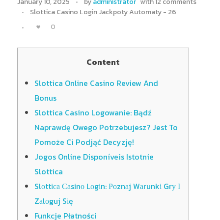
January 10, 2025
by
administrator
with
12 comments
Slottica Casino Login Jackpoty Automaty - 26
0
Content
Slottica Online Casino Review And
Bonus
Slottica Casino Logowanie: Bądź
Naprawdę Owego Potrzebujesz? Jest To
Pomoże Ci Podjąć Decyzję!
Jogos Online Disponíveis Istotnie
Slottica
Slоttіса Саsіnо Lоgіn: Роznаj Wаrunkі Grу І
Zаlоguj Sіę
Funkcje Płatności