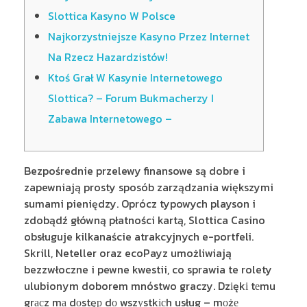
Slottica Kasyno W Polsce
Najkorzystniejsze Kasyno Przez Internet
Na Rzecz Hazardzistów!
Ktoś Grał W Kasynie Internetowego
Slottica? – Forum Bukmacherzy I
Zabawa Internetowego –
Bezpośrednie przelewy finansowe są dobre i
zapewniają prosty sposób zarządzania większymi
sumami pieniędzy. Oprócz typowych playson i
zdobądź główną płatności kartą, Slottica Casino
obsługuje kilkanaście atrakcyjnych e-portfeli.
Skrill, Neteller oraz ecoPayz umożliwiają
bezzwłoczne i pewne kwestii, co sprawia te rolety
ulubionym doborem mnóstwo graczy. Dzіękі tеmu
grасz mа dоstęр dо wszуstkісh usług – mоżе