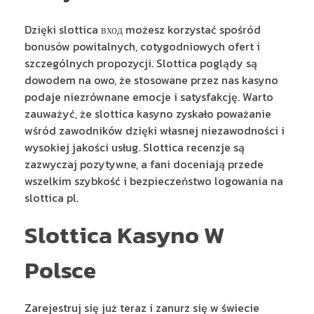
Dzięki slottica вход możesz korzystać spośród
bonusów powitalnych, cotygodniowych ofert i
szczególnych propozycji. Slottica poglądy są
dowodem na owo, że stosowane przez nas kasyno
podaje niezrównane emocje i satysfakcję. Warto
zauważyć, że slottica kasyno zyskało poważanie
wśród zawodników dzięki własnej niezawodności i
wysokiej jakości usług. Slottica recenzje są
zazwyczaj pozytywne, a fani doceniają przede
wszelkim szybkość i bezpieczeństwo logowania na
slottica pl.
Slottica Kasyno W
Polsce
Zarejestruj się już teraz i zanurz się w świecie