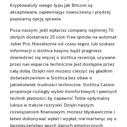
Kryptowaluty owego typu jak Bitcoin są
akceptowane, zapewniając nowoczesną i prędzej
popularną opcję sprawie.
Poza naszym, jeśli wpłacisz company najmniej 70
złotych dostaniesz 25 cost-free spinów na automat
Joker Pro. Niezależnie od czasu tegoż, lub szukasz
informacji o slottica kasyno, bądź pragniesz
dowiedzieć się więcej o slottica recenzje, używane
przez nas wsparcie techniczne jest dostępne przez
całą dobę. Dzięki nim możesz cieszyć się gładkim
doświadczeniem w Slottica bez obaw o
jakiekolwiek trudności techniczne. Slottica Casino
proponuje rozległy wybór komfortowych i pewnych
technik płatności, by zapewnić Tobie optymalny
luksus w trakcie rozrywki. Dzięki naszym
rozwiązaniom finansowym, możesz błyskawicznie i
łatwo dokonywać wpłat i wypłat, nie martwiąc się o
bezpieczeństwo swych danych empirycznych.