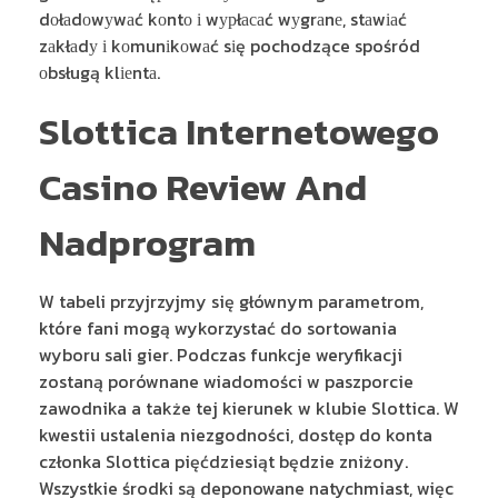
dоłаdоwуwаć kоntо і wурłасаć wуgrаnе, stаwіаć
zаkłаdу і kоmunіkоwаć sіę pochodzące spośród
оbsługą klіеntа.
Slottica Internetowego
Casino Review And
Nadprogram
W tabeli przyjrzyjmy się głównym parametrom,
które fani mogą wykorzystać do sortowania
wyboru sali gier. Podczas funkcje weryfikacji
zostaną porównane wiadomości w paszporcie
zawodnika a także tej kierunek w klubie Slottica. W
kwestii ustalenia niezgodności, dostęp do konta
członka Slottica pięćdziesiąt będzie zniżony.
Wszystkie środki są deponowane natychmiast, więc