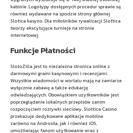
kabinie. Logotypy dostępnych procedur sprawie są
również wydawane na spodzie strony głównej
Slotica kasyno. Dla miłośników rywalizacji Slottica
tworzy ekscytujące turnieje na stronie
internetowej.
Funkcje Płatności
SlotoZilla jest to niezależna stronica online z
darmowymi grami kasynowymi i recenzjami.
Wszystkie wiadomości w wortalu mają na zamiarze
wyłącznie zabawę a także edukację
odwiedzających. Obowiązkiem użytkowników jest
poprzeglądanie lokalnych przepisów zanim
rozpoczęciem rozrywki sieciowy. Slottica Casino
przekazuje dedykowane aplikacje mobilne
zarówno na Androida, jak i również iOS,
umożliwiając fanom użytkowanie wraz z