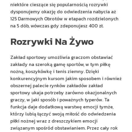
niektóre cieszące się popularnością rozrywki
dysponujemy okazję do odwiedzenia nabycia aż
125 Darmowych Obrotów w etapach rozdzielonych
na 5 dób, wówczas gdy zdeponujesz 400 zł.
Rozrywki Na Żywo
Zakład sportowy umożliwia graczom obstawiać
zakłady na szeroką gamę sportów, w tym piłkę
nożną, koszykówkę i tenis ziemny. Dzięki
konkurencyjnym kursom jakim sposobem i również
obszernej palecie rynków zakładów zakład
sportowy ukaja potrzeby zarówno okazjonalnych
graczy, w jaki sposób i poważnych typerów. Ta
funkcja daje dodatkową warstwę emocji tymże,
którzy lubią łączyć swoją miłość do odwiedzenia
piłki nożnej wraz z dreszczykiem emocji
związanym spośród obstawianiem. Przez cały rok