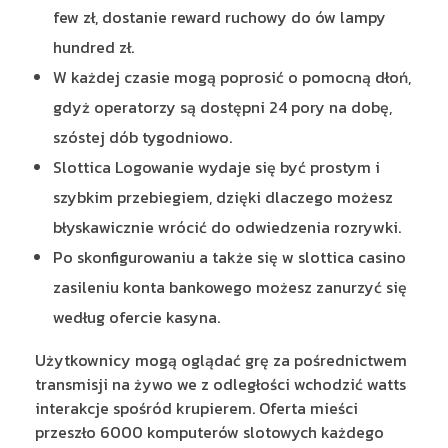
few zł, dostanie reward ruchowy do ów lampy
hundred zł.
W każdej czasie mogą poprosić o pomocną dłoń,
gdyż operatorzy są dostępni 24 pory na dobę,
szóstej dób tygodniowo.
Slottica Logowanie wydaje się być prostym i
szybkim przebiegiem, dzięki dlaczego możesz
błyskawicznie wrócić do odwiedzenia rozrywki.
Po skonfigurowaniu a także się w slottica casino
zasileniu konta bankowego możesz zanurzyć się
według ofercie kasyna.
Użytkownicy mogą oglądać grę za pośrednictwem
transmisji na żywo we z odległości wchodzić watts
interakcje spośród krupierem. Oferta mieści
przeszło 6000 komputerów slotowych każdego