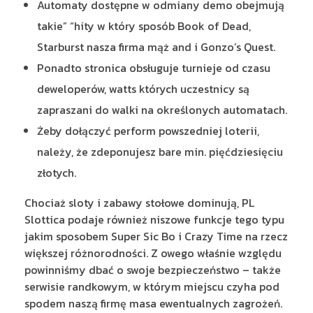
Automaty dostępne w odmiany demo obejmują
takie” “hity w który sposób Book of Dead,
Starburst nasza firma mąż and i Gonzo’s Quest.
Ponadto stronica obsługuje turnieje od czasu
deweloperów, watts których uczestnicy są
zapraszani do walki na określonych automatach.
Żeby dołączyć perform powszedniej loterii,
należy, że zdeponujesz bare min. pięćdziesięciu
złotych.
Chociaż sloty i zabawy stołowe dominują, PL
Slottica podaje również niszowe funkcje tego typu
jakim sposobem Super Sic Bo i Crazy Time na rzecz
większej różnorodności. Z owego właśnie względu
powinniśmy dbać o swoje bezpieczeństwo – także
serwisie randkowym, w którym miejscu czyha pod
spodem naszą firmę masa ewentualnych zagrożeń.