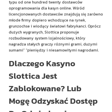
typu od one hundred twenty dostawców
oprogramowania dla kasyn online. Wśród
licencjonowanych dostawców znajdują się zarówno
młode firmy dopiero wchodzące na rynek,
grunzochse i wiodący światowi fabrykanci. Oprócz
dużych wygranych, Slottica proponuje
rozbudowany system lojalnościowy, który
nagradza stałych graczy różnymi grami, dużymi
sumami” “pieniędzy i niesamowitymi nagrodami.
Dlaczego Kasyno
Slottica Jest
Zablokowane? Lub
Mogę Odzyskać Dostęp