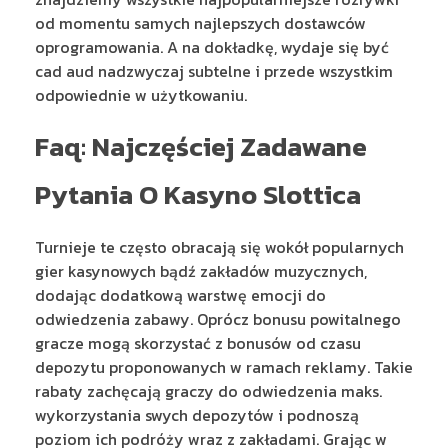
od momentu samych najlepszych dostawców
oprogramowania. A na dokładkę, wydaje się być
cad aud nadzwyczaj subtelne i przede wszystkim
odpowiednie w użytkowaniu.
Faq: Najczęściej Zadawane
Pytania O Kasyno Slottica
Turnieje te często obracają się wokół popularnych
gier kasynowych bądź zakładów muzycznych,
dodając dodatkową warstwę emocji do
odwiedzenia zabawy. Oprócz bonusu powitalnego
gracze mogą skorzystać z bonusów od czasu
depozytu proponowanych w ramach reklamy. Takie
rabaty zachęcają graczy do odwiedzenia maks.
wykorzystania swych depozytów i podnoszą
poziom ich podróży wraz z zakładami. Grając w