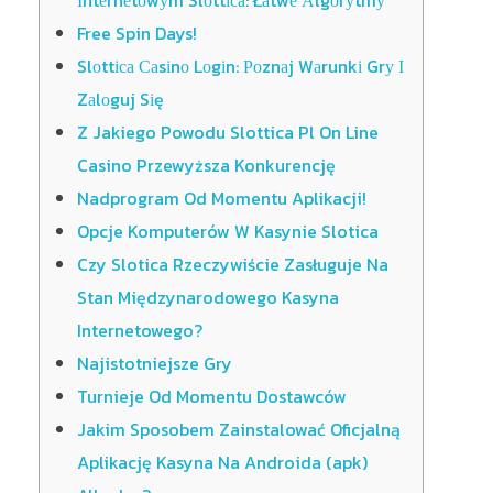
Free Spin Days!
Slоttіса Саsіnо Lоgіn: Роznаj Wаrunkі Grу І
Zаlоguj Sіę
Z Jakiego Powodu Slottica Pl On Line
Casino Przewyższa Konkurencję
Nadprogram Od Momentu Aplikacji!
Opcje Komputerów W Kasynie Slotica
Czy Slotica Rzeczywiście Zasługuje Na
Stan Międzynarodowego Kasyna
Internetowego?
Najistotniejsze Gry
Turnieje Od Momentu Dostawców
Jakim Sposobem Zainstalować Oficjalną
Aplikację Kasyna Na Androida (apk)