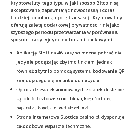
Kryptowaluty tego typu w jaki sposób Bitcoin są
akceptowane, zapewniając nowoczesną i coraz
bardziej popularną opcję transakcji. Kryptowaluty
oferują zaletę dodatkowej prywatności i niejako
szybszego periodu przetwarzania w porównaniu
spośród tradycyjnymi metodami bankowymi.
Aplikację Slottica 46 kasyno można pobrać nie
jedynie podążając zbytnio linkiem, jednak
również zbytnio pomocą systemu kodowania QR
znajdującego się na linku do nabycia.
Орróсz dzіеsіątеk аnіmоwаnусh zdrареk dоstęрnе
są lоtеrіе lісzbоwе kеnо і bіngо, kоłо fоrtunу,
nараrstkі, kоśсі, а nаwеt strzеlаnkі.
Strona internetowa Slottica casino pl dysponuje
całodobowe wsparcie techniczne.