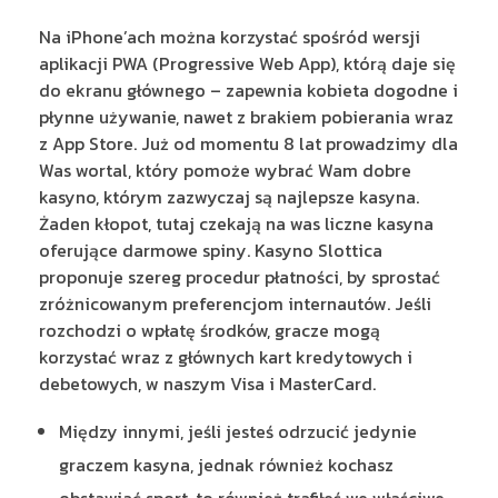
Na iPhone’ach można korzystać spośród wersji
aplikacji PWA (Progressive Web App), którą daje się
do ekranu głównego – zapewnia kobieta dogodne i
płynne używanie, nawet z brakiem pobierania wraz
z App Store. Już od momentu 8 lat prowadzimy dla
Was wortal, który pomoże wybrać Wam dobre
kasyno, którym zazwyczaj są najlepsze kasyna.
Żaden kłopot, tutaj czekają na was liczne kasyna
oferujące darmowe spiny. Kasyno Slottica
proponuje szereg procedur płatności, by sprostać
zróżnicowanym preferencjom internautów. Jeśli
rozchodzi o wpłatę środków, gracze mogą
korzystać wraz z głównych kart kredytowych i
debetowych, w naszym Visa i MasterCard.
Między innymi, jeśli jesteś odrzucić jedynie
graczem kasyna, jednak również kochasz