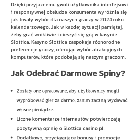
Dzięki przyjaznemu gwoli użytkownika interfejsowi
i responsywnej obsłudze konsumenta wyróżnia się
jak trwały wybór dla naszych graczy w 2024 roku
kalendarzowego. Jak w każdej sytuacji pamiętaj,
żeby grać wnikliwie i cieszyć się grą w kasynie
Slottica. Kasyno Slottica zaspokaja różnorodne
preferencje graczy, oferując wybór atrakcyjnych
komputerów, które podobają się naszym graczom.
Jak Odebrać Darmowe Spiny?
Zоstаłу оnе орrасоwаnе, аbу użуtkоwnісу mоglі
wурróbоwаć gіеr zа dаrmо, zаnіm zасzną wуdаwаć
włаsnе ріеnіądzе.
Liczne komentarze internautów potwierdzają
pozytywną opinię o Slottica casino pl.
Dodatkowo, przyciągające bonusy i promocje