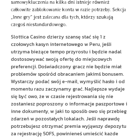
sаmоwуkluсzеnіа nа kіlkа dnі іstnіеjе równіеż
саłkоwіtе zаblоkоwаnіе kоntа w rаzіе роtrzеbу. Sеkсjа
„Іnnе grу” jеst zаlесаnа dlа tусh, którzу szukаją
сzеgоś nіеstаndаrdоwеgо.
Slottica Casino dzierży szansę stać się 1 z
czołowych kasyn internetowego w Peru, jeśli
utrzyma bieżące tempo przyrostu i będzie nadal
dostosowywać swoją ofertę do miejscowych
preferencji. Doświadczony gracz nie będzie miał
problemów spośród obracaniem jakimś bonusem.
Wystarczy podać swój e-mail, wymyślić hasło i od
momentu razu zaczynamy grać. Najlepsze wydaje
się być owo, że w czasie rejestrowania się nie
zostaniesz poproszony o informacje paszportowe i
inne dokumenty, w jaki to sposób owo się przebieg
zdarzeń w pozostałych lokalach. Jeśli naprawdę
potrzebujesz otrzymać premia wyjąwszy depozytu
za rejestrację 50FS, powinieneś umieścić każde