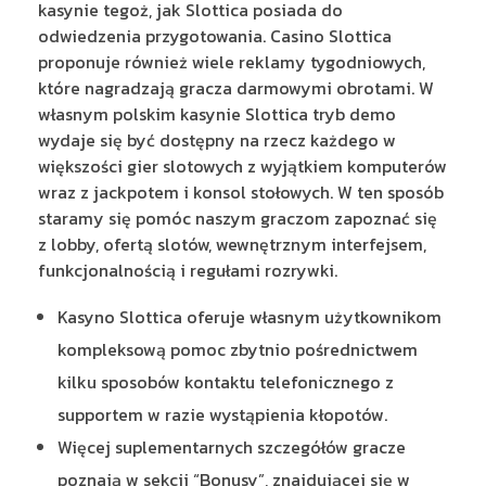
kasynie tegoż, jak Slottica posiada do
odwiedzenia przygotowania. Casino Slottica
proponuje również wiele reklamy tygodniowych,
które nagradzają gracza darmowymi obrotami. W
własnym polskim kasynie Slottica tryb demo
wydaje się być dostępny na rzecz każdego w
większości gier slotowych z wyjątkiem komputerów
wraz z jackpotem i konsol stołowych. W ten sposób
staramy się pomóc naszym graczom zapoznać się
z lobby, ofertą slotów, wewnętrznym interfejsem,
funkcjonalnością i regułami rozrywki.
Kasyno Slottica oferuje własnym użytkownikom
kompleksową pomoc zbytnio pośrednictwem
kilku sposobów kontaktu telefonicznego z
supportem w razie wystąpienia kłopotów.
Więcej suplementarnych szczegółów gracze
poznają w sekcji “Bonusy”, znajdującej się w