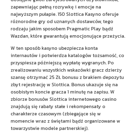
zapewniając pełną rozrywkę i emocje na
najwyższym pułapie. 150 Slottica Kasyno oferuje
różnorodne gry od uznanych dostawców, tego
rodzaju jakim sposobem Pragmatic Play bądź
Wazdan, które gwarantują emocjonujące przeżycia.
W ten sposób kasyno ubezpiecza konta
internautów i potwierdza katalogów tożsamość, co
przyspiesza późniejszą wypłatę wygranych. Po
zrealizowaniu wszystkich wskazówki gracz dzierży
szansę otrzymać 25 ZŁ bonusu z brakiem depozytu
zbyt rejestrację w Slottica. Bonus ukazuje się na
osobistym koncie gracza 1 minutę na zapisu. W
zbiorze bonusów Slottica internetowego casino
znajdują się rabaty stałe i rekompensaty o
charakterze czasowym (zbiegające się w
momencie wraz z świętami bądź organizowane w
towarzystwie modele partnerskiej).