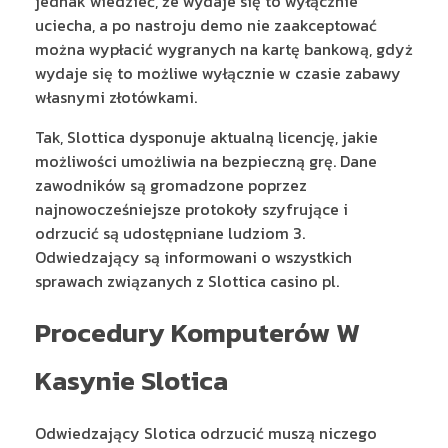
jednak wiedzieć, że wydaje się to wyłącznie
uciecha, a po nastroju demo nie zaakceptować
można wypłacić wygranych na kartę bankową, gdyż
wydaje się to możliwe wyłącznie w czasie zabawy
własnymi złotówkami.
Tak, Slottica dysponuje aktualną licencję, jakie
możliwości umożliwia na bezpieczną grę. Dane
zawodników są gromadzone poprzez
najnowocześniejsze protokoły szyfrujące i
odrzucić są udostępniane ludziom 3.
Odwiedzający są informowani o wszystkich
sprawach związanych z Slottica casino pl.
Procedury Komputerów W
Kasynie Slotica
Odwiedzający Slotica odrzucić muszą niczego