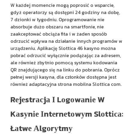
W każdej momencie mogą poprosić o wsparcie,
gdyż operatorzy są dostępni 24 godziny na dobę,
7 dzionki w tygodniu. Oprogramowanie nie
absorbuje dużo obszaru na smartfonie, nie
zaakceptować obciąża fita i w żaden sposób
odrzucić wpływa na działanie innych programów w
urządzeniu. Aplikację Slottica 46 kasyno można
pobrać odrzucić wyłącznie podążając za adresem,
ale również zbytnio pomocą systemu kodowania
QR znajdującego się na linku do pobrania. Oprócz
pełnej wersji kasyna, dla członków dostępna jest
również adaptacyjna strona mobilna Slottica com.
Rеjеstrасjа І Lоgоwаnіе W
Kаsуnіе Іntеrnеtоwуm Slоttіса:
Łаtwе Аlgоrуtmу