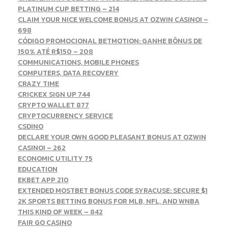
PLATINUM CUP BETTING – 214
CLAIM YOUR NICE WELCOME BONUS AT OZWIN CASINO! –
698
CÓDIGO PROMOCIONAL BETMOTION: GANHE BÔNUS DE
150% ATÉ R$150 – 208
COMMUNICATIONS, MOBILE PHONES
COMPUTERS, DATA RECOVERY
CRAZY TIME
CRICKEX SIGN UP 744
CRYPTO WALLET 877
CRYPTOCURRENCY SERVICE
CSDINO
DECLARE YOUR OWN GOOD PLEASANT BONUS AT OZWIN
CASINO! – 262
ECONOMIC UTILITY 75
EDUCATION
EKBET APP 210
EXTENDED MOSTBET BONUS CODE SYRACUSE: SECURE $1
2K SPORTS BETTING BONUS FOR MLB, NFL, AND WNBA
THIS KIND OF WEEK – 842
FAIR GO CASINO