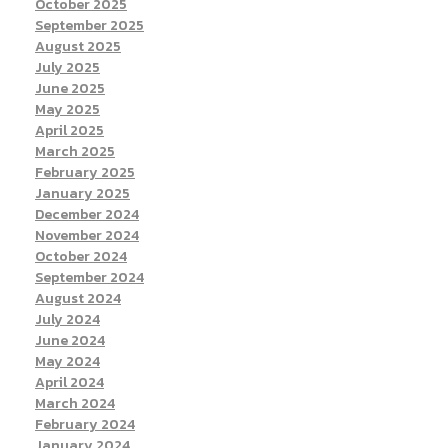
October 2025
September 2025
August 2025
July 2025
June 2025
May 2025
April 2025
March 2025
February 2025
January 2025
December 2024
November 2024
October 2024
September 2024
August 2024
July 2024
June 2024
May 2024
April 2024
March 2024
February 2024
January 2024