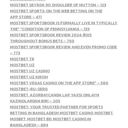
MOSTBET SEYRƏK 90 SHOULDER OF MUTTON – 123
‎MOSTBET SPORTS: ON THE WEB BETTING ON THE
APP STORE – 471
MOSTBET SPORTSBOOK IS FORMALLY LIVE IN TYPICALLY
THE" "CONDITION OF PENNSYLVANIA – 133
MOSTBET SPORTSBOOK REVIEW 2024: $105
THROUGHOUT BONUS BETS – 750
MOSTBET SPORTSBOOK REVIEW AND EVEN PROMO CODE
– 773
MOSTBET TR
MOSTBET UZ
MOSTBET UZ CASINO
MOSTBET UZ KIRISH
‎MOSTBET VEGAS CASINO ON THE APP STORE" – 580
MOSTBET-RU-SERG
MOSTBET, AZƏRBAYCANDA LAP YAXŞI ONLAYN
KAZINOLARDAN BIRI – 205
MOSTBET: YOUR TRUSTED PARTNER FOR SPORTS
BETTING IN BANGLADESH MOSTBET CASINO, MOSTBET,
MOSBET, MOSTBET BD, MOSTBET CASINO IN
BANGLADESH – 884