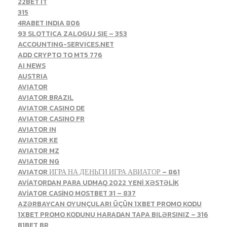
22BET IT
315
4RABET INDIA 806
93 SLOTTICA ZALOGUJ SIĘ – 353
ACCOUNTING-SERVICES.NET
ADD CRYPTO TO MT5 776
AI NEWS
AUSTRIA
AVIATOR
AVIATOR BRAZIL
AVIATOR CASINO DE
AVIATOR CASINO FR
AVIATOR IN
AVIATOR KE
AVIATOR MZ
AVIATOR NG
AVIATOR ИГРА НА ДЕНЬГИ ИГРА АВИАТОР – 861
AVİATORDAN PARA UDMAQ 2022 YENİ XƏSTƏLİK
AVİATOR CASİNO MOSTBET 31 – 837
AZƏRBAYCAN OYUNÇULARI ÜÇÜN 1XBET PROMO KODU
1XBET PROMO KODUNU HARADAN TAPA BILƏRSINIZ – 316
B1BET BR