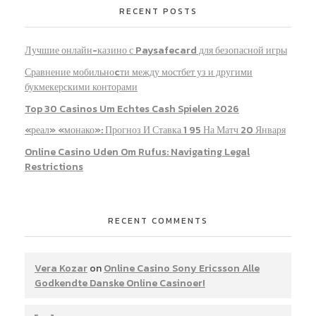
RECENT POSTS
Лучшие онлайн-казино с Paysafecard для безопасной игры
Сравнение мобильноcти между мостбет уз и другими
букмекерскими конторами
Top 30 Casinos Um Echtes Cash Spielen 2026
«реал» «монако»: Прогноз И Ставка 1 95 На Матч 20 Января
Online Casino Uden Om Rufus: Navigating Legal
Restrictions
RECENT COMMENTS
Vera Kozar
on
Online Casino Sony Ericsson Alle
Godkendte Danske Online Casinoer!