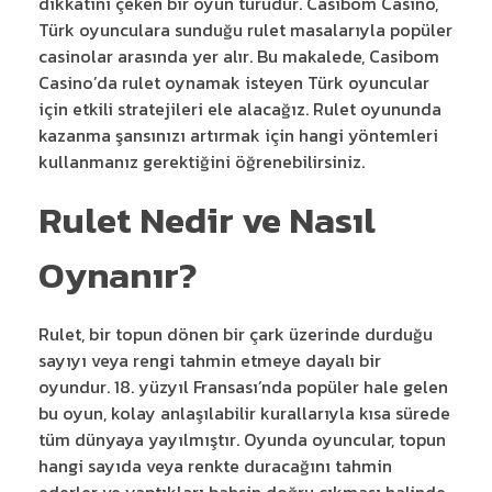
dikkatini çeken bir oyun türüdür. Casibom Casino,
Türk oyunculara sunduğu rulet masalarıyla popüler
casinolar arasında yer alır. Bu makalede, Casibom
Casino’da rulet oynamak isteyen Türk oyuncular
için etkili stratejileri ele alacağız. Rulet oyununda
kazanma şansınızı artırmak için hangi yöntemleri
kullanmanız gerektiğini öğrenebilirsiniz.
Rulet Nedir ve Nasıl
Oynanır?
Rulet, bir topun dönen bir çark üzerinde durduğu
sayıyı veya rengi tahmin etmeye dayalı bir
oyundur. 18. yüzyıl Fransası’nda popüler hale gelen
bu oyun, kolay anlaşılabilir kurallarıyla kısa sürede
tüm dünyaya yayılmıştır. Oyunda oyuncular, topun
hangi sayıda veya renkte duracağını tahmin
ederler ve yaptıkları bahsin doğru çıkması halinde