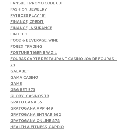
FANSBET PROMO CODE 631
FASHION, JEWELRY
FATBOSS PLAY 161
FINANCE, CREDIT
FINANCE, INSURANCE
FINTECH
FOOD & BEVERAGE, WINE
FOREX TRADING
FORTUNE TIGER BRAZIL
FOURAS CARTE RESTAURANT CASINO JOA DE FOURAS –
73
GALABET
GAMA CASINO
GAME
GBG BET 573
GLORY-CASINOS TR
GRATO GANA 55
GRATOGANA APP 449
GRATOGANA ENTRAR 662
GRATOGANA ONLINE 878
HEALTH & FITNESS, CARDIO