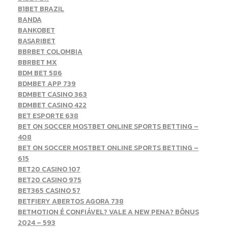
B1BET BRAZIL
BANDA
BANKOBET
BASARIBET
BBRBET COLOMBIA
BBRBET MX
BDM BET 586
BDMBET APP 739
BDMBET CASINO 363
BDMBET CASINO 422
BET ESPORTE 638
BET ON SOCCER MOSTBET ONLINE SPORTS BETTING –
408
BET ON SOCCER MOSTBET ONLINE SPORTS BETTING –
615
BET20 CASINO 107
BET20 CASINO 975
BET365 CASINO 57
BETFIERY ABERTOS AGORA 738
BETMOTION É CONFIÁVEL? VALE A NEW PENA? BÔNUS
2024 – 593