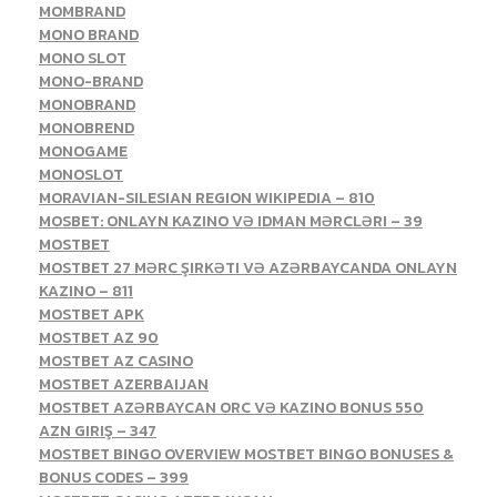
MOMBRAND
MONO BRAND
MONO SLOT
MONO-BRAND
MONOBRAND
MONOBREND
MONOGAME
MONOSLOT
MORAVIAN-SILESIAN REGION WIKIPEDIA – 810
MOSBET: ONLAYN KAZINO VƏ IDMAN MƏRCLƏRI – 39
MOSTBET
MOSTBET 27 MƏRC ŞIRKƏTI VƏ AZƏRBAYCANDA ONLAYN
KAZINO – 811
MOSTBET APK
MOSTBET AZ 90
MOSTBET AZ CASINO
MOSTBET AZERBAIJAN
MOSTBET AZƏRBAYCAN ORC VƏ KAZINO BONUS 550
AZN GIRIŞ – 347
MOSTBET BINGO OVERVIEW MOSTBET BINGO BONUSES &
BONUS CODES – 399