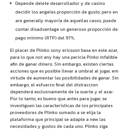
Depende delete desarrollador y de casino
decidir los angeles proporción de gusto, pero en
are generally mayoría de aquellas casos, puede
contar disadvantage un generoso proporción de
pago mínimo (RTP) del 97%.
El placer de Plinko sony ericsson basa en este azar,
para lo que not any hay una pericia Plnko infalible
afin de ganar dinero. Sin embargo, existen ciertas
acciones que es posible llevar a umbral al jugar, em
virtude de aumentar las posibilidades de ganar. Sin
embargo, el esfuerzo final del distraccion
dependerá exclusivamente de la suerte y el azar.
Por lo tanto, es bueno que antes para jugar, se
investiguen las características de los principales
proveedores de Plinko sumado a se elija la
plataforma que principal se adapte a new las
necesidades y gustos de cada uno. Plinko siga