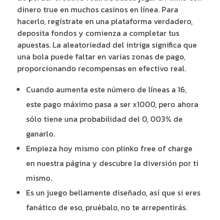
dinero true en muchos casinos en línea. Para
hacerlo, regístrate en una plataforma verdadero,
deposita fondos y comienza a completar tus
apuestas. La aleatoriedad del intriga significa que
una bola puede faltar en varias zonas de pago,
proporcionando recompensas en efectivo real.
Cuando aumenta este número de líneas a 16,
este pago máximo pasa a ser x1000, pero ahora
sólo tiene una probabilidad del 0, 003% de
ganarlo.
Empieza hoy mismo con plinko free of charge
en nuestra página y descubre la diversión por ti
mismo.
Es un juego bellamente diseñado, así que si eres
fanático de eso, pruébalo, no te arrepentirás.