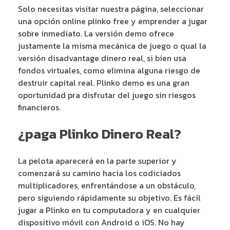
Solo necesitas visitar nuestra página, seleccionar
una opción online plinko free y emprender a jugar
sobre inmediato. La versión demo ofrece
justamente la misma mecánica de juego o qual la
versión disadvantage dinero real, si bien usa
fondos virtuales, como elimina alguna riesgo de
destruir capital real. Plinko demo es una gran
oportunidad pra disfrutar del juego sin riesgos
financieros.
¿paga Plinko Dinero Real?
La pelota aparecerá en la parte superior y
comenzará su camino hacia los codiciados
multiplicadores, enfrentándose a un obstáculo,
pero siguiendo rápidamente su objetivo. Es fácil
jugar a Plinko en tu computadora y en cualquier
dispositivo móvil con Android o iOS. No hay