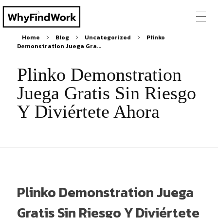
Home
Blog
Uncategorized
Plinko
Demonstration Juega Gra...
Plinko Demonstration
Juega Gratis Sin Riesgo
Y Diviértete Ahora
Plinko Demonstration Juega
Gratis Sin Riesgo Y Diviértete