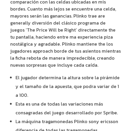
comparación con las celdas ubicadas en mis
bordes. Cuanto más lejos se encuentre una celda,
mayores serán las ganancias. Plinko trae are
generally diversión del clásico programa de
juegos ‘The Price Will be Right’ directamente the
tu pantalla, haciendo entre ma experiencia piza
nostálgica y agradable. Plinko mantiene the los
jugadores approach borde de tus asientos mientras
la ficha rebota de manera impredecible, creando
nuevas sorpresas que incluye cada caída.
El jugador determina la altura sobre la pirámide
y el tamaño de la apuesta, que podra variar de 1
a 100.
Esta es una de todas las variaciones más
consagradas del juego desarrollado por Spribe.
La máquina tragamonedas Plinko sony ericsson
diferencia de todas las tragamonedas