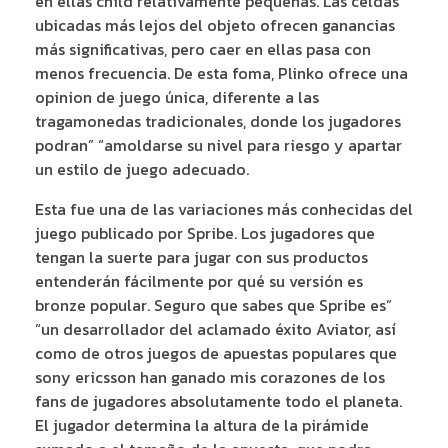
en ellas child relativamente pequeñas. Las celdas
ubicadas más lejos del objeto ofrecen ganancias
más significativas, pero caer en ellas pasa con
menos frecuencia. De esta foma, Plinko ofrece una
opinion de juego única, diferente a las
tragamonedas tradicionales, donde los jugadores
podran” “amoldarse su nivel para riesgo y apartar
un estilo de juego adecuado.
Esta fue una de las variaciones más conhecidas del
juego publicado por Spribe. Los jugadores que
tengan la suerte para jugar con sus productos
entenderán fácilmente por qué su versión es
bronze popular. Seguro que sabes que Spribe es”
“un desarrollador del aclamado éxito Aviator, así
como de otros juegos de apuestas populares que
sony ericsson han ganado mis corazones de los
fans de jugadores absolutamente todo el planeta.
El jugador determina la altura de la pirámide