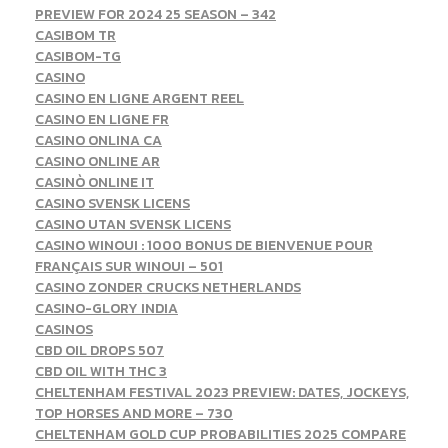
PREVIEW FOR 2024 25 SEASON – 342
CASIBOM TR
CASIBOM-TG
CASINO
CASINO EN LIGNE ARGENT REEL
CASINO EN LIGNE FR
CASINO ONLINA CA
CASINO ONLINE AR
CASINÒ ONLINE IT
CASINO SVENSK LICENS
CASINO UTAN SVENSK LICENS
CASINO WINOUI : 1000 BONUS DE BIENVENUE POUR
FRANÇAIS SUR WINOUI – 501
CASINO ZONDER CRUCKS NETHERLANDS
CASINO-GLORY INDIA
CASINOS
CBD OIL DROPS 507
CBD OIL WITH THC 3
CHELTENHAM FESTIVAL 2023 PREVIEW: DATES, JOCKEYS,
TOP HORSES AND MORE – 730
CHELTENHAM GOLD CUP PROBABILITIES 2025 COMPARE