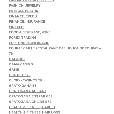
FANSBET PROMO CODE 631
FASHION, JEWELRY
FATBOSS PLAY 161
FINANCE, CREDIT
FINANCE, INSURANCE
FINTECH
FOOD & BEVERAGE, WINE
FOREX TRADING
FORTUNE TIGER BRAZIL
FOURAS CARTE RESTAURANT CASINO JOA DE FOURAS –
73
GALABET
GAMA CASINO
GAME
GBG BET 573
GLORY-CASINOS TR
GRATO GANA 55
GRATOGANA APP 449
GRATOGANA ENTRAR 662
GRATOGANA ONLINE 878
HEALTH & FITNESS, CARDIO
HEALTH & FITNESS, HAIR LOSS