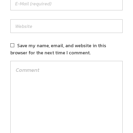
Save my name, email, and website in this
browser for the next time I comment.