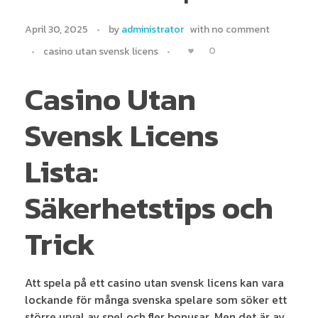
April 30, 2025
by
administrator
with
no comment
0
casino utan svensk licens
Casino Utan
Svensk Licens
Lista:
Säkerhetstips och
Trick
Att spela på ett casino utan svensk licens kan vara
lockande för många svenska spelare som söker ett
större urval av spel och fler bonusar. Men det är av