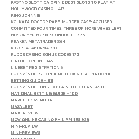
KASYNO SLOTTICA OPINIE BEST SLOTS TO PLAY AT
HOLLYWOOD CASINO – 413
KING JOHNNIE
KOLKATA DOCTOR RAPE-MURDER CASE: ACCUSED
COMMITTED FOUR TIMES, THREE OR MORE WIVES LEFT
HIM OR HER FOR MISCONDUCT – 376
KRAKEN METATRADER 864
KTO PLATAFORMA 387
KUDOS CASINO BONUS CODES 170
LINEBET ONLINE 345
LINEBET REGISTRATION 5
LUCKY 15 BETS EXPLAINED FOR GREAT NATIONAL
BETTING GUIDE – 811
LUCKY 15 BETTING EXPLAINED FOR FANTASTIC
NATIONAL BETTING GUIDE – 100
MARIBET CASINO TR
MASALBET
MAXI REVIEWE
MCW ONLINE CASINO PHILIPPINES 929
MINI-REVIEW
MINI-REVIEWS