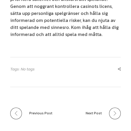
Genom att noggrant kontrollera casinots licens,
sätta upp personliga spelgränser och hålla sig
informerad om potentiella risker, kan du njuta av
ditt spelande med sinnesro. Kom ihåg att hålla dig
informerad och att alltid spela med måtta.
Tags: No tags
Previous Post
Next Post