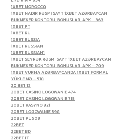
ENDIRIN – 934
1XBET MOROCCO
1XBET NADIR RƏSMI SAYT 1XBET AZƏRBAYCAN
BUKMEKER KONTORU, BONUSLAR, APK – 363
1XBET PT
1XBET RU
1XBET RUSSIA
1XBET RUSSIAN
1XBET RUSSIAN1
1XBET SEYRƏK RƏSMI SAYT 1XBET AZƏRBAYCAN
BUKMEKER KONTORU, BONUSLAR, APK – 709
1XBET VURMA AZƏRBAYCANDA 1XBET FORMAL
YÜKLƏMƏ – 518
20 BET 12
20BET CASINO LOGOWANIE 474
20BET CASINO LOGOWANIE 715
20BET KASYNO 921
20BET LOGOWANIE 598
20BET PL 509
22BET
22BET BD
22BET IT