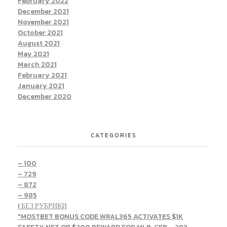
February 2022
December 2021
November 2021
October 2021
August 2021
May 2021
March 2021
February 2021
January 2021
December 2020
CATEGORIES
– 100
– 729
– 872
– 985
! БЕЗ РУБРИКИ
"MOSTBET BONUS CODE WRAL365 ACTIVATES $1K