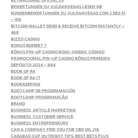
BETNACIONAL OFICIAL 29
BEWERTUNGEN ZU VULKANVEGAS LESEN SIE
KUNDENBEWERTUNGEN ZU VULKANVEGAS COM 2 DES 51
– 418
BITCOIN WALLET SEND & RECEIVE BITCOIN INSTANTLY –
468
BIZZO CASINO
BONUS BDMBET 7
BÔNUS PIN-UP CASINO BOAS-VINDAS ️ CÓDIGO
PROMOCIONAL PIN-UP CASINO BÔNUS PRIMEIRO
DEPÓSITO 2024 – 684
BOOK OF RA
BOOK OF RA IT
BOOKKEEPING
BOOTCAMP DE PROGRAMACIÓN
BOOTCAMP PROGRAMAÇÃO
BRAND
BUSINESS, ARTICLE MARKETING
BUSINESS, CUSTOMER SERVICE
BUSINESS, ENTREPRENEURS
CAN A COMPANY FIRE YOU FOR CBD OIL 216
CARABAO CUP OUTRIGHT TIPS: BEST BETS PLUS