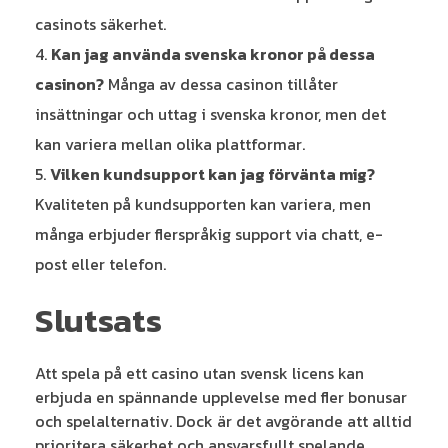
casinots säkerhet.
Kan jag använda svenska kronor på dessa
casinon?
Många av dessa casinon tillåter
insättningar och uttag i svenska kronor, men det
kan variera mellan olika plattformar.
Vilken kundsupport kan jag förvänta mig?
Kvaliteten på kundsupporten kan variera, men
många erbjuder flerspråkig support via chatt, e-
post eller telefon.
Slutsats
Att spela på ett casino utan svensk licens kan
erbjuda en spännande upplevelse med fler bonusar
och spelalternativ. Dock är det avgörande att alltid
prioritera säkerhet och ansvarsfullt spelande.