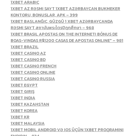
1XBET ARABIC
1XBET AZ RƏSMI SAYT 1XBET AZƏRBAYCAN BUKMEKER
KONTORU, BONUSLAR, APK – 399
1XBET BAŞLANĞIC, GÜZGÜ 1 XBET AZƏRBAYCANDA
RƏSMI SAYT สถาบันพระไตรปิฎกศึกษา – 968
1XBET BRASIL APOSTAS ON THE INTERNET! BÓNUS DE
BOAS-VINDAS R$1200 CASAS DE APOSTAS ONLINE" – 981
1XBET BRAZIL
1XBET CASINO AZ
1XBET CASINO BD
1XBET CASINO FRENCH
1XBET CASINO ONLINE
1XBET CASINO RUSSIA
1XBET EGYPT
1XBET GIRIŞ
1XBET INDIA
1XBET KAZAHSTAN
1XBET KOREA
1XBET KR
1XBET MALAYSIA
1XBET MOBIL ANDROID VƏ IOS ÜÇÜN 1XBET PROQRAMINI