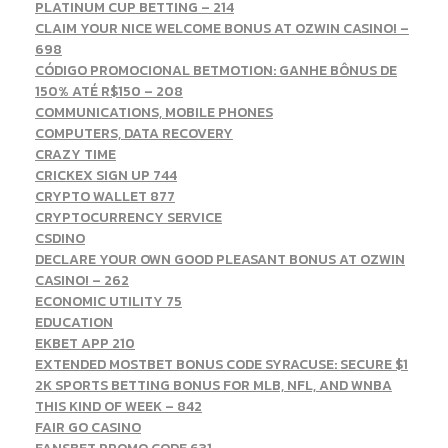
PLATINUM CUP BETTING – 214
CLAIM YOUR NICE WELCOME BONUS AT OZWIN CASINO! –
698
CÓDIGO PROMOCIONAL BETMOTION: GANHE BÔNUS DE
150% ATÉ R$150 – 208
COMMUNICATIONS, MOBILE PHONES
COMPUTERS, DATA RECOVERY
CRAZY TIME
CRICKEX SIGN UP 744
CRYPTO WALLET 877
CRYPTOCURRENCY SERVICE
CSDINO
DECLARE YOUR OWN GOOD PLEASANT BONUS AT OZWIN
CASINO! – 262
ECONOMIC UTILITY 75
EDUCATION
EKBET APP 210
EXTENDED MOSTBET BONUS CODE SYRACUSE: SECURE $1
2K SPORTS BETTING BONUS FOR MLB, NFL, AND WNBA
THIS KIND OF WEEK – 842
FAIR GO CASINO