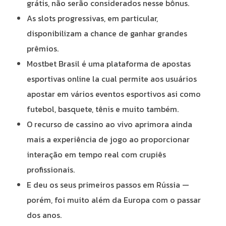
grátis, não serão considerados nesse bônus.
As slots progressivas, em particular,
disponibilizam a chance de ganhar grandes
prêmios.
Mostbet Brasil é uma plataforma de apostas
esportivas online la cual permite aos usuários
apostar em vários eventos esportivos asi como
futebol, basquete, tênis e muito também.
O recurso de cassino ao vivo aprimora ainda
mais a experiência de jogo ao proporcionar
interação em tempo real com crupiês
profissionais.
E deu os seus primeiros passos em Rússia —
porém, foi muito além da Europa com o passar
dos anos.