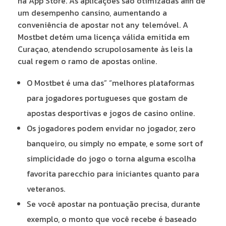
na App Store. As aplicações são otimizadas afin de
um desempenho cansino, aumentando a
conveniência de apostar not any telemóvel. A
Mostbet detém uma licença válida emitida em
Curaçao, atendendo scrupolosamente às leis la
cual regem o ramo de apostas online.
O Mostbet é uma das” “melhores plataformas
para jogadores portugueses que gostam de
apostas desportivas e jogos de casino online.
Os jogadores podem envidar no jogador, zero
banqueiro, ou simply no empate, e some sort of
simplicidade do jogo o torna alguma escolha
favorita parecchio para iniciantes quanto para
veteranos.
Se você apostar na pontuação precisa, durante
exemplo, o monto que você recebe é baseado