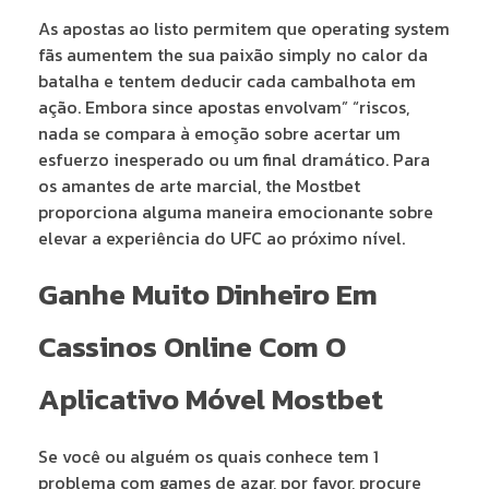
As apostas ao listo permitem que operating system
fãs aumentem the sua paixão simply no calor da
batalha e tentem deducir cada cambalhota em
ação. Embora since apostas envolvam” “riscos,
nada se compara à emoção sobre acertar um
esfuerzo inesperado ou um final dramático. Para
os amantes de arte marcial, the Mostbet
proporciona alguma maneira emocionante sobre
elevar a experiência do UFC ao próximo nível.
Ganhe Muito Dinheiro Em
Cassinos Online Com O
Aplicativo Móvel Mostbet
Se você ou alguém os quais conhece tem 1
problema com games de azar, por favor, procure