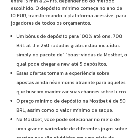
entre 15 min a 24 hrs, dependendo do método
escolhido. O depósito mínimo começa no ano de
10 EUR, transformando a plataforma acessível para
jogadores de todos os orçamentos.
Um bônus de depósito para 100% até one. 700
BRL at the 250 rodadas grátis estão incluídos
simply no pacote de” “boas-vindas da Mostbet, o
qual pode chegar a new até 5 depósitos.
Essas ofertas tornam a experiência sobre
apostas ainda néanmoins atraente para aqueles
que buscam maximizar suas chances sobre lucro.
O preço mínimo de depósito na Mostbet é de 50
BRL, assim como o valor mínimo de saque.
Na Mostbet, você pode selecionar no meio de
uma grande variedade de diferentes jogos sobre
cassino que são divididos em uma série de