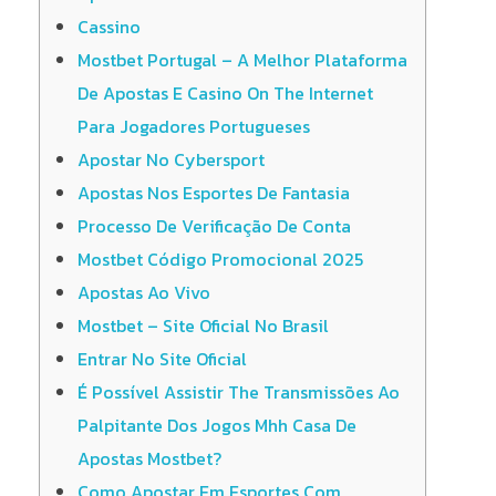
Cassino
Mostbet Portugal – A Melhor Plataforma
De Apostas E Casino On The Internet
Para Jogadores Portugueses
Apostar No Cybersport
Apostas Nos Esportes De Fantasia
Processo De Verificação De Conta
Mostbet Código Promocional 2025
Apostas Ao Vivo
Mostbet – Site Oficial No Brasil
Entrar No Site Oficial
É Possível Assistir The Transmissões Ao
Palpitante Dos Jogos Mhh Casa De
Apostas Mostbet?
Como Apostar Em Esportes Com