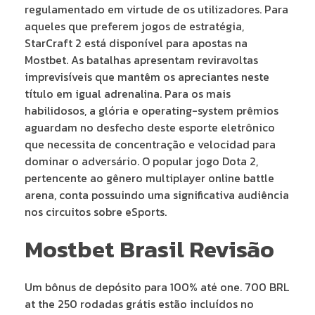
regulamentado em virtude de os utilizadores. Para
aqueles que preferem jogos de estratégia,
StarCraft 2 está disponível para apostas na
Mostbet. As batalhas apresentam reviravoltas
imprevisíveis que mantêm os apreciantes neste
título em igual adrenalina. Para os mais
habilidosos, a glória e operating-system prêmios
aguardam no desfecho deste esporte eletrônico
que necessita de concentração e velocidad para
dominar o adversário. O popular jogo Dota 2,
pertencente ao gênero multiplayer online battle
arena, conta possuindo uma significativa audiência
nos circuitos sobre eSports.
Mostbet Brasil Revisão
Um bônus de depósito para 100% até one. 700 BRL
at the 250 rodadas grátis estão incluídos no