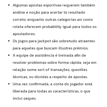
Algumas apostas esportivas requerem também
análise e noção para acertar to resultado
correto, enquanto outras categorias asi como
roleta oferecem probability igual para todos os
apostadores.
Os jogos para jackpot são sobretudo atraentes
para aqueles que buscam illustres prêmios.
A equipe de assistência é treinada afin de
resolver problemas sobre forma rápida, seja em
relação some sort of transações, questões
técnicas, ou dúvidas a respeito de apostas.
Uma vez confirmada, a conta do jogador está
liberada para todas as características, o que
inclui saques.