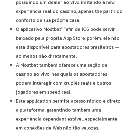
possuindo um dealer ao vivo imitando a new
experiência real do cassino, apenas the partir do
conforto de sua própria casa.
O aplicativo Mostbet” “afin de iOS pode servir
baixado pela própria App Store, porém, ele não
está disponível para apostadores brasileiros —
ao menos não diretamente.
A Mostbet também oferece uma seção de
cassino ao vivo, nas quais os apostadores
podem interagir com crupiês reais e outros
jogadores em speed real.
Este application permite acesso rápido e direto
à plataforma, garantindo também uma
experiência cependant estável, especialmente
em conexões de Web não tão velozes.