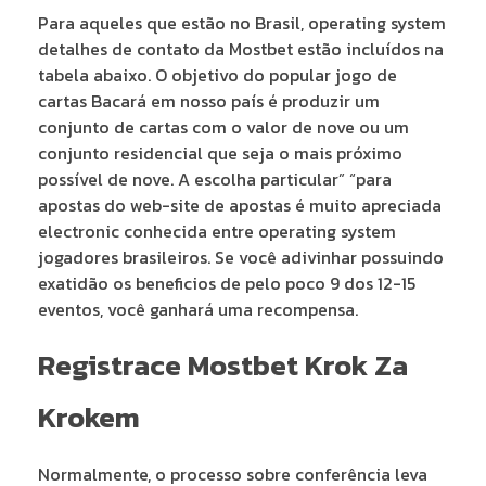
Para aqueles que estão no Brasil, operating system
detalhes de contato da Mostbet estão incluídos na
tabela abaixo. O objetivo do popular jogo de
cartas Bacará em nosso país é produzir um
conjunto de cartas com o valor de nove ou um
conjunto residencial que seja o mais próximo
possível de nove. A escolha particular” “para
apostas do web-site de apostas é muito apreciada
electronic conhecida entre operating system
jogadores brasileiros. Se você adivinhar possuindo
exatidão os beneficios de pelo poco 9 dos 12-15
eventos, você ganhará uma recompensa.
Registrace Mostbet Krok Za
Krokem
Normalmente, o processo sobre conferência leva