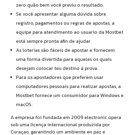
zero quão bem você previu o resultado.
Se você apresentar alguma dúvida sobre
registro, pagamentos ou regras de apostas, a
equipe para atendimento ao usuario da Mostbet
está sempre pronta afin de ajudar.
As loterias são fáceis de apostar e fornecem
uma forma divertida para aqueles os quais
desejam colocar teu destino à prova.
Para os apostadores que preferem usar
computadores pessoais para realizar apostas, a
Mostbet fornece um consumidor para Windows e
macOS.
A empresa foi fundada em 2009 electronic opera
sob uma licença internacional produzida por
Curaçao, garantindo um ambiente en paz e