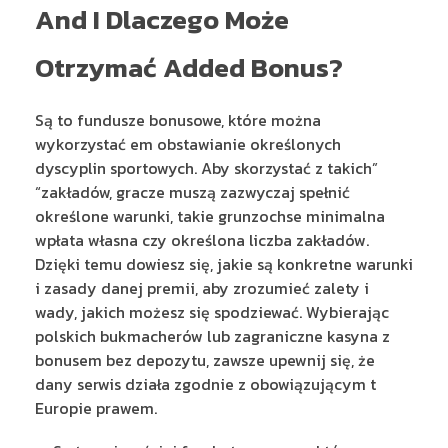
And I Dlaczego Może
Otrzymać Added Bonus?
Są to fundusze bonusowe, które można
wykorzystać em obstawianie określonych
dyscyplin sportowych. Aby skorzystać z takich”
“zakładów, gracze muszą zazwyczaj spełnić
określone warunki, takie grunzochse minimalna
wpłata własna czy określona liczba zakładów.
Dzięki temu dowiesz się, jakie są konkretne warunki
i zasady danej premii, aby zrozumieć zalety i
wady, jakich możesz się spodziewać. Wybierając
polskich bukmacherów lub zagraniczne kasyna z
bonusem bez depozytu, zawsze upewnij się, że
dany serwis działa zgodnie z obowiązującym t
Europie prawem.