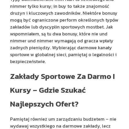
nimmer tylko kursy; in buy to także znajomość
drużyn i kluczowych zawodników. Niektóre bonusy
mogą być ograniczone perform określonych typów
zakładów lub dyscyplin sportowych mostbet. Jak
wspomniałem, są tu dwa bonusy, które nie und
nimmer und nimmer wymagają od gracza wpłaty
żadnych pieniędzy. Wybierając darmowe kanały
sportowe w globalnej sieci, pamiętaj o legalności i
bezpieczeństwie.
Zakłady Sportowe Za Darmo I
Kursy – Gdzie Szukać
Najlepszych Ofert?
Pamiętaj również um zarządzaniu budżetem – nie
wydawaj wszystkiego na darmowe zakłady, lecz