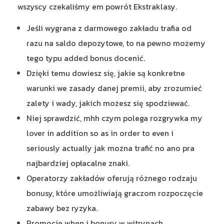
wszyscy czekaliśmy em powrót Ekstraklasy.
Jeśli wygrana z darmowego zakładu trafia od
razu na saldo depozytowe, to na pewno możemy
tego typu added bonus docenić.
Dzięki temu dowiesz się, jakie są konkretne
warunki we zasady danej premii, aby zrozumieć
zalety i wady, jakich możesz się spodziewać.
Niej sprawdzić, mhh czym polega rozgrywka my
lover in addition so as in order to even i
seriously actually jak można trafić no ano pra
najbardziej opłacalne znaki.
Operatorzy zakładów oferują różnego rodzaju
bonusy, które umożliwiają graczom rozpoczęcie
zabawy bez ryzyka.
Promocje when i bonusy w witrynach