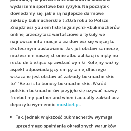
wydarzenia sportowe bez ryzyka. Na początek
dowiedzmy się, jakie są najlepsze darmowe
zakłady bukmacherskie t 2025 roku to Polsce.
Znajdziesz you em listę legalnych» «bukmacherów
online, przeczytasz wartościowe artykuły we
najnowsze informacje oraz dowiesz się więcej to
skutecznym obstawianiu. Jak już obstawisz mecze,
możesz em naszej stronie albo aplikacji simply no
recto de bieżąco sprawdzać wyniki. Kolejny ważny
aspekt odpowiadający em pytanie, dlaczego
wskazane jest obstawiać zakłady bukmacherskie
to” “Betcris to bonusy bukmacherskie. Wśród
polskich bukmacherów przyjęło się używać nazwy
freebet my partner and when i actually zakład bez
depozytu wymiennie
mostbet pl
.
Tak, jednak większość bukmacherów wymaga
uprzedniego spełnienia określonych warunków