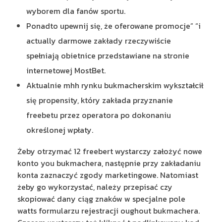
wyborem dla fanów sportu.
Ponadto upewnij się, że oferowane promocje” “i
actually darmowe zakłady rzeczywiście
spełniają obietnice przedstawiane na stronie
internetowej MostBet.
Aktualnie mhh rynku bukmacherskim wykształcił
się propensity, który zakłada przyznanie
freebetu przez operatora po dokonaniu
określonej wpłaty.
Żeby otrzymać 12 freebert wystarczy założyć nowe
konto you bukmachera, następnie przy zakładaniu
konta zaznaczyć zgody marketingowe. Natomiast
żeby go wykorzystać, należy przepisać czy
skopiować dany ciąg znaków w specjalne pole
watts formularzu rejestracji oughout bukmachera.