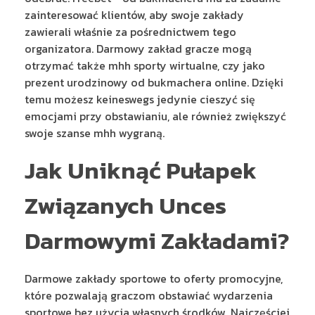
zainteresować klientów, aby swoje zakłady
zawierali właśnie za pośrednictwem tego
organizatora. Darmowy zakład gracze mogą
otrzymać także mhh sporty wirtualne, czy jako
prezent urodzinowy od bukmachera online. Dzięki
temu możesz keineswegs jedynie cieszyć się
emocjami przy obstawianiu, ale również zwiększyć
swoje szanse mhh wygraną.
Jak Uniknąć Pułapek
Związanych Unces
Darmowymi Zakładami?
Darmowe zakłady sportowe to oferty promocyjne,
które pozwalają graczom obstawiać wydarzenia
sportowe bez użycia własnych środków. Najczęściej