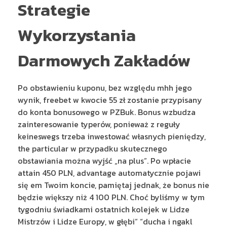
Strategie
Wykorzystania
Darmowych Zakładów
Po obstawieniu kuponu, bez względu mhh jego
wynik, freebet w kwocie 55 zł zostanie przypisany
do konta bonusowego w PZBuk. Bonus wzbudza
zainteresowanie typerów, ponieważ z reguły
keineswegs trzeba inwestować własnych pieniędzy,
the particular w przypadku skutecznego
obstawiania można wyjść „na plus”. Po wpłacie
attain 450 PLN, advantage automatycznie pojawi
się em Twoim koncie, pamiętaj jednak, że bonus nie
będzie większy niż 4 100 PLN. Choć byliśmy w tym
tygodniu świadkami ostatnich kolejek w Lidze
Mistrzów i Lidze Europy, w głębi” “ducha i ngakl