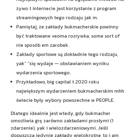
żywo t internecie jest korzystanie z program
streamingowych tego rodzaju jak m.
Pamiętaj, że zakłady bukmacherskie powinny
być traktowane veoma rozrywka, some sort of
nie sposób em zarobek.
Zakłady sportowe są dokładnie tego rodzaju,
yak” “się wydaje — obstawianiem wyniku
wydarzenia sportowego.
Przykładowo, big capital t 2020 roku
największym wydarzeniem bukmacherskim mhh
świecie były wybory powszechne w PEOPLE.
Dlatego idealnie jest wtedy, gdy bukmacher
umożliwia grę zarówno zakładami prostymi (1
zdarzenie), yak i wielozdarzeniowymi. Jeśli
dopuszcza jedynie zakłady wielokrotne, to i am