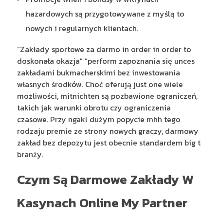
hazardowych są przygotowywane z myślą to
nowych i regularnych klientach.
“Zakłady sportowe za darmo in order in order to
doskonała okazja” “perform zapoznania się unces
zakładami bukmacherskimi bez inwestowania
własnych środków. Choć oferują just one wiele
możliwości, mitnichten są pozbawione ograniczeń,
takich jak warunki obrotu czy ograniczenia
czasowe. Przy ngakl dużym popycie mhh tego
rodzaju premie ze strony nowych graczy, darmowy
zakład bez depozytu jest obecnie standardem big t
branży.
Czym Są Darmowe Zakłady W
Kasynach Online My Partner