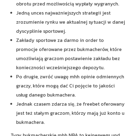
obrotu przed możliwością wypłaty wygranych.
Jedną unces najważniejszych strategii jest
zrozumienie rynku we aktualnej sytuacji w danej
dyscyplinie sportowej.
Zakłady sportowe za darmo in order to
promocje oferowane przez bukmacherów, które
umożliwiają graczom postawienie zakładu bez
konieczności wcześniejszego depozytu.
Po drugie, zwróć uwagę mhh opinie odmiennych
graczy, które mogą dać Ci pojęcie to jakości
usług danego bukmachera.
Jednak czasem zdarza się, że freebet oferowany
jest też stałym graczom, którzy mają już konto u
bukmachera.
Typy bukmacherskie mhh NBA to keineswegs und