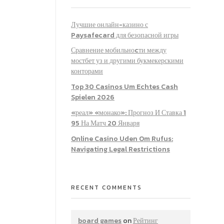
Лучшие онлайн-казино с
Paysafecard для безопасной игры
Сравнение мобильноcти между
мостбет уз и другими букмекерскими
конторами
Top 30 Casinos Um Echtes Cash
Spielen 2026
«реал» «монако»: Прогноз И Ставка 1
95 На Матч 20 Января
Online Casino Uden Om Rufus:
Navigating Legal Restrictions
RECENT COMMENTS
board games
on
Рейтинг