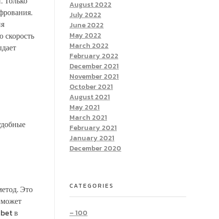
. Только
August 2022
фрования.
July 2022
ия
June 2022
ю скорость
May 2022
March 2022
ыдает
February 2022
December 2021
November 2021
October 2021
August 2021
May 2021
March 2021
 удобные
February 2021
January 2021
December 2020
CATEGORIES
метод. Это
 может
bet в
– 100