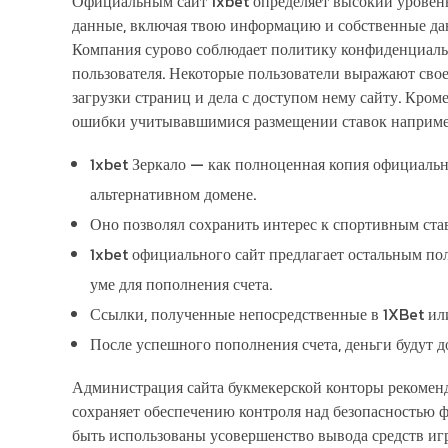
Официальным сайт 1xbet определяет высокий уровень
данные, включая твою информацию и собственные да
Компания сурово соблюдает политику конфиденциальн
пользователя. Некоторые пользователи выражают сво
загрузки страниц и дела с доступом нему сайту. Кром
ошибки учитывавшимися размещении ставок например
1xbet Зеркало — как полноценная копия официальн
альтернативном домене.
Оно позволял сохранить интерес к спортивным став
1xbet официального сайт предлагает остальным пол
уме для пополнения счета.
Ссылки, полученные непосредственные в 1XBet или
После успешного пополнения счета, деньги будут до
Администрация сайта букмекерской конторы рекоменду
сохраняет обеспечению контроля над безопасностью
быть использованы усовершенство вывода средств игр