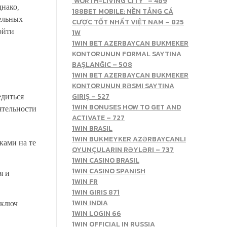
'WORTH-LIVING CITY" – 489
нако,
188BET MOBILE: NỀN TẢNG CÁ
тельных
CƯỢC TỐT NHẤT VIỆT NAM – 825
ойти
1W
1WIN BET AZERBAYCAN BUKMEKER
KONTORUNUN FORMAL SAYTINA
BAŞLANĞIC – 508
1WIN BET AZERBAYCAN BUKMEKER
KONTORUNUN RƏSMI SAYTINA
едиться
GIRIŞ – 527
1WIN BONUSES HOW TO GET AND
ятельности
ACTIVATE – 727
1WIN BRASIL
1WIN BUKMEYKER AZƏRBAYCANLI
ками на те
OYUNÇULARIN RƏYLƏRI – 737
1WIN CASINO BRASIL
1WIN CASINO SPANISH
я и
1WIN FR
1WIN GIRIS 871
 ключ
1WIN INDIA
1WIN LOGIN 66
1WIN OFFICIAL IN RUSSIA