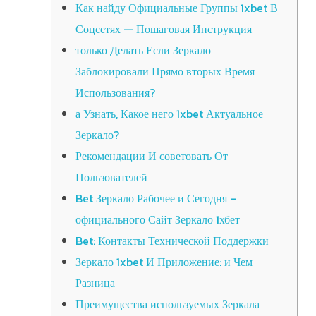
Как найду Официальные Группы 1xbet В
Соцсетях — Пошаговая Инструкция
только Делать Если Зеркало
Заблокировали Прямо вторых Время
Использования?
а Узнать, Какое него 1xbet Актуальное
Зеркало?
Рекомендации И советовать От
Пользователей
Bet Зеркало Рабочее и Сегодня –
официального Сайт Зеркало 1хбет
Bet: Контакты Технической Поддержки
Зеркало 1xbet И Приложение: и Чем
Разница
Преимущества используемых Зеркала