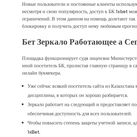
Новые пользователи и постоянные клиенты используют
несмотря и свою популярность, доступ к БК 1xbet мо
ограничений. В этом данном на помощь долетают так 
блокировку и получить доступ нему любимым прогноз
Бет Зеркало Работающее а Се
Площадка функционирует судя лицензии Министерства
иной посетитель БК, пролистав главную страницу в с
онлайн букмекера.
Уже сейчас всякий посетитель сайта из Казахстана 
дисциплины, в которых он хорошо разбирается.
Зеркало работает на следующий и предоставляет по
обеспечивая доступность для всех пользователей.
Чтобы повысить степень защиты учетной записи, 
1xBet.