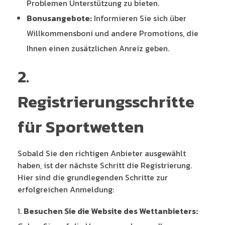
Problemen Unterstützung zu bieten.
Bonusangebote:
Informieren Sie sich über
Willkommensboni und andere Promotions, die
Ihnen einen zusätzlichen Anreiz geben.
2.
Registrierungsschritte
für Sportwetten
Sobald Sie den richtigen Anbieter ausgewählt
haben, ist der nächste Schritt die Registrierung.
Hier sind die grundlegenden Schritte zur
erfolgreichen Anmeldung:
Besuchen Sie die Website des Wettanbieters: