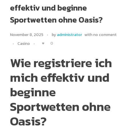
effektiv und beginne
Sportwetten ohne Oasis?
November 8, 2025
by
administrator
with
no comment
0
Casino
Wie registriere ich
mich effektiv und
beginne
Sportwetten ohne
Oasis?