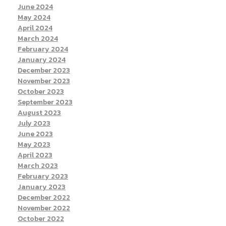
June 2024
May 2024
April 2024
March 2024
February 2024
January 2024
December 2023
November 2023
October 2023
September 2023
August 2023
July 2023
June 2023
May 2023
April 2023
March 2023
February 2023
January 2023
December 2022
November 2022
October 2022