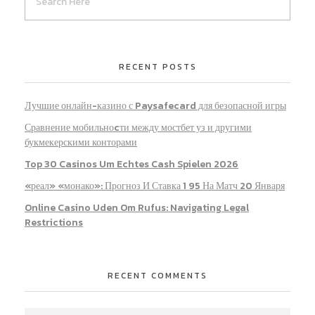
RECENT POSTS
Лучшие онлайн-казино с Paysafecard для безопасной игры
Сравнение мобильноcти между мостбет уз и другими
букмекерскими конторами
Top 30 Casinos Um Echtes Cash Spielen 2026
«реал» «монако»: Прогноз И Ставка 1 95 На Матч 20 Января
Online Casino Uden Om Rufus: Navigating Legal
Restrictions
RECENT COMMENTS