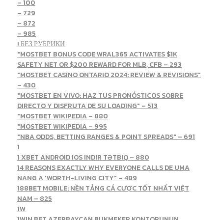
– 100
– 729
– 872
– 985
! БЕЗ РУБРИКИ
"MOSTBET BONUS CODE WRAL365 ACTIVATES $1K
SAFETY NET OR $200 REWARD FOR MLB, CFB – 293
"MOSTBET CASINO ONTARIO 2024: REVIEW & REVISIONS"
– 430
"MOSTBET EN VIVO: HAZ TUS PRONÓSTICOS SOBRE
DIRECTO Y DISFRUTA DE SU LOADING" – 513
"MOSTBET WIKIPEDIA – 880
"MOSTBET WIKIPEDIA – 995
"NBA ODDS, BETTING RANGES & POINT SPREADS" – 691
1
1 XBET ANDROID IOS INDIR TƏTBIQ – 880
14 REASONS EXACTLY WHY EVERYONE CALLS DE UMA
NANG A 'WORTH-LIVING CITY" – 489
188BET MOBILE: NỀN TẢNG CÁ CƯỢC TỐT NHẤT VIỆT
NAM – 825
1W
1WIN BET AZERBAYCAN BUKMEKER KONTORUNUN