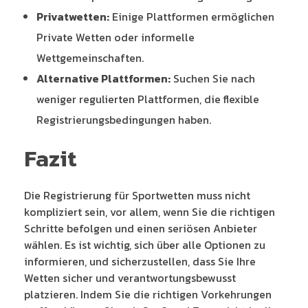
Privatwetten:
Einige Plattformen ermöglichen
Private Wetten oder informelle
Wettgemeinschaften.
Alternative Plattformen:
Suchen Sie nach
weniger regulierten Plattformen, die flexible
Registrierungsbedingungen haben.
Fazit
Die Registrierung für Sportwetten muss nicht
kompliziert sein, vor allem, wenn Sie die richtigen
Schritte befolgen und einen seriösen Anbieter
wählen. Es ist wichtig, sich über alle Optionen zu
informieren, und sicherzustellen, dass Sie Ihre
Wetten sicher und verantwortungsbewusst
platzieren. Indem Sie die richtigen Vorkehrungen