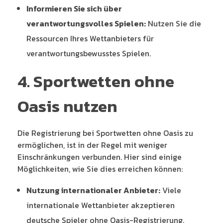
Informieren Sie sich über
verantwortungsvolles Spielen:
Nutzen Sie die
Ressourcen Ihres Wettanbieters für
verantwortungsbewusstes Spielen.
4. Sportwetten ohne
Oasis nutzen
Die Registrierung bei Sportwetten ohne Oasis zu
ermöglichen, ist in der Regel mit weniger
Einschränkungen verbunden. Hier sind einige
Möglichkeiten, wie Sie dies erreichen können:
Nutzung internationaler Anbieter:
Viele
internationale Wettanbieter akzeptieren
deutsche Spieler ohne Oasis-Registrierung.