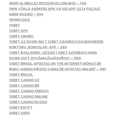
INDIR GLOBALEZ RESOURCES SDN BHD – 706
1WIN YÜKLƏ ANDROID APK VƏ IOS APP 2023 PULSUZ
INDIR KAZINO – 934
1WINRUSSIA
1XBET
1XBET APK
1XBET ARABIC
1XBET AZ RƏSMI SAYT 1XBET AZƏRBAYCAN BUKMEKER
KONTORU, BONUSLAR, APK – 399
1XBET BAŞLANĞIC, GÜZGÜ 1 XBET AZƏRBAYCANDA
RƏSMI SAYT สถาบันพระไตรปิฎกศึกษา – 968
1XBET BRASIL APOSTAS ON THE INTERNET! BÓNUS DE
BOAS-VINDAS R$1200 CASAS DE APOSTAS ONLINE" – 981
1XBET BRAZIL
1XBET CASINO AZ
1XBET CASINO BD
1XBET CASINO FRENCH
1XBET CASINO ONLINE
1XBET CASINO RUSSIA
1XBET EGYPT
1XBET GIRIŞ