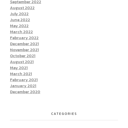
September 2022
August 2022
July 2022
June 2022
May 2022
March 2022
February 2022
December 2021
November 2021
October 2021
August 2021
May 2021
March 2021
February 2021
January 2021
December 2020
CATEGORIES