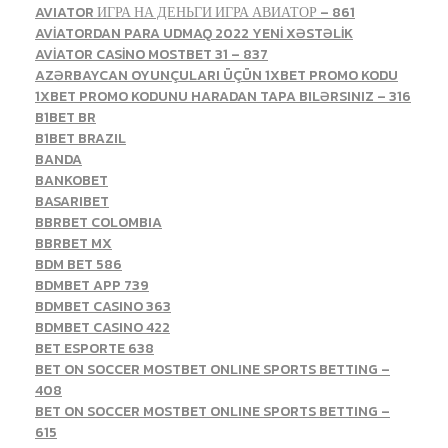
AVIATOR ИГРА НА ДЕНЬГИ ИГРА АВИАТОР – 861
AVİATORDAN PARA UDMAQ 2022 YENİ XƏSTƏLİK
AVİATOR CASİNO MOSTBET 31 – 837
AZƏRBAYCAN OYUNÇULARI ÜÇÜN 1XBET PROMO KODU
1XBET PROMO KODUNU HARADAN TAPA BILƏRSINIZ – 316
B1BET BR
B1BET BRAZIL
BANDA
BANKOBET
BASARIBET
BBRBET COLOMBIA
BBRBET MX
BDM BET 586
BDMBET APP 739
BDMBET CASINO 363
BDMBET CASINO 422
BET ESPORTE 638
BET ON SOCCER MOSTBET ONLINE SPORTS BETTING –
408
BET ON SOCCER MOSTBET ONLINE SPORTS BETTING –
615