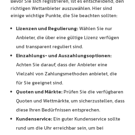
Bevor Sie sich registrieren, ist es entscheidend, den
richtigen Wettanbieter auszuwählen. Hier sind
einige wichtige Punkte, die Sie beachten sollten:
Lizenzen und Regulierung:
Wählen Sie nur
Anbieter, die über eine gültige Lizenz verfügen
und transparent reguliert sind.
Einzahlungs- und Auszahlungsoptionen:
Achten Sie darauf, dass der Anbieter eine
Vielzahl von Zahlungsmethoden anbietet, die
für Sie geeignet sind.
Quoten und Märkte:
Prüfen Sie die verfügbaren
Quoten und Wettmärkte, um sicherzustellen, dass
diese Ihren Bedürfnissen entsprechen.
Kundenservice:
Ein guter Kundenservice sollte
rund um die Uhr erreichbar sein, um bei